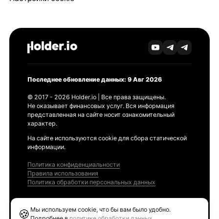
Последнее обновление данных: 9 Авг 2026
© 2017 - 2026 Holder.io | Все права защищены.
Не оказывает финансовых услуг. Вся информация
представленная на сайте носит ознакомительный
характер.
На сайте используются cookie для сбора статической
информации.
Политика конфиденциальности
Правила использования
Политика обработки персональных данных
Продукты
Мы используем cookie, что бы вам было удобно.
🍪
Ethereum GAS Tracker
Подробнее в
политике обработки данных
.