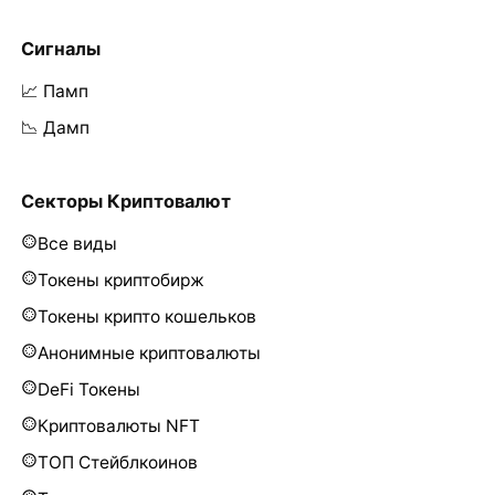
Сигналы
📈 Памп
📉 Дамп
Секторы Криптовалют
Все виды
Токены криптобирж
Токены крипто кошельков
Анонимные криптовалюты
DeFi Токены
Криптовалюты NFT
ТОП Стейблкоинов