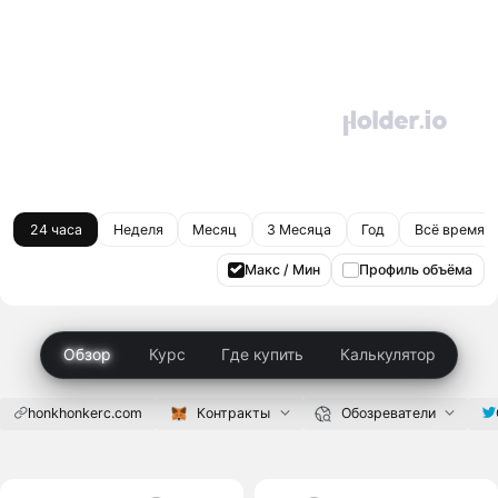
24 часа
Неделя
Месяц
3 Месяца
Год
Всё время
Макс / Мин
Профиль объёма
Обзор
Курс
Где купить
Калькулятор
honkhonkerc.com
Контракты
Обозреватели