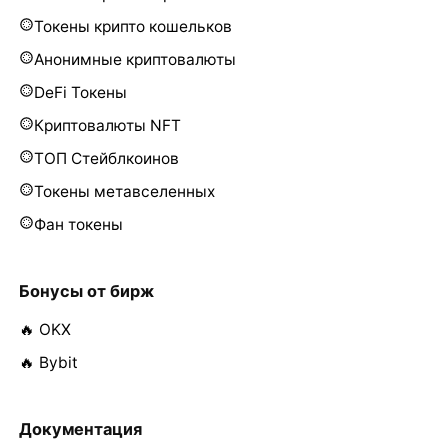
Токены крипто кошельков
Анонимные криптовалюты
DeFi Токены
Криптовалюты NFT
ТОП Стейблкоинов
Токены метавселенных
Фан токены
Бонусы от бирж
🔥 OKX
🔥 Bybit
Документация