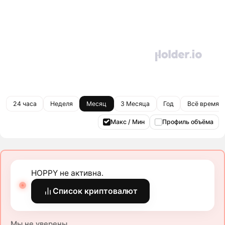
24 часа
Неделя
Месяц
3 Месяца
Год
Всё время
Макс / Мин
Профиль объёма
HOPPY не активна.
Список криптовалют
Мы не уверены.