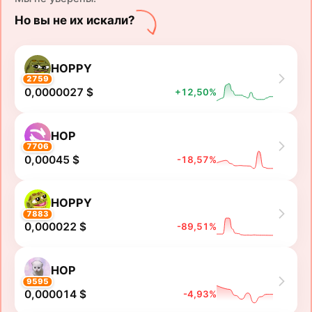
Но вы не их искали?
HOPPY
2759
0,0000027 $
+12,50%
HOP
7706
0,00045 $
-18,57%
HOPPY
7883
0,000022 $
-89,51%
HOP
9595
0,000014 $
-4,93%