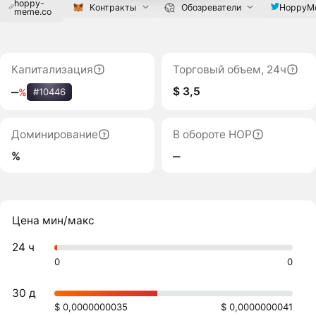
hoppy-
HoppyM
Контракты
Обозреватели
meme.co
Капитализация
Торговый объем, 24ч
$ 3,5
‒
%
#10446
Доминирование
В обороте HOP
%
‒
Цена мин/макс
24 ч
0
0
30 д
$ 0,0000000035
$ 0,0000000041