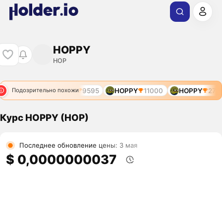
HOPPY
HOP
OPPY
7883
HOP
9595
HOPPY
11000
HOPPY
2759
Подозрительно похожи
Курс HOPPY (HOP)
Последнее обновление цены: 3 мая
$ 0,0000000037