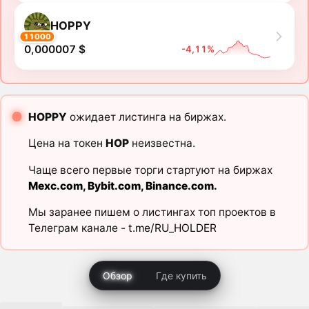
HOPPY
11000
0,000007 $
-4,11%
HOPPY
ожидает листинга на биржах.
Цена на токен
HOP
неизвестна.
Чаще всего первые торги стартуют на биржах
Mexc.com
,
Bybit.com
,
Binance.com
.
Мы заранее пишем о листингах топ проектов в
Телеграм канале -
t.me/RU_HOLDER
Обзор
Где купить