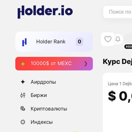
Поиск по
Holder Rank
#89
Курс Dej
10000$ от MEXC
Аирдропы
Цена 1 Deji
$ 0
Биржи
Криптовалюты
Индексы