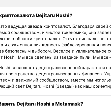
 криптовалюта Dejitaru Hoshi?
 это ведущая звезда криптовалют. Благодаря своей с
емой сообществом, и чистой токеномике, она задае
ктов в области криптовалют. Отсутствие налогов, от
та и сожженная ликвидность (заблокированная навс
ее безопасным выбором. Веселое и увлекательное 
т Hoshi. Мы все сделаны из звездной пыли. Мы все 
u Hoshi воплощает децентрализованный характер и п
ля пространства децентрализованных финансов. У
твом и движимый сообществом, вместе мы исполь
ющий свет Dejitaru Hoshi (Звезды) как наш ориенти
бавить Dejitaru Hoshi в Metamask?