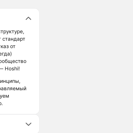
труктуре,
т стандарт
каз от
егда)
сообщество
— Hoshi!
ринципы,
правляемый
зуем
р.