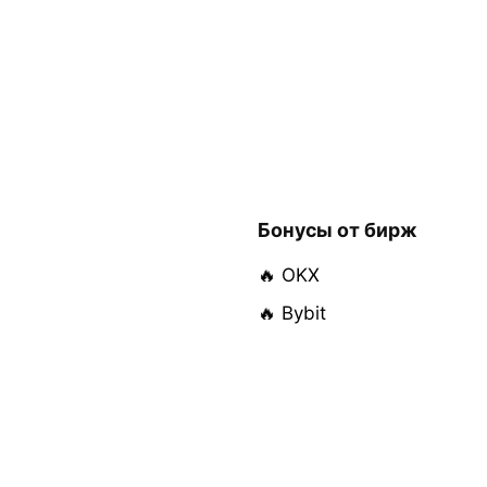
Бонусы от бирж
🔥 OKX
🔥 Bybit