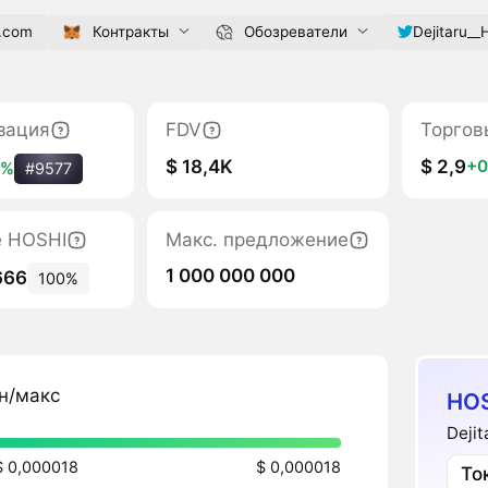
n.com
Контракты
Обозреватели
Dejitaru__
зация
FDV
Торгов
$ 18,4K
$ 2,9
+0
6%
#9577
е HOSHI
Макс. предложение
1 000 000 000
666
100%
н/макс
HOS
Deji
$ 0,000018
$ 0,000018
То