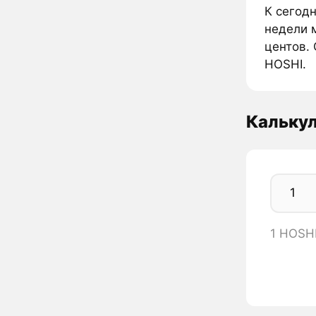
К сегодн
недели м
центов. 
HOSHI.
Кальку
1 HOSH