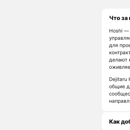
Что за
Hoshi —
управля
для прое
контрак
делают 
оживляе
Dejitar
общие д
сообщес
направля
Как до