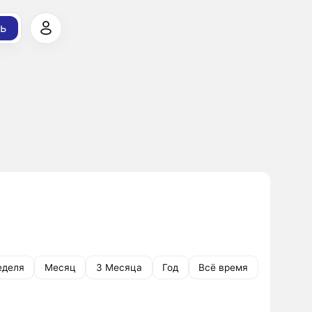
ь
еделя
Месяц
3 Месяца
Год
Всё время