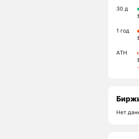
30 д
1 год
ATH
Биржи
Нет дан