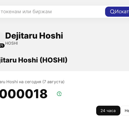
 токенам или биржам
Искат
Dejitaru Hoshi
HOSHI
71
itaru Hoshi (HOSHI)
taru Hoshi на сегодня (7 августа)
,000018
24 часа
Н