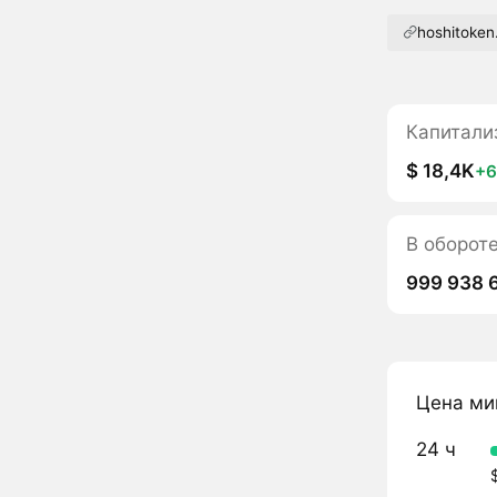
hoshitoke
Капитали
$ 18,4K
+
В оборот
999 938 
Цена ми
24 ч