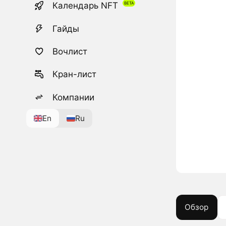
Календарь NFT
Гайды
Вочлист
Кран-лист
Компании
En
Ru
Обзор