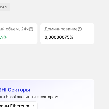
Hoshi
ый объем, 24ч
Доминирование
0,00000075%
,9%
HI Секторы
taru Hoshi оноситстя к секторам:
кены Ethereum