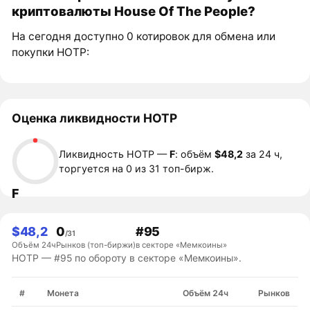
криптовалюты House Of The People?
На сегодня доступно 0 котировок для обмена или
покупки HOTP:
Оценка ликвидности HOTP
Ликвидность HOTP —
F
: объём
$48,2
за 24 ч,
торгуется на 0 из 31 топ-бирж.
F
$48,2
0
#95
/31
Объём 24ч
Рынков (топ-биржи)
в секторе «Мемкоины»
HOTP — #95 по обороту в секторе «Мемкоины».
#
Монета
Объём 24ч
Рынков