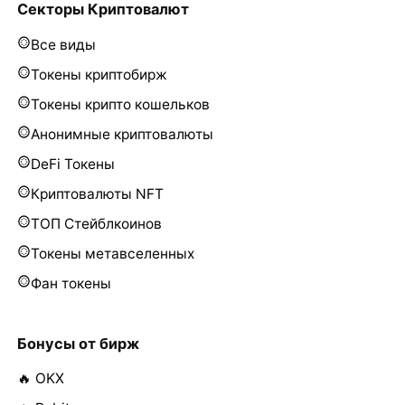
Секторы Криптовалют
Все виды
Токены криптобирж
Токены крипто кошельков
Анонимные криптовалюты
DeFi Токены
Криптовалюты NFT
ТОП Стейблкоинов
Токены метавселенных
Фан токены
Бонусы от бирж
🔥 OKX