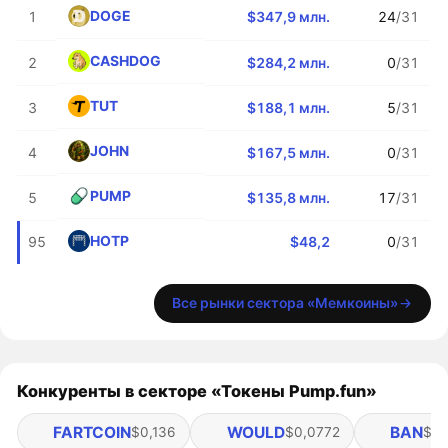
DOGE
1
$347,9 млн.
24
/31
CASHDOG
2
$284,2 млн.
0
/31
TUT
3
$188,1 млн.
5
/31
JOHN
4
$167,5 млн.
0
/31
PUMP
5
$135,8 млн.
17
/31
HOTP
95
$48,2
0
/31
Все рынки сектора «Мемкоины»
Конкуренты в секторе «Токены Pump.fun»
FARTCOIN
WOULD
BAN
$0,136
$0,0772
$0,