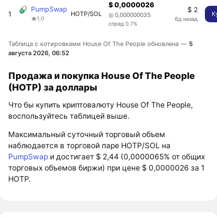
$ 0,0000026
PumpSwap
$ 2
1
HOTP/SOL
К
◎ 0,000000035
1,0
6д назад
спред 0.7%
Таблица с котировками House Of The People обновлена —
5
августа 2026, 06:52
Продажа и покупка House Of The People
(HOTP) за доллары
Что бы купить криптовалюту House Of The People,
воспользуйтесь таблицей выше.
Максимальный суточный торговый объем
наблюдается в торговой паре HOTP/SOL на
PumpSwap
и достигает $ 2,44 (0,0000065% от общих
торговых объемов биржи) при цене $ 0,0000026 за 1
HOTP.