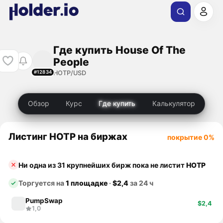
Где купить House Of The
People
HOTP/USD
#12834
Обзор
Курс
Где купить
Калькулятор
Листинг HOTP на биржах
покрытие 0%
Ни одна из 31 крупнейших бирж пока не листит
HOTP
Торгуется на
1 площадке
·
$2,4
за 24 ч
PumpSwap
$2,4
1,0