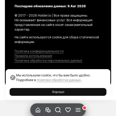
Последнее обновление данных: 6 Авг 2026
© 2017 - 2026 Holder.io | Все права защищены.
Не оказывает финансовых услуг. Вся информация
представленная на сайте носит ознакомительный
характер.
На сайте используются cookie для сбора статической
информации.
Политика конфиденциальности
Правила использования
Политика обработки персональных данных
Продукты
Мы используем cookie, что бы вам было удобно.
🍪
Ethereum GAS Tracker
Подробнее в
политике обработки данных
.
Хорошо