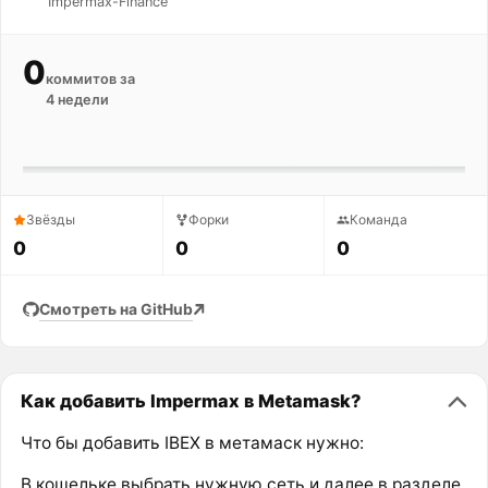
Impermax-Finance
0
коммитов за
4 недели
Звёзды
Форки
Команда
0
0
0
Смотреть на GitHub
Как добавить Impermax в Metamask?
Что бы добавить IBEX в метамаск нужно:
В кошельке выбрать нужную сеть и далее в разделе