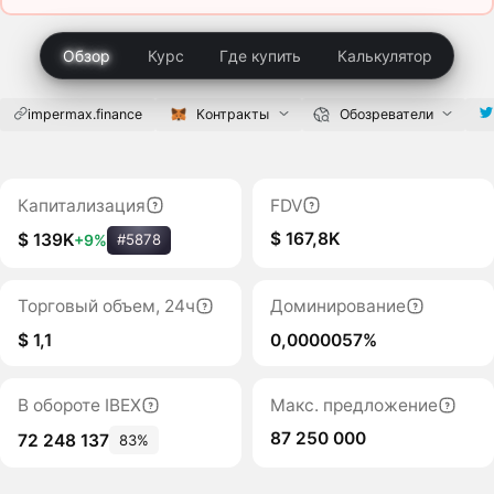
Обзор
Курс
Где купить
Калькулятор
impermax.finance
Контракты
Обозреватели
Капитализация
FDV
$ 167,8K
$ 139K
+9%
#5878
Торговый объем, 24ч
Доминирование
$ 1,1
0,0000057%
В обороте IBEX
Макс. предложение
87 250 000
72 248 137
83%