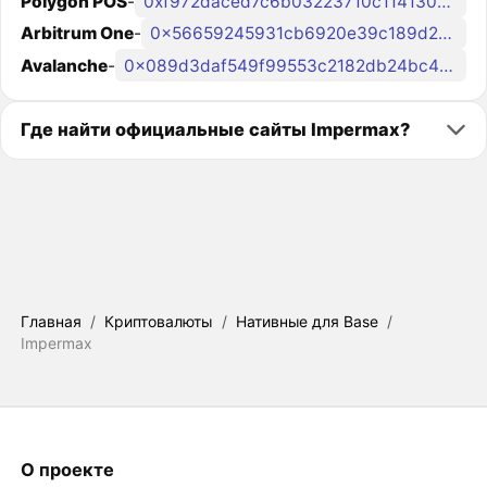
Polygon POS
-
0xf972daced7c6b03223710c11413036d17eb298f6
Arbitrum One
-
0x56659245931cb6920e39c189d2a0e7dd0da2d57b
Avalanche
-
0x089d3daf549f99553c2182db24bc4336a4f0c824
Где найти официальные сайты Impermax?
Главная
/
Криптовалюты
/
Нативные для Base
/
Impermax
О проекте