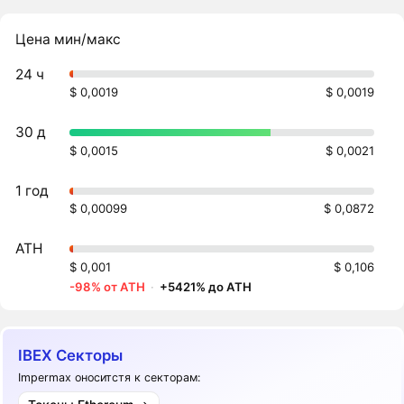
Цена мин/макс
24 ч
$ 0,0019
$ 0,0019
30 д
$ 0,0015
$ 0,0021
1 год
$ 0,00099
$ 0,0872
ATH
$ 0,001
$ 0,106
-98% от ATH
·
+5421% до ATH
IBEX Секторы
Impermax оноситстя к секторам: