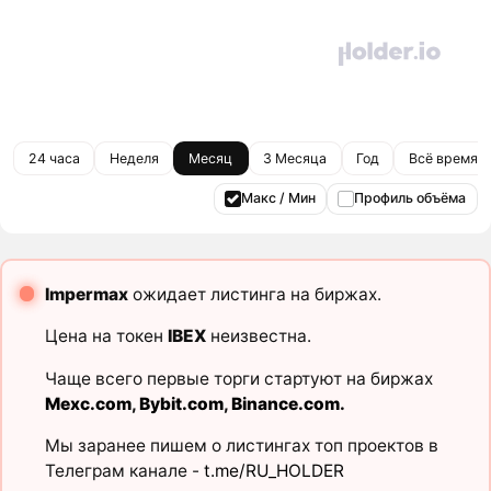
24 часа
Неделя
Месяц
3 Месяца
Год
Всё время
Макс / Мин
Профиль объёма
Impermax
ожидает листинга на биржах.
Цена на токен
IBEX
неизвестна.
Чаще всего первые торги стартуют на биржах
Mexc.com
,
Bybit.com
,
Binance.com
.
Мы заранее пишем о листингах топ проектов в
Телеграм канале -
t.me/RU_HOLDER