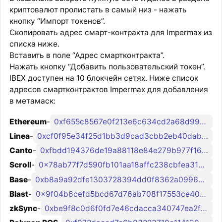
криптовалют пролистать в самый низ - нажать
кнопку “Импорт токенов”.
Скопировать адрес смарт-контракта для Impermax из
списка ниже.
Вставить в поле “Адрес смартконтракта”.
Нажать кнопку “Добавить пользовательский токен”.
IBEX доступен на 10 блокчейн сетях. Ниже список
адресов смартконтрактов Impermax для добавления
в метамаск:
Ethereum
-
0xf655c8567e0f213e6c634cd2a68d992152161dc6
Linea
-
0xcf0f95e34f25d1bb3d9cad3cbb2eb40dab7c3841
Canto
-
0xfbdd194376de19a88118e84e279b977f165d01b8
Scroll
-
0x78ab77f7d590fb101aa18affc238cbfea31ead5b
Base
-
0xb8a9a92dfe1303728394dd0f8362a09962dec24f
Blast
-
0x9f04b6cefd5bcd67d76ab708f17553ce40188e6a
zkSync
-
0xbe9f8c0d6f0fd7e46cdacca340747ea2f247991d