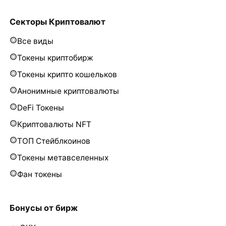
Секторы Криптовалют
Все виды
Токены криптобирж
Токены крипто кошельков
Анонимные криптовалюты
DeFi Токены
Криптовалюты NFT
ТОП Стейблкоинов
Токены метавселенных
Фан токены
Бонусы от бирж