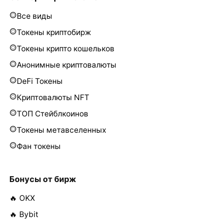
Все виды
Токены криптобирж
Токены крипто кошельков
Анонимные криптовалюты
DeFi Токены
Криптовалюты NFT
ТОП Стейблкоинов
Токены метавселенных
Фан токены
Бонусы от бирж
🔥 OKX
🔥 Bybit