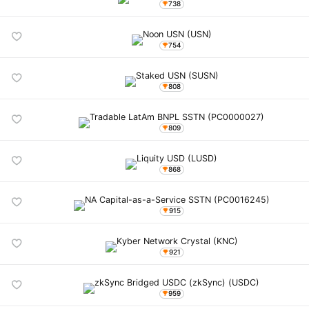
738
754
808
809
868
915
921
959