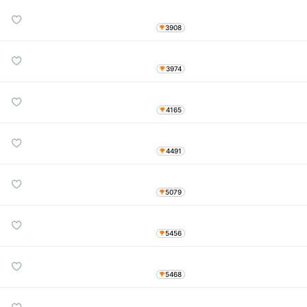
3908
3974
4165
4491
5079
5456
5468