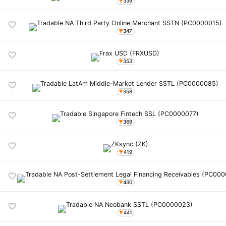
339
347
353
358
369
419
430
441