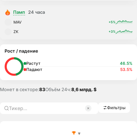
Памп
24 часа
MAV
+5%
ZK
+3%
Рост / падение
Растут
46.5%
Падают
53.5%
Монет в секторе:
83
Объём 24ч:
8,6 млрд. $
Фильтры