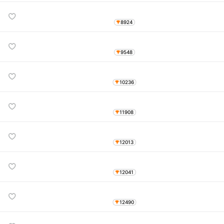
8924
9548
10236
11908
12013
12041
12490