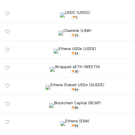
5
25
34
36
64
88
94