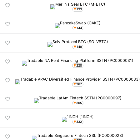
133
144
148
228
267
305
332