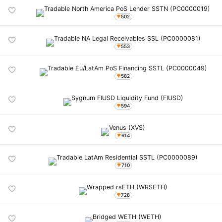
502
553
582
594
614
710
728