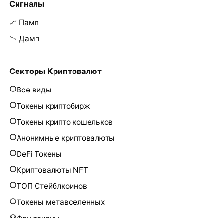
Сигналы
📈 Памп
📉 Дамп
Секторы Криптовалют
Все виды
Токены криптобирж
Токены крипто кошельков
Анонимные криптовалюты
DeFi Токены
Криптовалюты NFT
ТОП Стейблкоинов
Токены метавселенных