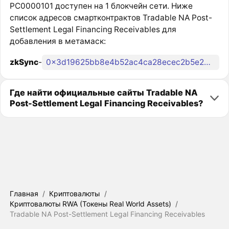
PC0000101 доступен на 1 блокчейн сети. Ниже
список адресов смартконтрактов Tradable NA Post-
Settlement Legal Financing Receivables для
добавления в метамаск:
zkSync
-
0x3d19625bb8e4b52ac4ca28ecec2b5e243ae2ee81
Где найти официальные сайты Tradable NA
Post-Settlement Legal Financing Receivables?
Главная
/
Криптовалюты
/
Криптовалюты RWA (Токены Real World Assets)
/
Tradable NA Post-Settlement Legal Financing Receivables