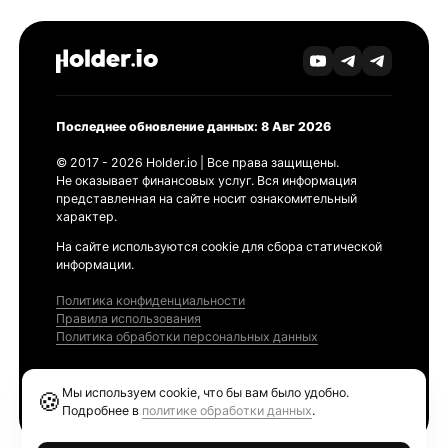
Последнее обновление данных: 8 Авг 2026
© 2017 - 2026 Holder.io | Все права защищены.
Не оказывает финансовых услуг. Вся информация
представленная на сайте носит ознакомительный
характер.
На сайте используются cookie для сбора статической
информации.
Политика конфиденциальности
Правила использования
Политика обработки персональных данных
Продукты
Мы используем cookie, что бы вам было удобно.
🍪
Ethereum GAS Tracker
Подробнее в
политике обработки данных
.