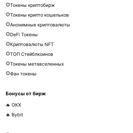
Токены криптобирж
Токены крипто кошельков
Анонимные криптовалюты
DeFi Токены
Криптовалюты NFT
ТОП Стейблкоинов
Токены метавселенных
Фан токены
Бонусы от бирж
🔥 OKX
🔥 Bybit