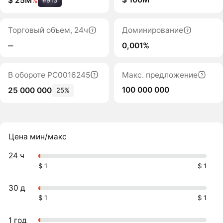
$ 25M
%
#913
Торговый объем, 24ч
Доминирование
‒
0,001%
В обороте PC0016245
Макс. предложение
100 000 000
25 000 000
25%
Цена мин/макс
24 ч
$ 1
$ 1
30 д
$ 1
$ 1
1 год