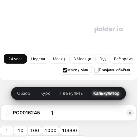
24 часа
Неделя
Месяц
3 Месяца
Год
Всё время
Макс / Мин
Профиль объёма
Обзор
Курс
Где купить
Калькулятор
PC0016245
1
10
100
1000
10000