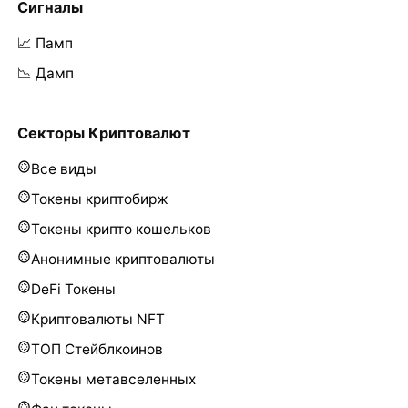
Сигналы
📈 Памп
📉 Дамп
Секторы Криптовалют
Все виды
Токены криптобирж
Токены крипто кошельков
Анонимные криптовалюты
DeFi Токены
Криптовалюты NFT
ТОП Стейблкоинов
Токены метавселенных