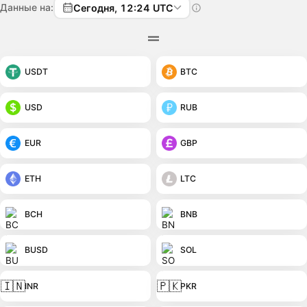
Данные на:
Сегодня, 12:24 UTC
USDT
BTC
USD
RUB
EUR
GBP
ETH
LTC
BCH
BNB
BUSD
SOL
🇮🇳
🇵🇰
INR
PKR