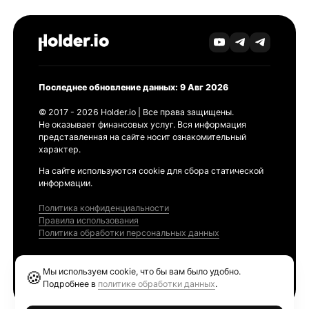
Последнее обновление данных: 9 Авг 2026
© 2017 - 2026 Holder.io | Все права защищены.
Не оказывает финансовых услуг. Вся информация
представленная на сайте носит ознакомительный
характер.
На сайте используются cookie для сбора статической
информации.
Политика конфиденциальности
Правила использования
Политика обработки персональных данных
Продукты
Мы используем cookie, что бы вам было удобно.
🍪
Ethereum GAS Tracker
Подробнее в
политике обработки данных
.