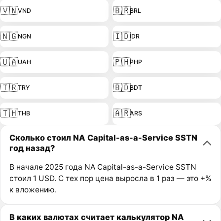
🇻🇳
🇧🇷
VND
BRL
🇳🇬
🇮🇩
NGN
IDR
🇺🇦
🇵🇭
UAH
PHP
🇹🇷
🇧🇩
TRY
BDT
🇹🇭
🇦🇷
THB
ARS
Сколько стоил NA Capital-as-a-Service SSTN
год назад?
В начале 2025 года NA Capital-as-a-Service SSTN
стоил 1 USD. С тех пор цена выросла в 1 раз — это +%
к вложению.
В каких валютах считает калькулятор NA