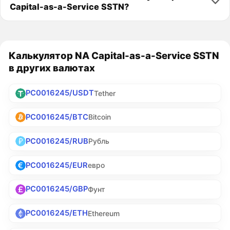
Capital-as-a-Service SSTN?
Калькулятор NA Capital-as-a-Service SSTN
в других валютах
PC0016245/USDT
Tether
PC0016245/BTC
Bitcoin
PC0016245/RUB
Рубль
PC0016245/EUR
евро
PC0016245/GBP
Фунт
PC0016245/ETH
Ethereum