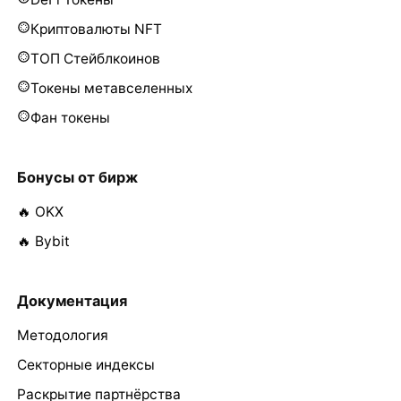
Криптовалюты NFT
ТОП Стейблкоинов
Токены метавселенных
Фан токены
Бонусы от бирж
🔥 OKX
🔥 Bybit
Документация
Методология
Секторные индексы
Раскрытие партнёрства