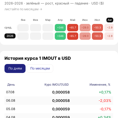
2026–2026 ·
зелёный — рост, красный — падение
· USD ($)
листайте по месяцам →
Янв
Фев
Мар
Апр
Май
Июн
Июл
Авг
сред.
+346
−65.7
−29.0
−50.3
−2.9
2026
+346
−65.7
−29.0
−50.3
−2.9
История курса 1 IMOUT в USD
По дням
По месяцам
День
Курс IMOUT/USD
Изменение, %
0,000058
+0,17%
07.08
0,000058
-2,03%
06.08
0,000059
-0,17%
05.08
0,000059
+0,34%
04.08