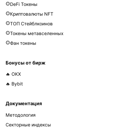
DeFi Токены
Криптовалюты NFT
ТОП Стейблкоинов
Токены метавселенных
Фан токены
Бонусы от бирж
🔥 OKX
🔥 Bybit
Документация
Методология
Секторные индексы