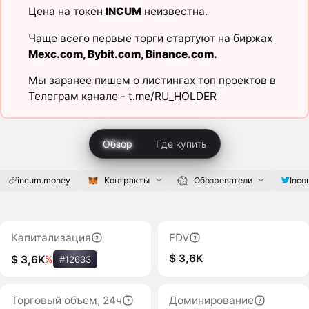
Цена на токен
INCUM
неизвестна.
Чаще всего первые торги стартуют на биржах
Mexc.com
,
Bybit.com
,
Binance.com
.
Мы заранее пишем о листингах топ проектов в
Телеграм канале -
t.me/RU_HOLDER
Обзор
Где купить
incum.money
Контракты
Обозреватели
Inc
Капитализация
FDV
$ 3,6K
$ 3,6K
%
#12633
Торговый объем, 24ч
Доминирование