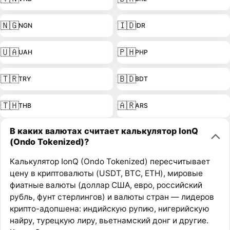
🇳🇬
🇮🇩
NGN
IDR
🇺🇦
🇵🇭
UAH
PHP
🇹🇷
🇧🇩
TRY
BDT
🇹🇭
🇦🇷
THB
ARS
В каких валютах считает калькулятор IonQ
(Ondo Tokenized)?
Калькулятор IonQ (Ondo Tokenized) пересчитывает
цену в криптовалюты (USDT, BTC, ETH), мировые
фиатные валюты (доллар США, евро, российский
рубль, фунт стерлингов) и валюты стран — лидеров
крипто-адопшена: индийскую рупию, нигерийскую
найру, турецкую лиру, вьетнамский донг и другие.