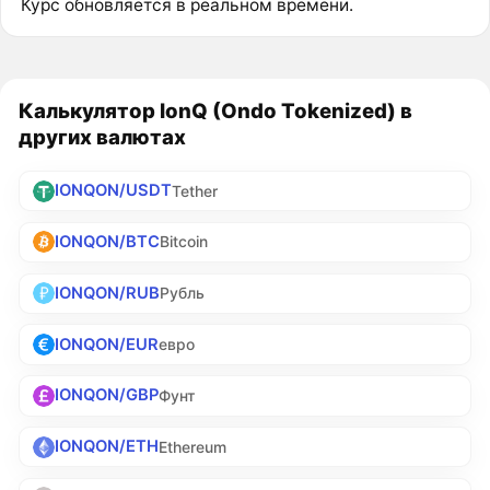
Курс обновляется в реальном времени.
Калькулятор IonQ (Ondo Tokenized) в
других валютах
IONQON/USDT
Tether
IONQON/BTC
Bitcoin
IONQON/RUB
Рубль
IONQON/EUR
евро
IONQON/GBP
Фунт
IONQON/ETH
Ethereum