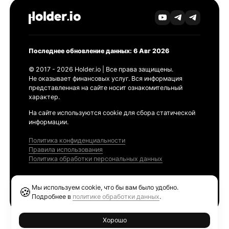
Последнее обновление данных: 6 Авг 2026
© 2017 - 2026 Holder.io | Все права защищены.
Не оказывает финансовых услуг. Вся информация
представленная на сайте носит ознакомительный
характер.
На сайте используются cookie для сбора статической
информации.
Политика конфиденциальности
Правила использования
Политика обработки персональных данных
Продукты
Мы используем cookie, что бы вам было удобно.
🍪
Ethereum GAS Tracker
Подробнее в
политике обработки данных
.
Хорошо