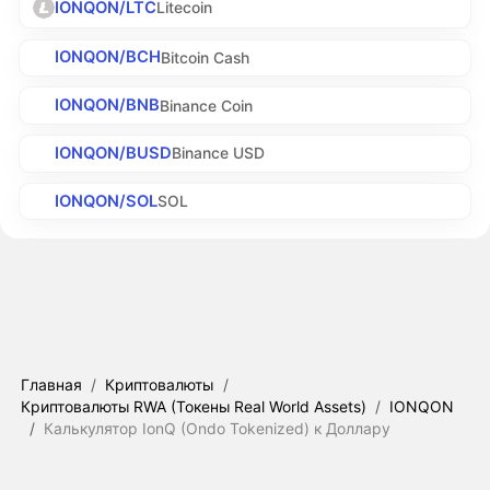
IONQON/LTC
Litecoin
IONQON/BCH
Bitcoin Cash
IONQON/BNB
Binance Coin
IONQON/BUSD
Binance USD
IONQON/SOL
SOL
Главная
/
Криптовалюты
/
Криптовалюты RWA (Токены Real World Assets)
/
IONQON
/
Калькулятор IonQ (Ondo Tokenized) к Доллару