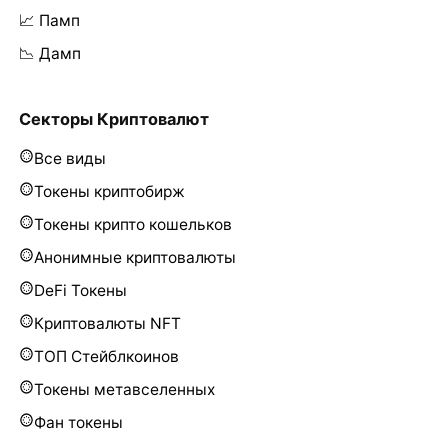
📈 Памп
📉 Дамп
Секторы Криптовалют
Все виды
Токены криптобирж
Токены крипто кошельков
Анонимные криптовалюты
DeFi Токены
Криптовалюты NFT
ТОП Стейблкоинов
Токены метавселенных
Фан токены