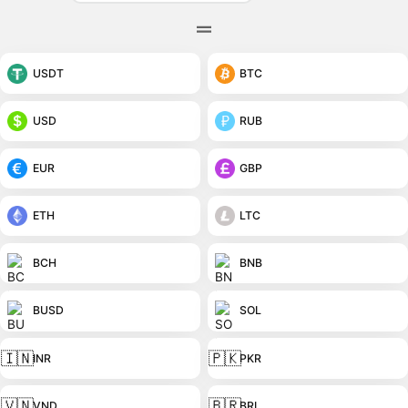
USDT
BTC
USD
RUB
EUR
GBP
ETH
LTC
BCH
BNB
BUSD
SOL
🇮🇳
🇵🇰
INR
PKR
🇻🇳
🇧🇷
VND
BRL