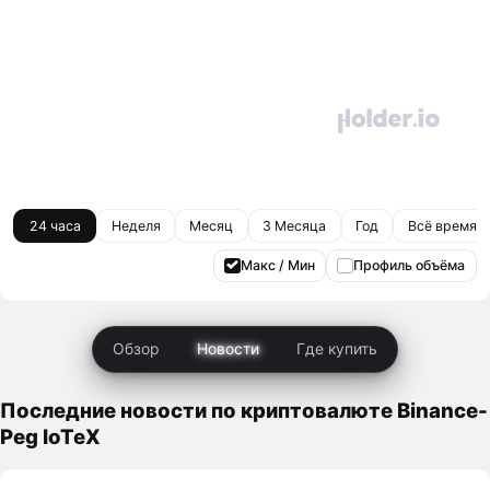
24 часа
Неделя
Месяц
3 Месяца
Год
Всё время
Макс / Мин
Профиль объёма
Обзор
Новости
Где купить
Последние новости по криптовалюте Binance-
Peg IoTeX