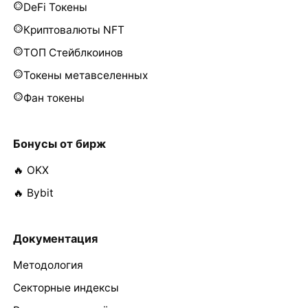
DeFi Токены
Криптовалюты NFT
ТОП Стейблкоинов
Токены метавселенных
Фан токены
Бонусы от бирж
🔥 OKX
🔥 Bybit
Документация
Методология
Секторные индексы