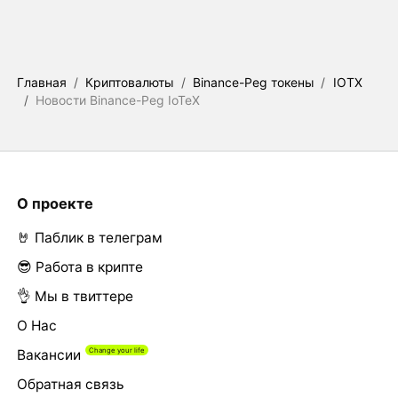
Главная
/
Криптовалюты
/
Binance-Peg токены
/
IOTX
/
Новости Binance-Peg IoTeX
О проекте
🤘 Паблик в телеграм
😎 Работа в крипте
👌 Мы в твиттере
О Нас
Вакансии
Обратная связь