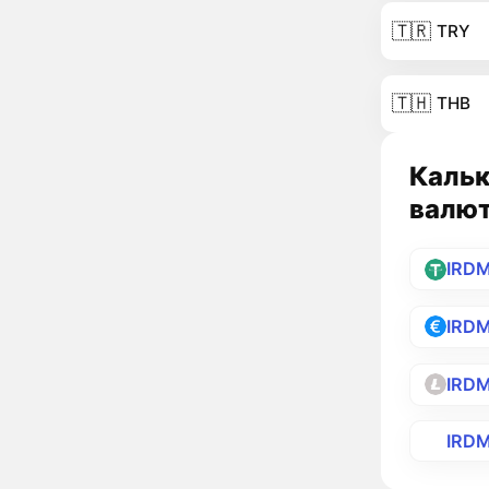
🇹🇷
TRY
🇹🇭
THB
Кальк
валю
IRD
IRD
IRD
IRD