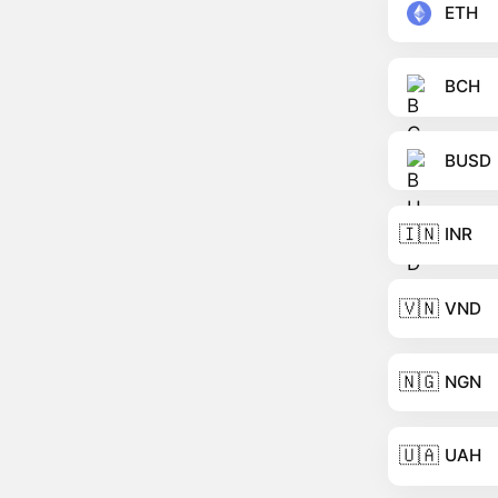
ETH
BCH
BUSD
🇮🇳
INR
🇻🇳
VND
🇳🇬
NGN
🇺🇦
UAH