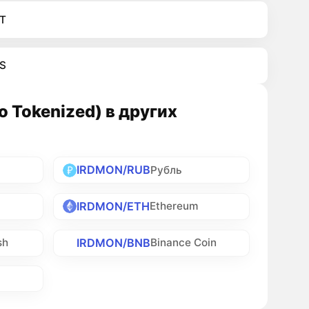
T
S
 Tokenized) в других
IRDMON/RUB
Рубль
IRDMON/ETH
Ethereum
IRDMON/BNB
sh
Binance Coin