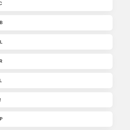
C
B
L
R
L
R
P