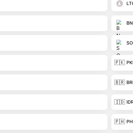
LT
BN
SO
🇵🇰
PK
🇧🇷
BR
🇮🇩
ID
🇵🇭
PH