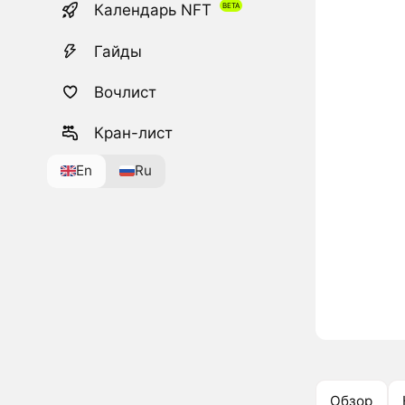
Календарь NFT
Гайды
Вочлист
Кран-лист
En
Ru
Обзор