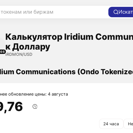
 токенам или биржам
Искат
Калькулятор Iridium Communi
к Доллару
366
IRDMON/USD
idium Communications (Ondo Tokeniz
нее обновление цены: 4 августа
9,76
24 часа
Не