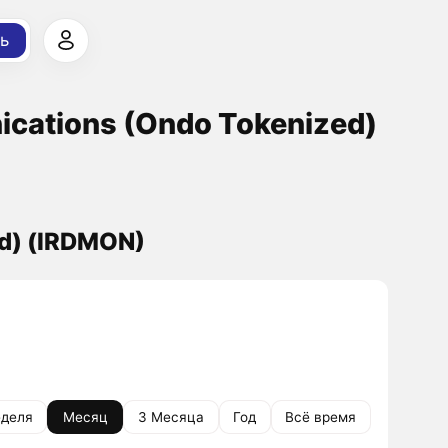
ь
cations (Ondo Tokenized)
ed) (IRDMON)
деля
Месяц
3 Месяца
Год
Всё время