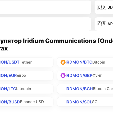
🇧🇩
BD
🇦🇷
AR
улятор Iridium Communications (Ondo
тах
MON/USDT
IRDMON/BTC
Tether
Bitcoin
MON/EUR
IRDMON/GBP
евро
Фунт
MON/LTC
IRDMON/BCH
Litecoin
Bitcoin Ca
MON/BUSD
IRDMON/SOL
Binance USD
SOL