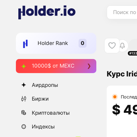
Поиск по
Holder Rank
#13
10000$ от MEXC
Курс Ir
Аирдропы
Послед
Биржи
$ 4
Криптовалюты
Индексы