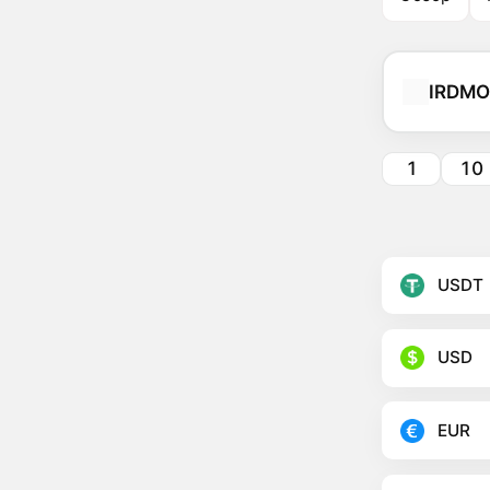
IRDM
1
10
USDT
USD
EUR