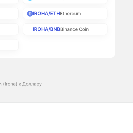
IROHA/ETH
Ethereum
IROHA/BNB
Binance Coin
(Iroha) к Доллару