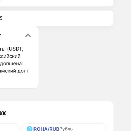
S
?
ты (USDT,
ссийский
адопшена:
амский донг
ах
IROHA/RUB
Рубль