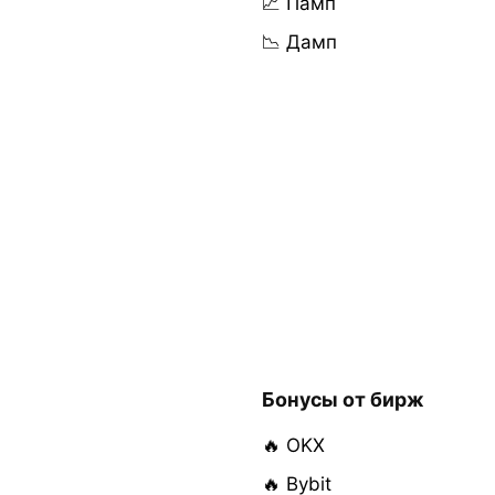
📈 Памп
📉 Дамп
Бонусы от бирж
🔥 OKX
🔥 Bybit