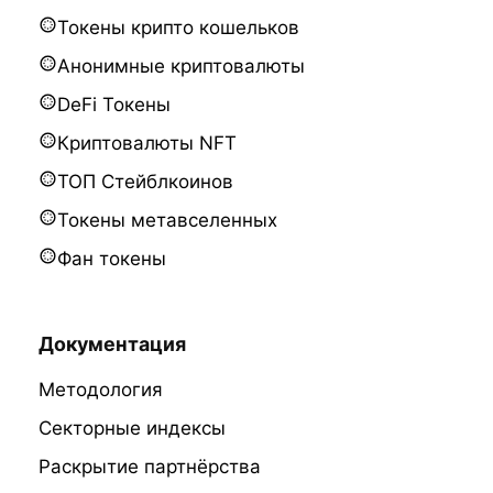
Токены крипто кошельков
Анонимные криптовалюты
DeFi Токены
Криптовалюты NFT
ТОП Стейблкоинов
Токены метавселенных
Фан токены
Документация
Методология
Секторные индексы
Раскрытие партнёрства