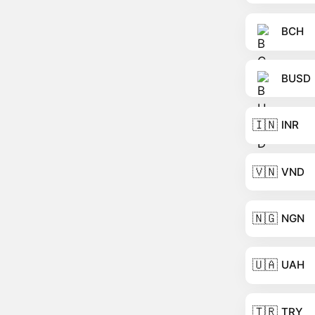
BCH
BUSD
🇮🇳
INR
🇻🇳
VND
🇳🇬
NGN
🇺🇦
UAH
🇹🇷
TRY