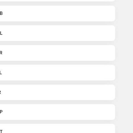
B
L
R
L
R
P
T