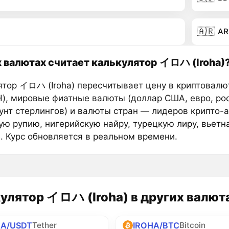
🇦🇷
AR
х валютах считает калькулятор イロハ (Iroha)
ятор イロハ (Iroha) пересчитывает цену в криптовалю
H), мировые фиатные валюты (доллар США, евро, ро
фунт стерлингов) и валюты стран — лидеров крипто-
ую рупию, нигерийскую найру, турецкую лиру, вьетн
е. Курс обновляется в реальном времени.
улятор イロハ (Iroha) в других валют
HA/USDT
IROHA/BTC
Tether
Bitcoin