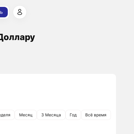
ь
 Доллару
еделя
Месяц
3 Месяца
Год
Всё время