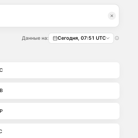
Данные на:
Сегодня, 07:51 UTC
C
B
P
C