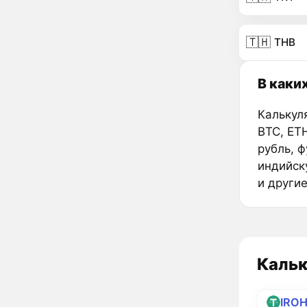
🇹🇭
THB
В каки
Калькул
BTC, ET
рубль, 
индийск
и други
Кальк
IRO