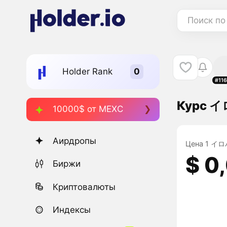
Поиск по
Holder Rank
#11
Курс イロ
10000$ от MEXC
Аирдропы
Цена 1 イロハ 
$ 0
Биржи
Криптовалюты
Индексы