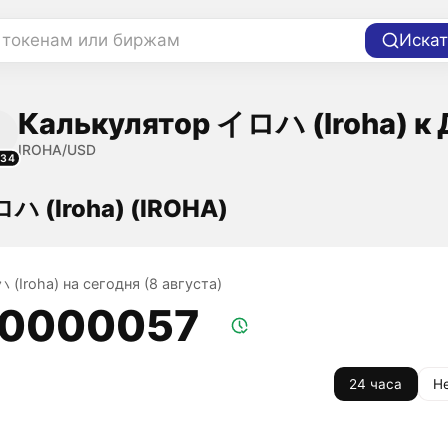
 токенам или биржам
Искат
Калькулятор イロハ (Iroha) к
IROHA/USD
634
ハ (Iroha) (IROHA)
(Iroha) на сегодня (8 августа)
,0000057
24 часа
Н