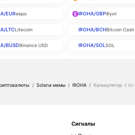
HA/EUR
IROHA/GBP
евро
Фунт
HA/LTC
IROHA/BCH
Litecoin
Bitcoin Cash
HA/BUSD
IROHA/SOL
Binance USD
SOL
риптовалюты
/
Solana мемы
/
IROHA
/
Калькулятор イロハ 
Сигналы