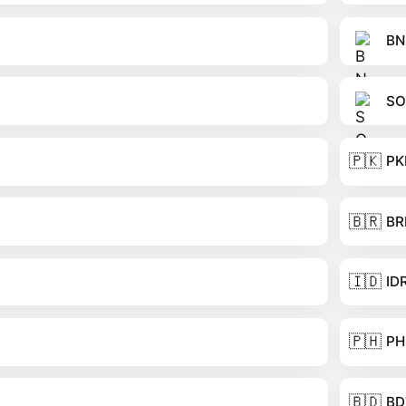
BN
SO
🇵🇰
PK
🇧🇷
BR
🇮🇩
ID
🇵🇭
PH
🇧🇩
BD