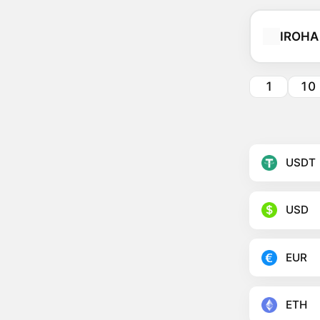
IROHA
1
10
USDT
USD
EUR
ETH