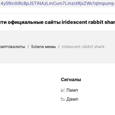
4y5fknXiRc8pJSTiNAzLmCum7LmzctRjxZWc1qtmpump
йти официальные сайты iridescent rabbit sha
риптовалюты
/
Solana мемы
/
iridescent rabbit shark
Сигналы
📈 Памп
📉 Дамп