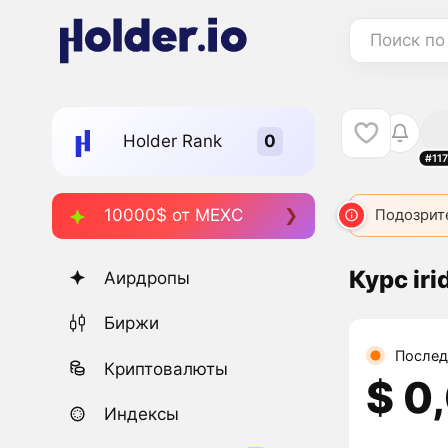
Поиск по
Holder Rank
#11
10000$ от MEXC
Подозрит
Курс iri
Аирдропы
Биржи
Послед
Криптовалюты
$ 0
Индексы