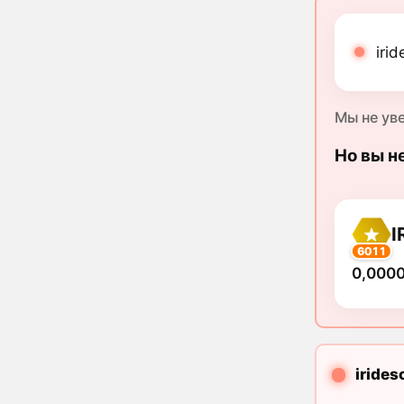
iri
Мы не ув
Но вы н
I
6011
0,000
irides