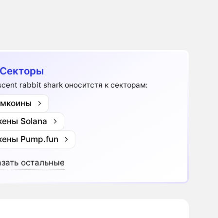
 Секторы
scent rabbit shark оноситстя к секторам:
мкоины
кены Solana
кены Pump.fun
зать остальные