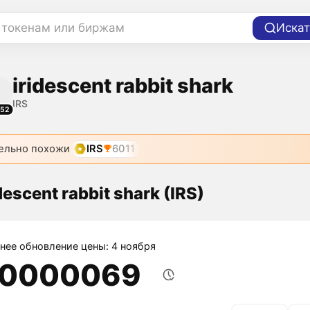
 токенам или биржам
Искат
iridescent rabbit shark
IRS
752
ельно похожи
IRS
6011
descent rabbit shark (IRS)
нее обновление цены: 4 ноября
,0000069