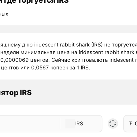
 где торгуется IRS
ных
яшнему дню iridescent rabbit shark (IRS) не торгуе
недели минимальная цена на iridescent rabbit shark 
0,0000069 центов. Сейчас криптовалюта iridescent r
центов или 0,0567 копеек за 1 IRS.
ятор IRS
IRS
₮