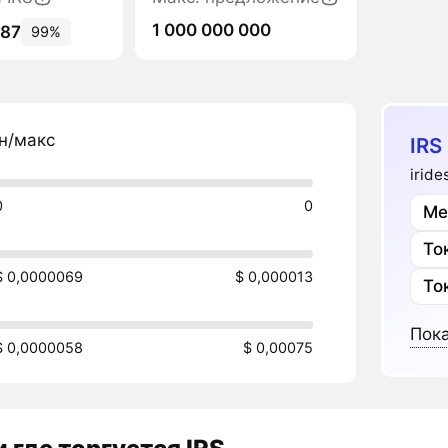
1 000 000 000
487
99%
н/макс
IRS
iride
0
0
Ме
То
$ 0,0000069
$ 0,000013
То
Пока
$ 0,0000058
$ 0,00075