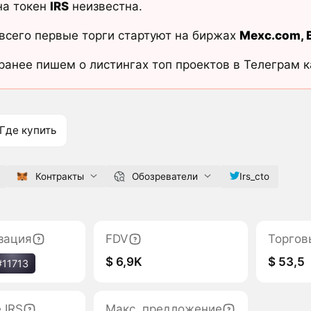
на токен
IRS
неизвестна.
всего первые торги стартуют на биржах
Mexc.com
,
ранее пишем о листингах топ проектов в Телеграм 
Где купить
Контракты
Обозреватели
Irs_cto
зация
FDV
Торгов
$ 6,9K
$ 53,5
#11713
 IRS
Макс. предложение