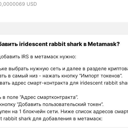
 0,0000069 USD
авить iridescent rabbit shark в Metamask?
добавить IRS в метамаск нужно:
ьке выбрать нужную сеть и далее в разделе крипто
ть в самый низ - нажать кнопку “Импорт токенов”.
ать адрес смарт-контракта для iridescent rabbit sha
 в поле “Адрес смартконтракта”.
нопку “Добавить пользовательский токен”.
тупен на 1 блокчейн сети. Ниже список адресов смар
nt rabbit shark для добавления в метамаск: