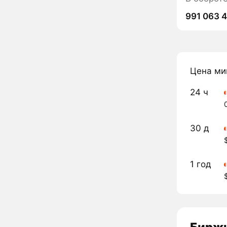
991 063 
Цена ми
24 ч
30 д
1 год