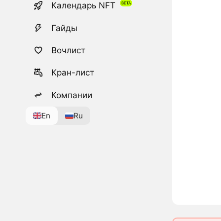
Календарь NFT
Гайды
Вочлист
Кран-лист
Компании
En
Ru