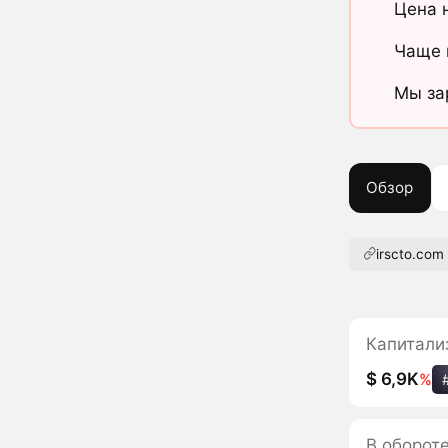
Цена 
Чаще 
Мы за
Обзор
irscto.com
Капитали
$ 6,9K
%
В обороте