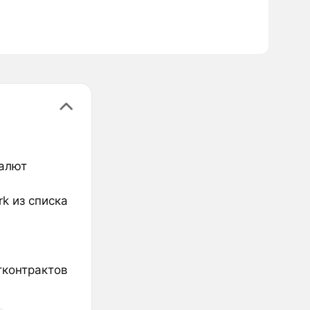
валют
rk из списка
тконтрактов