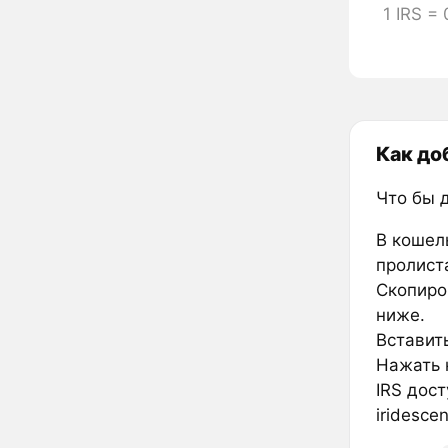
1 IRS =
Как доб
Что бы 
В кошел
пролиста
Скопиров
ниже.
Вставить
Нажать к
IRS дос
iridesce