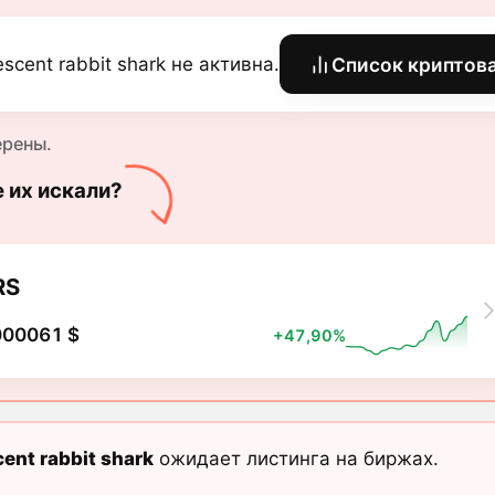
descent rabbit shark не активна.
Список криптов
ерены.
е их искали?
RS
000061 $
+47,90%
cent rabbit shark
ожидает листинга на биржах.