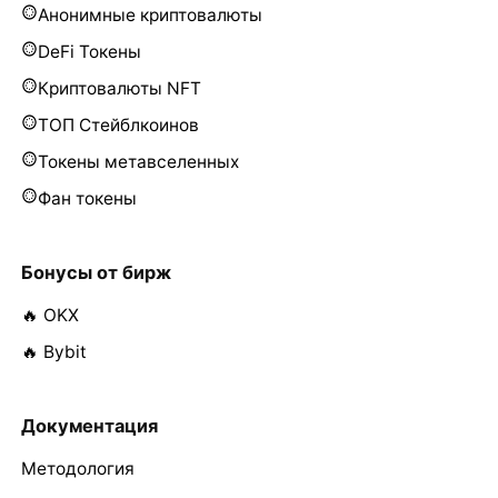
Анонимные криптовалюты
DeFi Токены
Криптовалюты NFT
ТОП Стейблкоинов
Токены метавселенных
Фан токены
Бонусы от бирж
🔥 OKX
🔥 Bybit
Документация
Методология