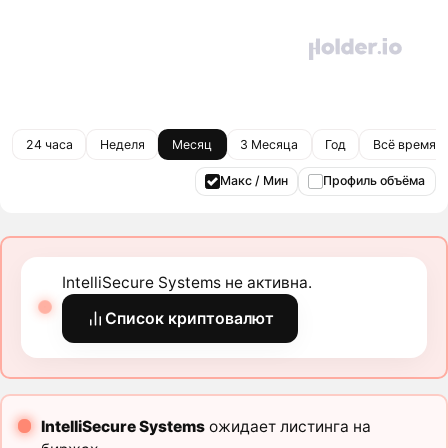
24 часа
Неделя
Месяц
3 Месяца
Год
Всё время
Макс / Мин
Профиль объёма
IntelliSecure Systems не активна.
Список криптовалют
IntelliSecure Systems
ожидает листинга на