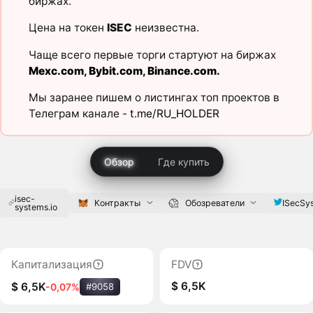
биржах.
Цена на токен
ISEC
неизвестна.
Чаще всего первые торги стартуют на биржах
Mexc.com
,
Bybit.com
,
Binance.com
.
Мы заранее пишем о листингах топ проектов в
Телеграм канале -
t.me/RU_HOLDER
Обзор
Где купить
isec-
ISecSy
Контракты
Обозреватели
systems.io
Капитализация
FDV
$ 6,5K
$ 6,5K
-0,07%
#9058