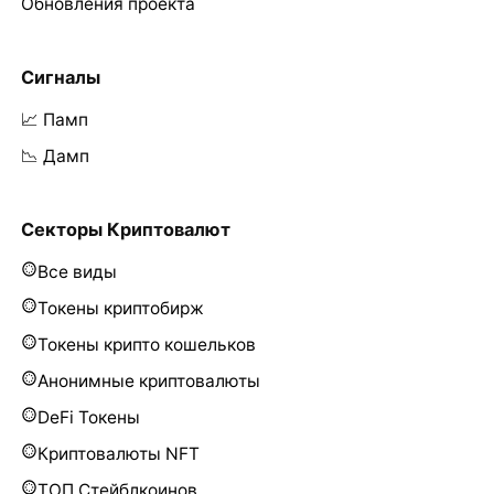
Обновления проекта
Сигналы
📈 Памп
📉 Дамп
Секторы Криптовалют
Все виды
Токены криптобирж
Токены крипто кошельков
Анонимные криптовалюты
DeFi Токены
Криптовалюты NFT
ТОП Стейблкоинов