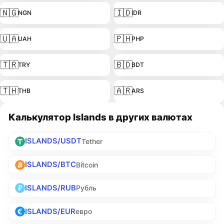
🇳🇬
🇮🇩
NGN
IDR
🇺🇦
🇵🇭
UAH
PHP
🇹🇷
🇧🇩
TRY
BDT
🇹🇭
🇦🇷
THB
ARS
Калькулятор Islands в других валютах
ISLANDS/USDT
Tether
ISLANDS/BTC
Bitcoin
ISLANDS/RUB
Рубль
ISLANDS/EUR
евро