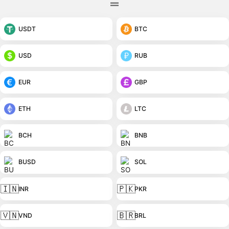
USDT
BTC
USD
RUB
EUR
GBP
ETH
LTC
BCH
BNB
BUSD
SOL
🇮🇳
🇵🇰
INR
PKR
🇻🇳
🇧🇷
VND
BRL