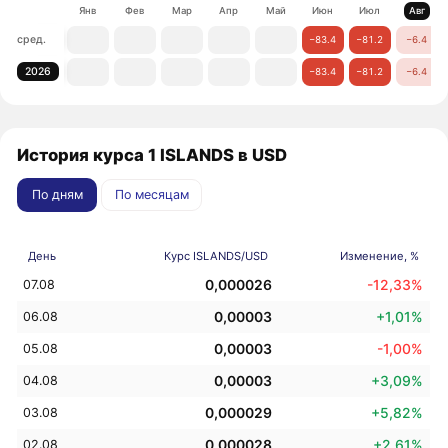
Янв
Фев
Мар
Апр
Май
Июн
Июл
Авг
сред.
−83.4
−81.2
−6.4
2026
−83.4
−81.2
−6.4
История курса 1 ISLANDS в USD
По дням
По месяцам
День
Курс ISLANDS/USD
Изменение, %
0,000026
-12,33%
07.08
0,00003
+1,01%
06.08
0,00003
-1,00%
05.08
0,00003
+3,09%
04.08
0,000029
+5,82%
03.08
0,000028
+2,61%
02.08