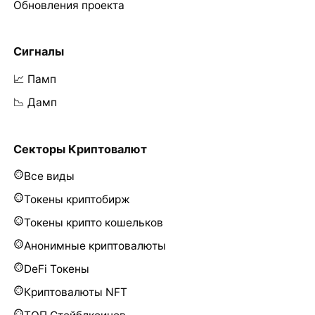
Обновления проекта
Сигналы
📈 Памп
📉 Дамп
Секторы Криптовалют
Все виды
Токены криптобирж
Токены крипто кошельков
Анонимные криптовалюты
DeFi Токены
Криптовалюты NFT