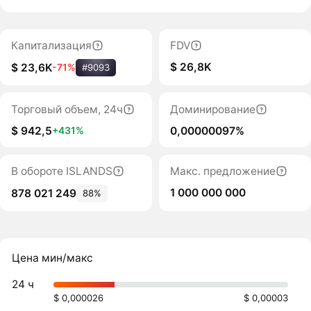
Капитализация
FDV
$ 26,8K
$ 23,6K
-71%
#9093
Торговый объем, 24ч
Доминирование
$ 942,5
0,00000097%
+431%
В обороте ISLANDS
Макс. предложение
1 000 000 000
878 021 249
88%
Цена мин/макс
24 ч
$ 0,000026
$ 0,00003