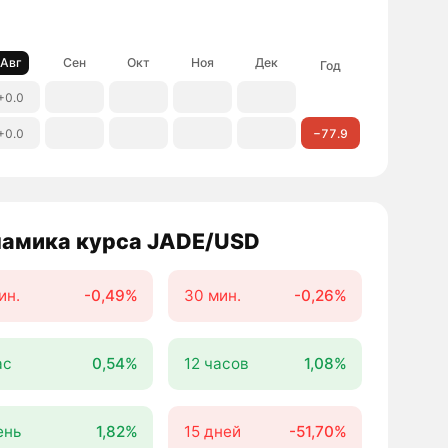
Авг
Сен
Окт
Ноя
Дек
Год
+0.0
+0.0
−77.9
амика курса JADE/USD
ин.
-0,49%
30 мин.
-0,26%
ас
0,54%
12 часов
1,08%
ень
1,82%
15 дней
-51,70%