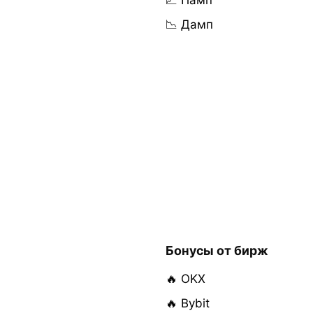
📈 Памп
📉 Дамп
Бонусы от бирж
🔥 OKX
🔥 Bybit