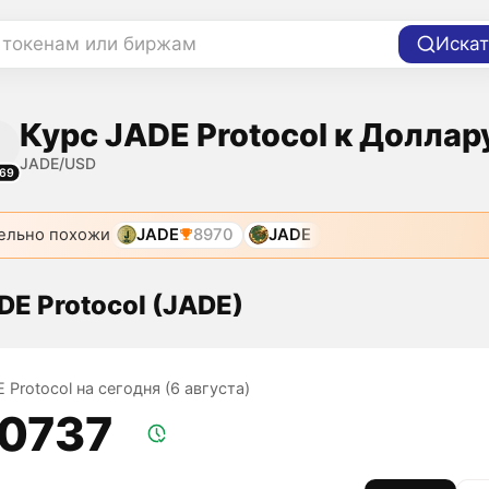
 токенам или биржам
Искат
Курс JADE Protocol к Доллар
JADE/USD
69
ельно похожи
JADE
8970
JADE
DE Protocol (JADE)
 Protocol на сегодня (6 августа)
,0737