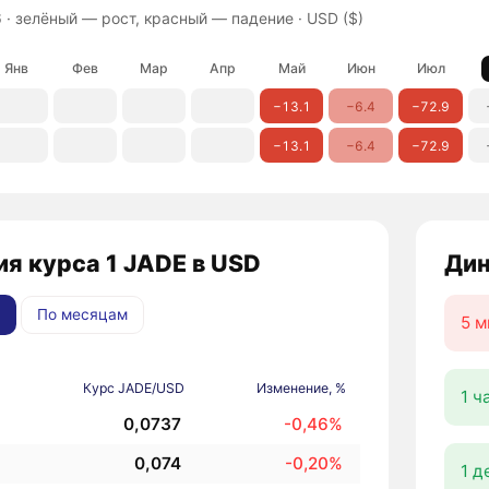
 ·
зелёный — рост, красный — падение
· USD ($)
Янв
Фев
Мар
Апр
Май
Июн
Июл
−13.1
−6.4
−72.9
−13.1
−6.4
−72.9
я курса 1 JADE в USD
Дин
По месяцам
5 м
Курс JADE/USD
Изменение, %
1 ч
0,0737
-0,46%
0,074
-0,20%
1 д