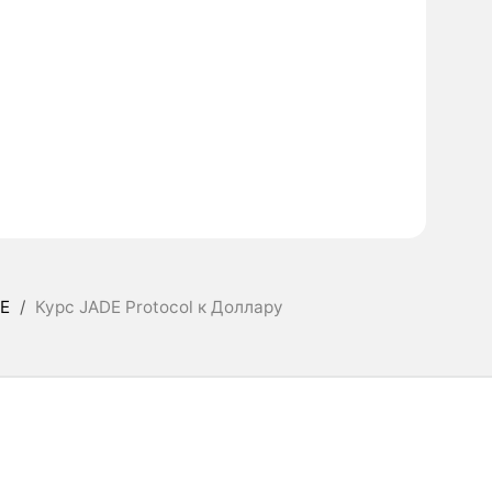
E
/
Курс JADE Protocol к Доллару