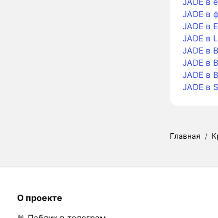
JADE в 
JADE в 
JADE в 
JADE в L
JADE в B
JADE в B
JADE в 
JADE в 
Главная
/
К
О проекте