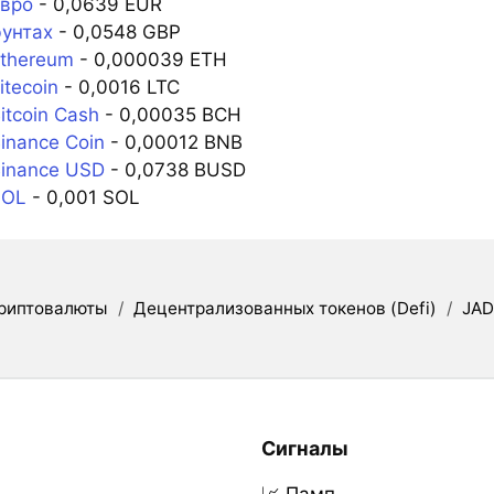
евро
- 0,0639 EUR
фунтах
- 0,0548 GBP
Ethereum
- 0,000039 ETH
itecoin
- 0,0016 LTC
itcoin Cash
- 0,00035 BCH
inance Coin
- 0,00012 BNB
Binance USD
- 0,0738 BUSD
SOL
- 0,001 SOL
риптовалюты
/
Децентрализованных токенов (Defi)
/
JAD
Сигналы