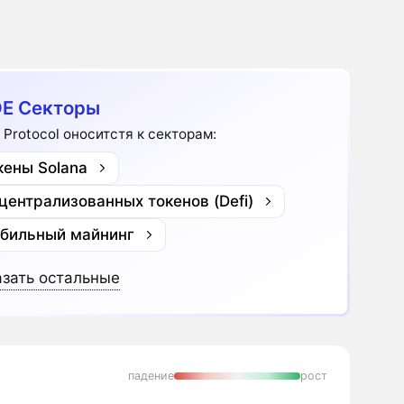
E Секторы
 Protocol оноситстя к секторам:
кены Solana
централизованных токенов (Defi)
бильный майнинг
зать остальные
падение
рост