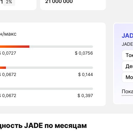
21 000 000
71
2%
н/макс
JAD
JADE
$ 0,0727
$ 0,0756
То
Де
$ 0,0672
$ 0,144
Мо
Пока
$ 0,0672
$ 0,397
дность
JADE
по месяцам