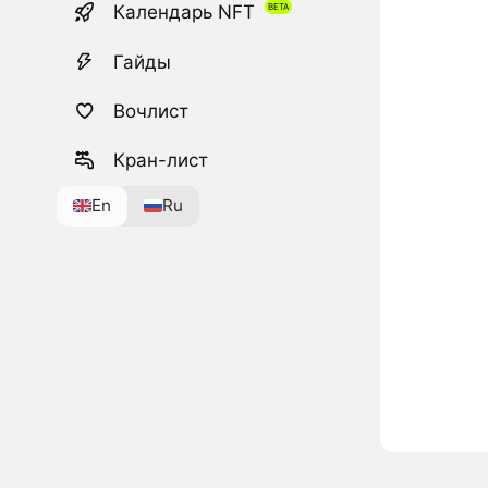
Календарь NFT
Гайды
Вочлист
Кран-лист
En
Ru