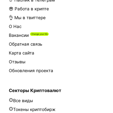
🤘 Паблик в телеграм
😎 Работа в крипте
👌 Мы в твиттере
О Нас
Вакансии
Обратная связь
Карта сайта
Отзывы
Обновления проекта
Секторы Криптовалют
Все виды
Токены криптобирж