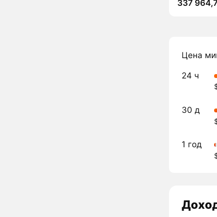
337 964,
Цена ми
24 ч
30 д
1 год
Дохо