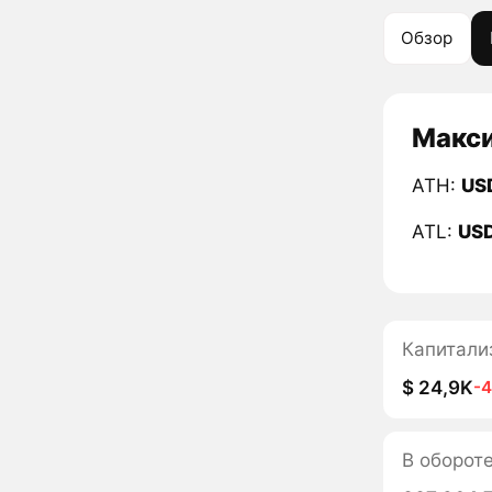
Обзор
Макси
ATH:
US
ATL:
US
Капитали
$ 24,9K
-
В оборот