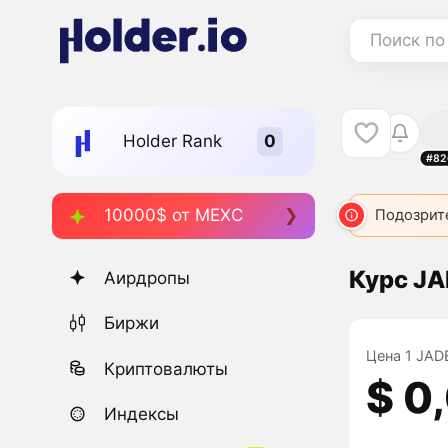
Поиск по
Holder Rank
#82
10000$ от MEXC
Подозрит
Курс JA
Аирдропы
Биржи
Цена 1 JADE
Криптовалюты
$ 0
Индексы