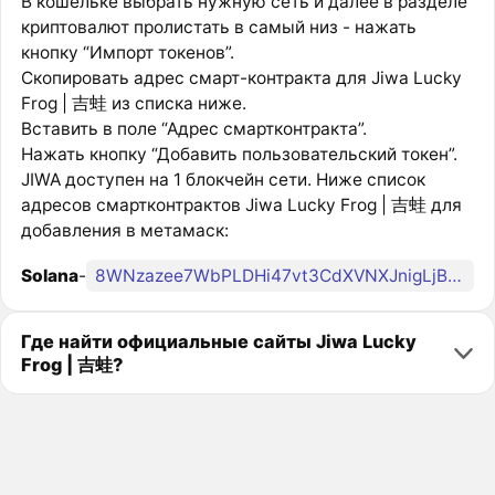
В кошельке выбрать нужную сеть и далее в разделе
криптовалют пролистать в самый низ - нажать
кнопку “Импорт токенов”.
Скопировать адрес смарт-контракта для Jiwa Lucky
Frog | 吉蛙 из списка ниже.
Вставить в поле “Адрес смартконтракта”.
Нажать кнопку “Добавить пользовательский токен”.
JIWA доступен на 1 блокчейн сети. Ниже список
адресов смартконтрактов Jiwa Lucky Frog | 吉蛙 для
добавления в метамаск:
Solana
-
8WNzazee7WbPLDHi47vt3CdXVNXJnigLjBMmGmXgpump
Где найти официальные сайты Jiwa Lucky
Frog | 吉蛙?