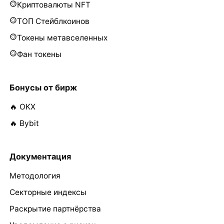
Криптовалюты NFT
ТОП Стейблкоинов
Токены метавселенных
Фан токены
Бонусы от бирж
🔥 OKX
🔥 Bybit
Документация
Методология
Секторные индексы
Раскрытие партнёрства