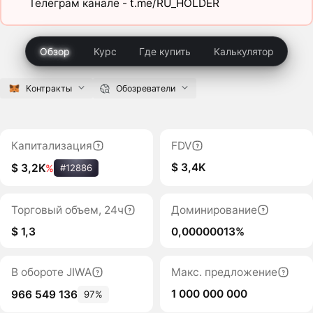
Телеграм канале -
t.me/RU_HOLDER
Обзор
Курс
Где купить
Калькулятор
Контракты
Обозреватели
Капитализация
FDV
$ 3,4K
$ 3,2K
%
#12886
Торговый объем, 24ч
Доминирование
$ 1,3
0,00000013%
В обороте JIWA
Макс. предложение
1 000 000 000
966 549 136
97%