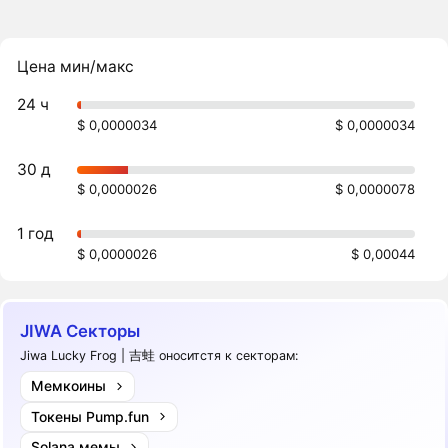
Цена мин/макс
24 ч
$ 0,0000034
$ 0,0000034
30 д
$ 0,0000026
$ 0,0000078
1 год
$ 0,0000026
$ 0,00044
JIWA Секторы
Jiwa Lucky Frog | 吉蛙 оноситстя к секторам:
Мемкоины
Токены Pump.fun
Solana мемы