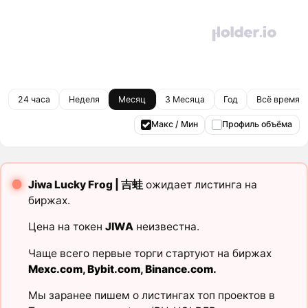
24 часа
Неделя
Месяц
3 Месяца
Год
Всё время
Макс / Мин
Профиль объёма
Jiwa Lucky Frog | 吉蛙
ожидает листинга на
биржах.
Цена на токен
JIWA
неизвестна.
Чаще всего первые торги стартуют на биржах
Mexc.com
,
Bybit.com
,
Binance.com
.
Мы заранее пишем о листингах топ проектов в