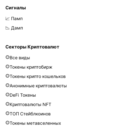
Сигналы
📈 Памп
📉 Дамп
Секторы Криптовалют
Все виды
Токены криптобирж
Токены крипто кошельков
Анонимные криптовалюты
DeFi Токены
Криптовалюты NFT
ТОП Стейблкоинов
Токены метавселенных