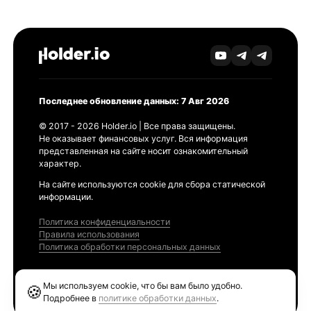
Последнее обновление данных: 7 Авг 2026
© 2017 - 2026 Holder.io | Все права защищены.
Не оказывает финансовых услуг. Вся информация
представленная на сайте носит ознакомительный
характер.
На сайте используются cookie для сбора статической
информации.
Политика конфиденциальности
Правила использования
Политика обработки персональных данных
Продукты
Мы используем cookie, что бы вам было удобно.
🍪
Ethereum GAS Tracker
Подробнее в
политике обработки данных
.