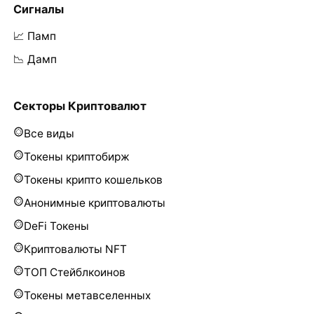
Сигналы
📈 Памп
📉 Дамп
Секторы Криптовалют
Все виды
Токены криптобирж
Токены крипто кошельков
Анонимные криптовалюты
DeFi Токены
Криптовалюты NFT
ТОП Стейблкоинов
Токены метавселенных