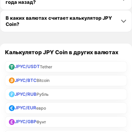
года назад?
В каких валютах считает калькулятор JPY
Coin?
Калькулятор JPY Coin в других валютах
JPYC/USDT
Tether
JPYC/BTC
Bitcoin
JPYC/RUB
Рубль
JPYC/EUR
евро
JPYC/GBP
Фунт