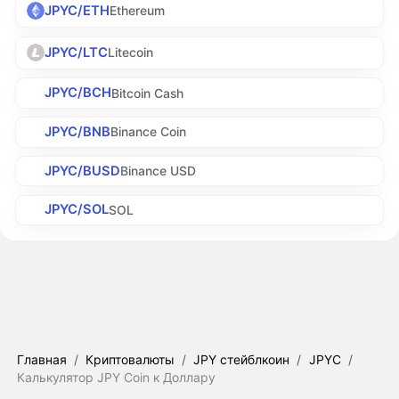
JPYC/ETH
Ethereum
JPYC/LTC
Litecoin
JPYC/BCH
Bitcoin Cash
JPYC/BNB
Binance Coin
JPYC/BUSD
Binance USD
JPYC/SOL
SOL
Главная
/
Криптовалюты
/
JPY стейблкоин
/
JPYC
/
Калькулятор JPY Coin к Доллару