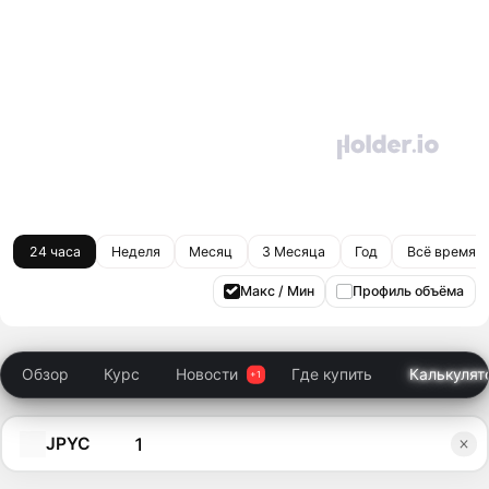
24 часа
Неделя
Месяц
3 Месяца
Год
Всё время
Макс / Мин
Профиль объёма
Обзор
Курс
Новости
Где купить
Калькулят
JPYC