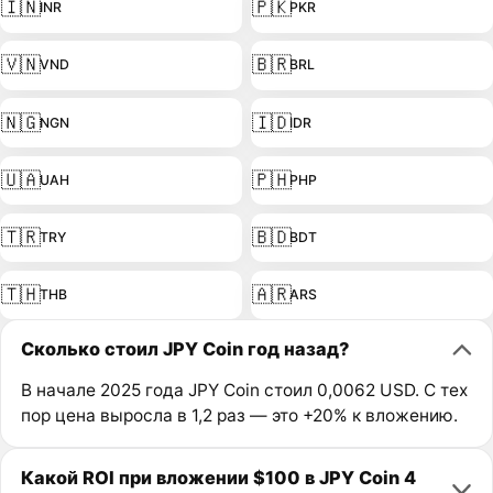
🇮🇳
🇵🇰
INR
PKR
🇻🇳
🇧🇷
VND
BRL
🇳🇬
🇮🇩
NGN
IDR
🇺🇦
🇵🇭
UAH
PHP
🇹🇷
🇧🇩
TRY
BDT
🇹🇭
🇦🇷
THB
ARS
Сколько стоил JPY Coin год назад?
В начале 2025 года JPY Coin стоил 0,0062 USD. С тех
пор цена выросла в 1,2 раз — это +20% к вложению.
Какой ROI при вложении $100 в JPY Coin 4