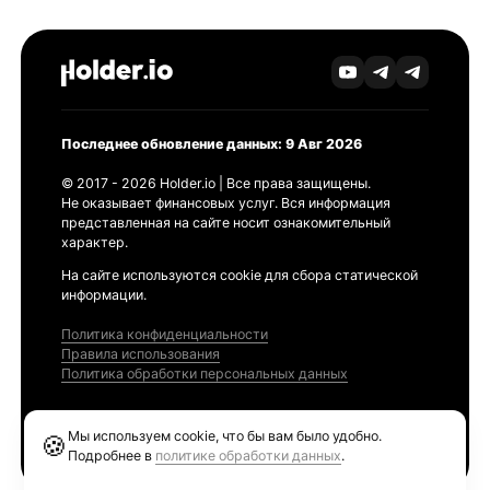
Последнее обновление данных: 9 Авг 2026
© 2017 - 2026 Holder.io | Все права защищены.
Не оказывает финансовых услуг. Вся информация
представленная на сайте носит ознакомительный
характер.
На сайте используются cookie для сбора статической
информации.
Политика конфиденциальности
Правила использования
Политика обработки персональных данных
Продукты
Мы используем cookie, что бы вам было удобно.
🍪
Ethereum GAS Tracker
Подробнее в
политике обработки данных
.