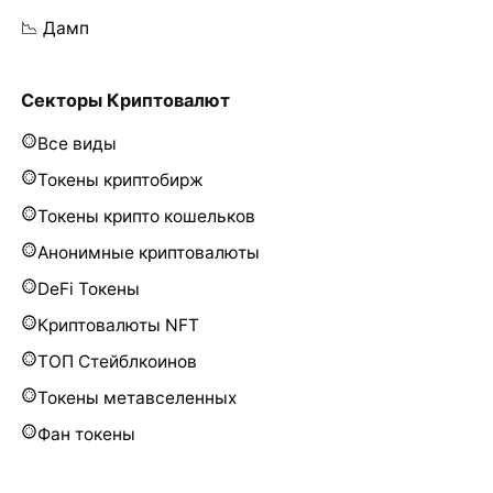
📉 Дамп
Секторы Криптовалют
Все виды
Токены криптобирж
Токены крипто кошельков
Анонимные криптовалюты
DeFi Токены
Криптовалюты NFT
ТОП Стейблкоинов
Токены метавселенных
Фан токены