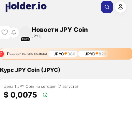
Новости JPY Coin
JPYC
#781
JPYC
386
JPYC
829
Подозрительно похожи
Курс JPY Coin (JPYC)
Цена 1 JPY Coin на сегодня (7 августа)
$ 0,0075