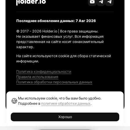
Последнее обновление данных: 7 Авг 2026
© 2017 - 2026 Holder.io | Все права защищены.
Не оказывает финансовых услуг. Вся информация
представленная на сайте носит ознакомительный
характер.
На сайте используются cookie для сбора статической
информации.
Политика конфиденциальности
Правила использования
Политика обработки персональных данных
Продукты
Мы используем cookie, что бы вам было удобно.
🍪
Ethereum GAS Tracker
Подробнее в
политике обработки данных
.
Хорошо