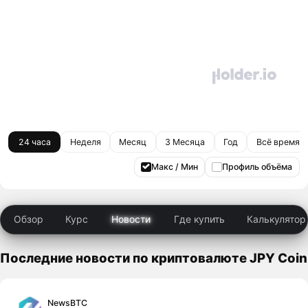
24 часа
Неделя
Месяц
3 Месяца
Год
Всё время
Макс / Мин
Профиль объёма
Обзор
Курс
Новости
Где купить
Калькулятор
Последние новости по криптовалюте JPY Coin
NewsBTC