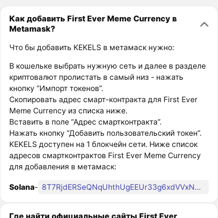
Как добавить First Ever Meme Currency в
Metamask?
Что бы добавить KEKELS в метамаск нужно:
В кошельке выбрать нужную сеть и далее в разделе
криптовалют пролистать в самый низ - нажать
кнопку “Импорт токенов”.
Скопировать адрес смарт-контракта для First Ever
Meme Currency из списка ниже.
Вставить в поле “Адрес смартконтракта”.
Нажать кнопку “Добавить пользовательский токен”.
KEKELS доступен на 1 блокчейн сети. Ниже список
адресов смартконтрактов First Ever Meme Currency
для добавления в метамаск:
Solana
-
8T7RjdERSeQNqUhthUgEEUr33g6xdVVxND5YmgjSpump
Где найти официальные сайты First Ever