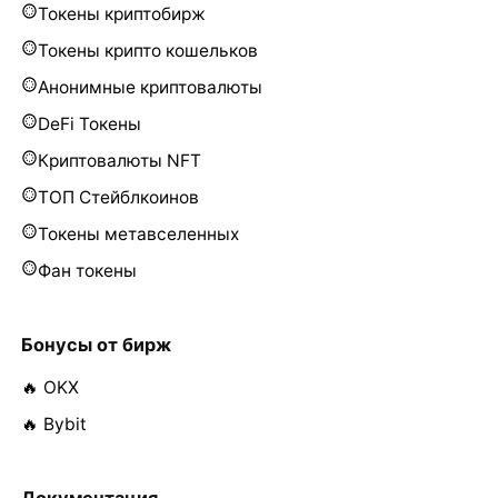
Токены криптобирж
Токены крипто кошельков
Анонимные криптовалюты
DeFi Токены
Криптовалюты NFT
ТОП Стейблкоинов
Токены метавселенных
Фан токены
Бонусы от бирж
🔥 OKX
🔥 Bybit
Документация