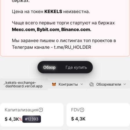
биржах.
Цена на токен
KEKELS
неизвестна.
Чаще всего первые торги стартуют на биржах
Mexc.com
,
Bybit.com
,
Binance.com
.
Мы заранее пишем о листингах топ проектов в
Телеграм канале -
t.me/RU_HOLDER
Обзор
Где купить
kekels-exchange-
Контракты
Обозреватели
dashboard.vercel.app
Капитализация
FDV
$ 4,3K
$ 4,3K
%
#12393