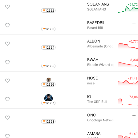
SOLANIANS
+51,7
SOLANIANS
12352
BASEDBILL
―
Based Bill
12353
ALBON
-0,77
Albemarle (Ondo Tokenized)
12354
BWAH
-8,33
Bitcoin Wizard Apple Hurler
12355
NOSE
-21,4
nose
12356
IQ
-73,9
The XRP Bull
12357
ONC
―
Oncology Network
12358
AMARA
-61,4