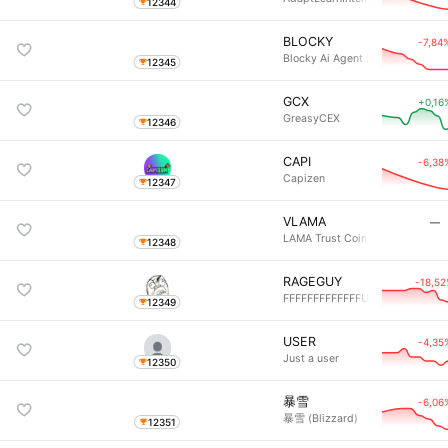
12344
BLOCKY
-7,84
Blocky Ai Agent [OLD]
12345
GCX
+0,16
GreasyCEX
12346
CAPI
-6,38
Capizen
12347
VLAMA
―
LAMA Trust Coin V2
12348
RAGEGUY
-18,5
FFFFFFFFFFFFFUUUUUUUUUU
12349
USER
-4,35
Just a user
12350
暴雪
-6,06
暴雪 (Blizzard)
12351