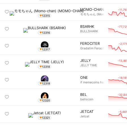
MOMO-CHAN
-11,7
モモちゃん (Momo-chan)
12315
BSARHK
-77,7
BULLSHARK
12316
FEROCITER
-2,17
Gradatim Ferociter
12317
JELLY
-13,4
JELLY TIME
12318
ONE
-18,18
if memecoins have a million fans
12319
BEL
-32,8
bellscoin
12320
JETCAT
-5,66
Jetcat
12321