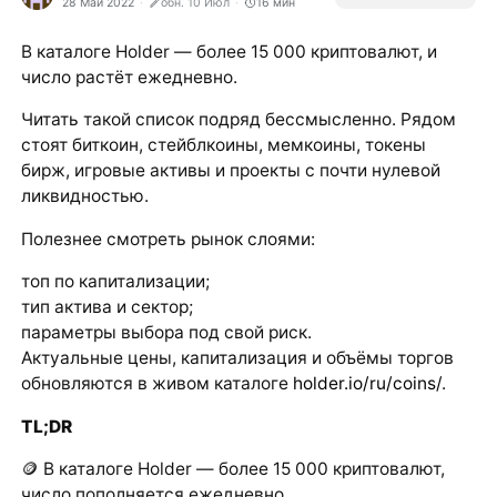
28 Май 2022
обн. 10 Июл
16
мин
В каталоге Holder — более 15 000 криптовалют, и
число растёт ежедневно.
Читать такой список подряд бессмысленно. Рядом
стоят биткоин, стейблкоины, мемкоины, токены
бирж, игровые активы и проекты с почти нулевой
ликвидностью.
Полезнее смотреть рынок слоями:
топ по капитализации;
тип актива и сектор;
параметры выбора под свой риск.
Актуальные цены, капитализация и объёмы торгов
обновляются в живом каталоге
holder.io/ru/coins/
.
TL;DR
🪙 В каталоге Holder — более 15 000 криптовалют,
число пополняется ежедневно.