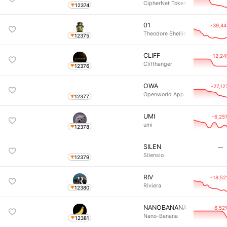
CipherNet Token
12374
01
-39,4
Theodore Shellington
12375
CLIFF
-12,2
Cliffhanger
12376
OWA
-27,12
Openworld App
12377
UMI
-6,25
umi
12378
SILEN
―
Silensio
12379
RIV
-18,5
Riviera
12380
NANOBANANA
-6,52
Nano-Banana
12381