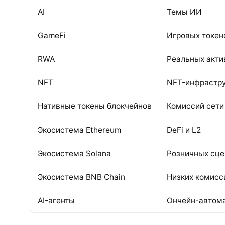
AI
Темы ИИ
GameFi
Игровых токен
RWA
Реальных акти
NFT
NFT-инфрастр
Нативные токены блокчейнов
Комиссий сети
Экосистема Ethereum
DeFi и L2
Экосистема Solana
Розничных сце
Экосистема BNB Chain
Низких комисс
AI-агенты
Ончейн-автом