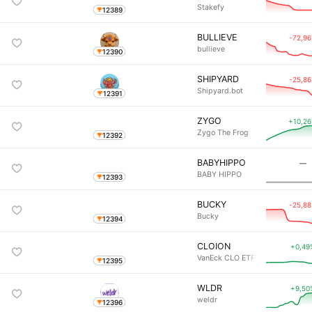
Stakefy
12389
BULLIEVE
-72,9
bullieve
12390
SHIPYARD
-25,8
Shipyard.bot
12391
ZYGO
+10,2
Zygo The Frog
12392
BABYHIPPO
―
BABY HIPPO
12393
BUCKY
-25,8
Bucky
12394
CLOION
+0,49
VanEck CLO ETF (Ondo Tokenize
12395
WLDR
+9,50
weldr
12396