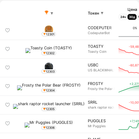
Цена
Токен
24ч
30д
CODEPUTER
0%
CodeputerBot
12301
TOASTY
-59,4
Toasty Coin
12302
USBC
-60,8
US BLACKWHALE COIN
12303
FROSTY
+2,27
Frosty the Polar Bear
12304
SRRL
-10,0
shark raptor rocket launcher
12305
PUGGLES
+7,14
Mr Puggles
12306