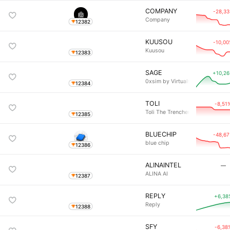
COMPANY
-28,3
Company
12382
KUUSOU
-10,0
Kuusou
12383
SAGE
+10,2
0xsim by Virtuals
12384
TOLI
-8,51
Toli The Trencher
12385
BLUECHIP
-48,6
blue chip
12386
ALINAINTEL
―
ALINA AI
12387
REPLY
+6,38
Reply
12388
SFY
-6,38