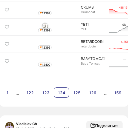
CRUMB
-88,1
Crumbcat
12397
YETI
0%
YETI
12398
RETARDCOIN
-4,35
retardcoin
12399
BABYTOMCAT
―
Baby Tomcat
12400
1
122
123
124
125
126
159
…
…
Vladislav Ch
Поделиться