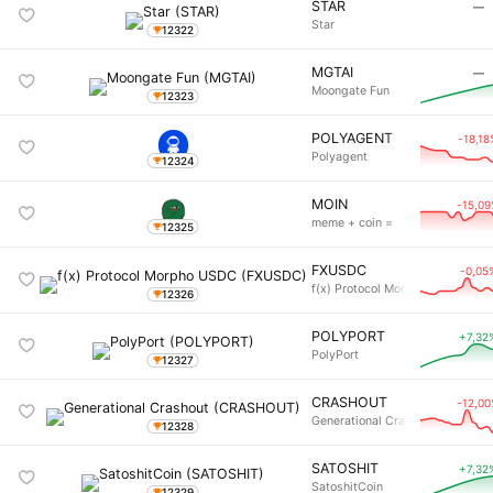
STAR
―
Star
12322
MGTAI
―
Moongate Fun
12323
POLYAGENT
-18,18
Polyagent
12324
MOIN
-15,0
meme + coin =
12325
FXUSDC
-0,05
f(x) Protocol Morpho USDC
12326
POLYPORT
+7,32
PolyPort
12327
CRASHOUT
-12,0
Generational Crashout
12328
SATOSHIT
+7,32
SatoshitCoin
12329