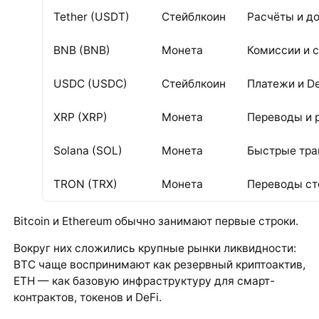
Tether (USDT)
Стейблкоин
Расчёты и д
BNB (BNB)
Монета
Комиссии и 
USDC (USDC)
Стейблкоин
Платежи и De
XRP (XRP)
Монета
Переводы и 
Solana (SOL)
Монета
Быстрые тран
TRON (TRX)
Монета
Переводы ст
Bitcoin и Ethereum обычно занимают первые строки.
Вокруг них сложились крупные рынки ликвидности:
BTC чаще воспринимают как резервный криптоактив,
ETH — как базовую инфраструктуру для смарт-
контрактов, токенов и DeFi.