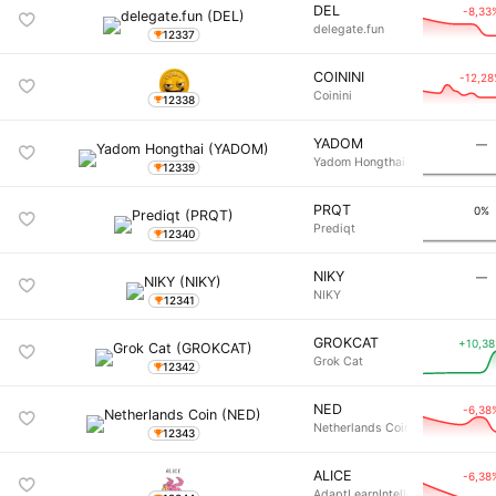
DEL
-8,33
delegate.fun
12337
COININI
-12,2
Coinini
12338
YADOM
―
Yadom Hongthai
12339
PRQT
0%
Prediqt
12340
NIKY
―
NIKY
12341
GROKCAT
+10,3
Grok Cat
12342
NED
-6,38
Netherlands Coin
12343
ALICE
-6,38
AdaptLearnIntellectCompanyEn