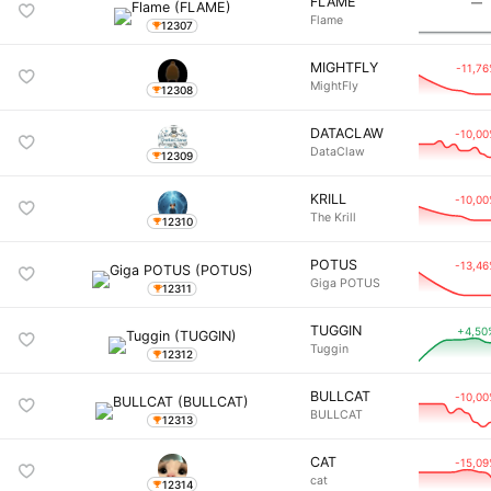
FLAME
―
Flame
12307
MIGHTFLY
-11,7
MightFly
12308
DATACLAW
-10,0
DataClaw
12309
KRILL
-10,0
The Krill
12310
POTUS
-13,4
Giga POTUS
12311
TUGGIN
+4,50
Tuggin
12312
BULLCAT
-10,0
BULLCAT
12313
CAT
-15,0
cat
12314