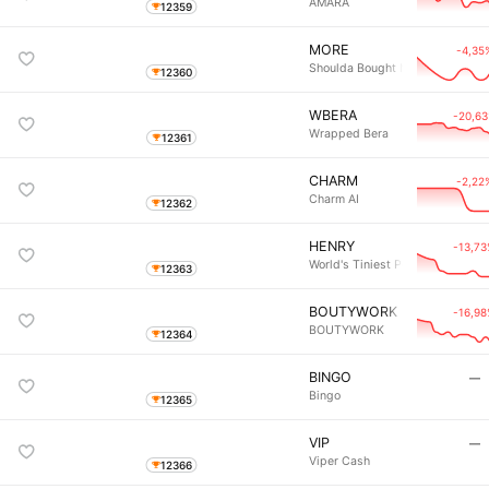
AMARA
12359
MORE
-4,35
Shoulda Bought More
12360
WBERA
-20,6
Wrapped Bera
12361
CHARM
-2,22
Charm AI
12362
HENRY
-13,7
World's Tiniest Penguin
12363
BOUTYWORK
-16,9
BOUTYWORK
12364
BINGO
―
Bingo
12365
VIP
―
Viper Cash
12366