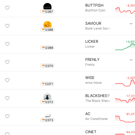
BUTTFISH
-4,35
Buttfish Coin
12367
SAVIOUR
―
Bonk Level Saviour
12368
LICKER
+4,65
Licker
12369
FRENLY
―
Frenly
12370
WISE
-2,00
wise move
12371
BLACKSHEEP
-17,31
The Black Sheep
12372
AC
-81,4
Air Conditioner
12373
CINET
-84,5