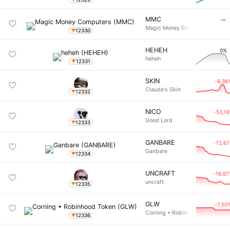
MMC
―
Magic Money Computers
12330
HEHEH
0%
heheh
12331
SKIN
-6,38
Claude's Skin
12332
NICO
-53,1
Good Lord
12333
GANBARE
-72,6
Ganbare
12334
UNCRAFT
-16,6
uncraft
12335
GLW
-7,50
Corning • Robinhood Token
12336