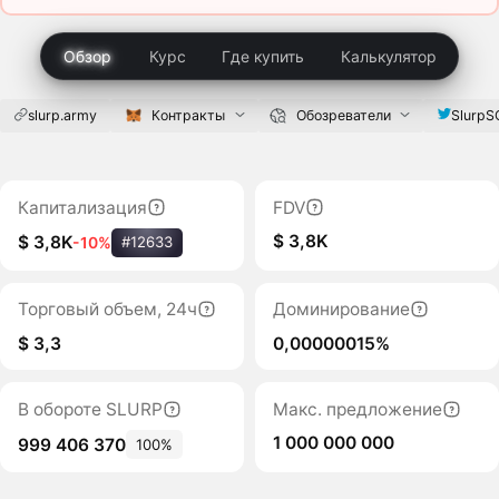
Обзор
Курс
Где купить
Калькулятор
slurp.army
Контракты
Обозреватели
Slurp
Капитализация
FDV
$ 3,8K
$ 3,8K
-10%
#12633
Торговый объем, 24ч
Доминирование
$ 3,3
0,00000015%
В обороте SLURP
Макс. предложение
1 000 000 000
999 406 370
100%