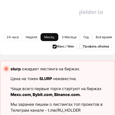
24 часа
Неделя
Месяц
3 Месяца
Год
Всё время
Макс / Мин
Профиль объёма
slurp
ожидает листинга на биржах.
Цена на токен
SLURP
неизвестна.
Чаще всего первые торги стартуют на биржах
Mexc.com
,
Bybit.com
,
Binance.com
.
Мы заранее пишем о листингах топ проектов в
Телеграм канале -
t.me/RU_HOLDER