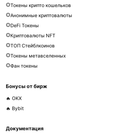
Токены крипто кошельков
Анонимные криптовалюты
DeFi Токены
Криптовалюты NFT
ТОП Стейблкоинов
Токены метавселенных
Фан токены
Бонусы от бирж
🔥 OKX
🔥 Bybit
Документация