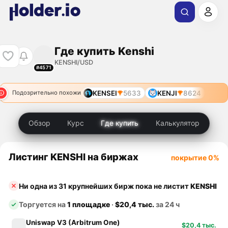
Где купить Kenshi
KENSHI/USD
#4571
KENSEI
5633
KENJI
8624
Подозрительно похожи
Обзор
Курс
Где купить
Калькулятор
Листинг KENSHI на биржах
покрытие 0%
Ни одна из 31 крупнейших бирж пока не листит
KENSHI
Торгуется на
1 площадке
·
$20,4 тыс.
за 24 ч
Uniswap V3 (Arbitrum One)
$20,4 тыс.