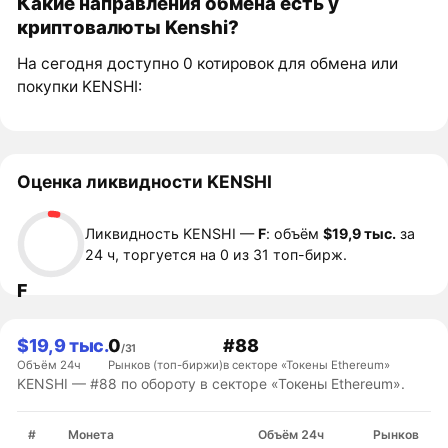
Какие направления обмена есть у
криптовалюты Kenshi?
На сегодня доступно 0 котировок для обмена или
покупки KENSHI:
Оценка ликвидности KENSHI
Ликвидность KENSHI —
F
: объём
$19,9 тыс.
за
24 ч, торгуется на 0 из 31 топ-бирж.
F
$19,9 тыс.
0
#88
/31
Объём 24ч
Рынков (топ-биржи)
в секторе «Токены Ethereum»
KENSHI — #88 по обороту в секторе «Токены Ethereum».
#
Монета
Объём 24ч
Рынков