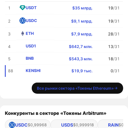
USDT
1
$35 млрд.
19
/31
USDC
2
$9,1 млрд.
19
/31
ETH
3
$7,9 млрд.
28
/31
USD1
4
$642,7 млн.
13
/31
BNB
5
$543,3 млн.
18
/31
KENSHI
88
$19,9 тыс.
0
/31
Все рынки сектора «Токены Ethereum»
Конкуренты в секторе «Токены Arbitrum»
USDC
USDS
RAIN
$0,99968
$0,999918
$0,0