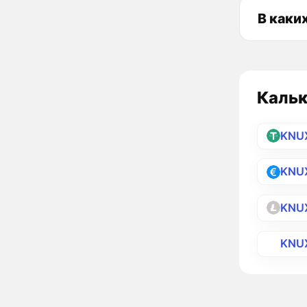
В каки
Кальк
KNU
KNU
KNU
KNU