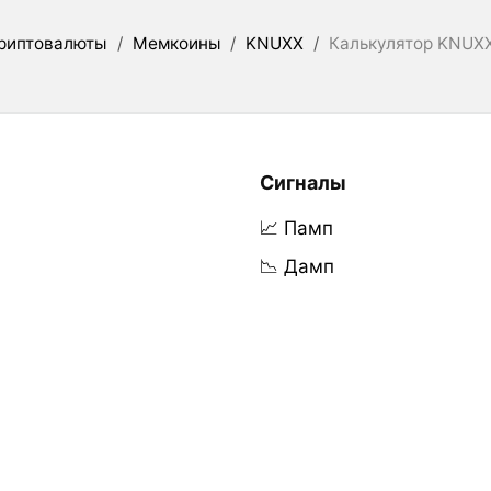
риптовалюты
/
Мемкоины
/
KNUXX
/
Калькулятор KNUXX
Сигналы
📈 Памп
📉 Дамп