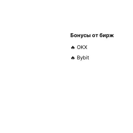
Бонусы от бирж
🔥 OKX
🔥 Bybit