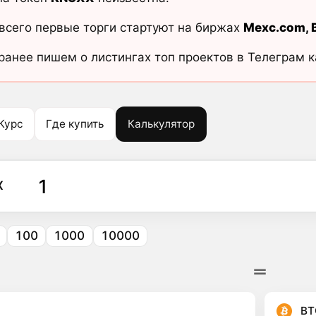
всего первые торги стартуют на биржах
Mexc.com
,
ранее пишем о листингах топ проектов в Телеграм 
Курс
Где купить
Калькулятор
X
100
1000
10000
BT