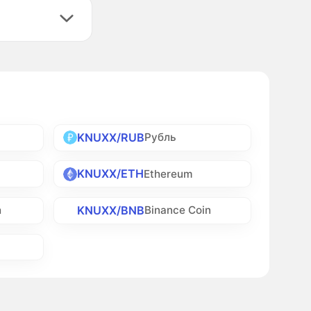
KNUXX/RUB
Рубль
KNUXX/ETH
Ethereum
KNUXX/BNB
h
Binance Coin