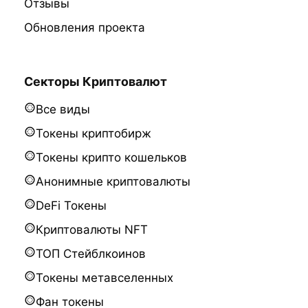
Отзывы
Обновления проекта
Секторы Криптовалют
Все виды
Токены криптобирж
Токены крипто кошельков
Анонимные криптовалюты
DeFi Токены
Криптовалюты NFT
ТОП Стейблкоинов
Токены метавселенных
Фан токены