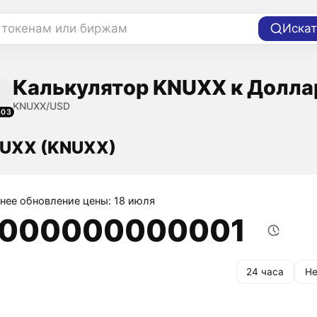
 токенам или биржам
Искат
Калькулятор KNUXX к Долла
KNUXX/USD
603
NUXX (KNUXX)
нее обновление цены: 18 июля
,000000000001
24 часа
Не