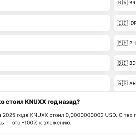
🇧🇷
BR
🇮🇩
ID
🇵🇭
PH
🇧🇩
BD
🇦🇷
AR
о стоил KNUXX год назад?
е 2025 года KNUXX стоил 0,0000000002 USD. С тех 
сь — это -100% к вложению.