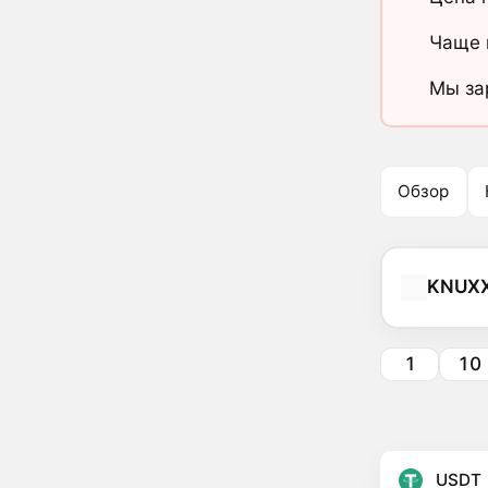
Чаще 
Мы за
Обзор
KNUX
1
10
USDT