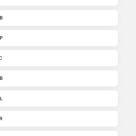
B
P
C
B
L
R