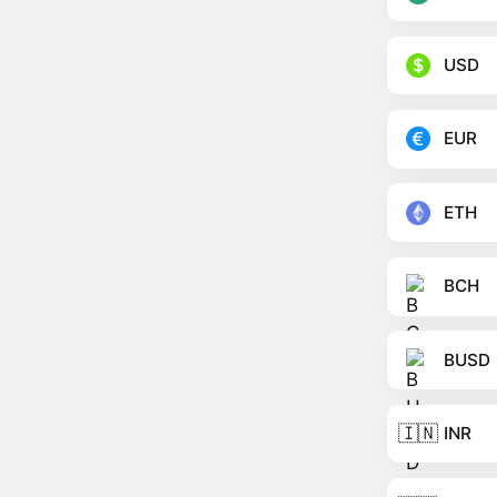
USD
EUR
ETH
BCH
BUSD
🇮🇳
INR