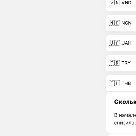
🇻🇳
VND
🇳🇬
NGN
🇺🇦
UAH
🇹🇷
TRY
🇹🇭
THB
Скольк
В начал
снизила