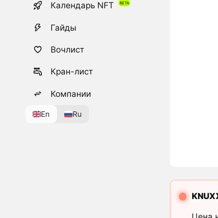
Календарь NFT
Гайды
Вочлист
Кран-лист
Компании
En
Ru
KNUX
Цена 