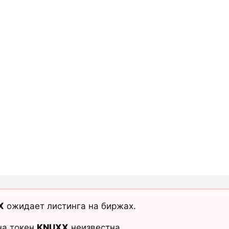
X
ожидает листинга на биржах.
на токен
KNUXX
неизвестна.