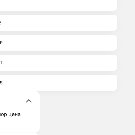
L
R
P
T
S
пор цена