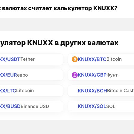
х валютах считает калькулятор KNUXX?
улятор KNUXX в других валютах
XX/USDT
KNUXX/BTC
Tether
Bitcoin
XX/EUR
KNUXX/GBP
евро
Фунт
XX/LTC
KNUXX/BCH
Litecoin
Bitcoin Cas
XX/BUSD
KNUXX/SOL
Binance USD
SOL