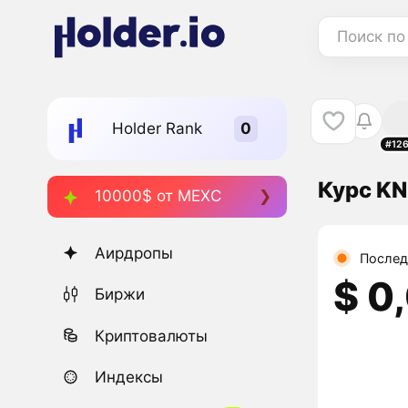
Поиск по
Holder Rank
#12
Курс K
10000$ от MEXC
Аирдропы
Послед
$ 0
Биржи
Криптовалюты
Индексы