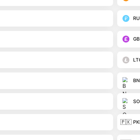
RU
GB
LT
BN
SO
🇵🇰
PK