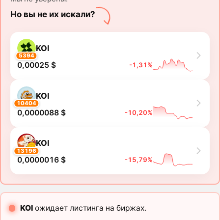
Но вы не их искали?
KOI
5394
0,00025 $
-1,31%
KOI
10404
0,0000088 $
-10,20%
KOI
13196
0,0000016 $
-15,79%
KOI
ожидает листинга на биржах.