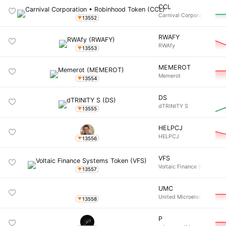
CCL
Carnival Corporation
13552
RWAFY
RWAfy
13553
MEMEROT
Memerot
13554
DS
dTRINITY S
13555
HELPCJ
HELPCJ
13556
VFS
Voltaic Finance Syst
13557
UMC
United Microelectron
13558
P