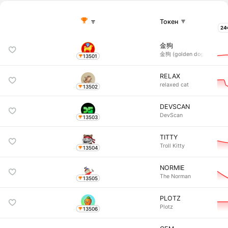
Токен
金狗
金狗 (golden dog)
13501
RELAX
relaxed cat
13502
DEVSCAN
DevScan
13503
TITTY
Troll Kitty
13504
NORMIE
The Norman
13505
PLOTZ
Plotz
13506