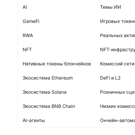
AI
Темы ИИ
GameFi
Игровых токен
RWA
Реальных акти
NFT
NFT-инфрастр
Нативные токены блокчейнов
Комиссий сети
Экосистема Ethereum
DeFi и L2
Экосистема Solana
Розничных сце
Экосистема BNB Chain
Низких комисс
AI-агенты
Ончейн-автом