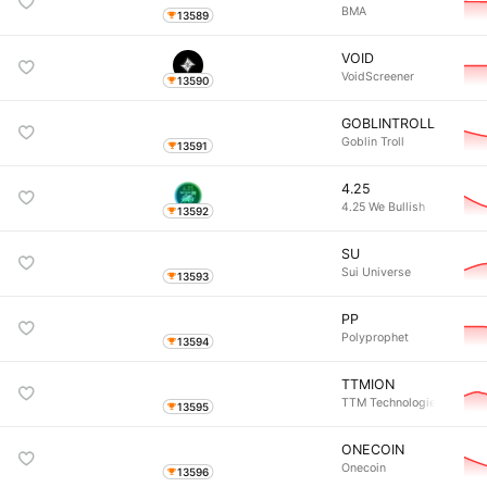
BMA
13589
VOID
VoidScreener
13590
GOBLINTROLL
Goblin Troll
13591
4.25
4.25 We Bullish
13592
SU
Sui Universe
13593
PP
Polyprophet
13594
TTMION
TTM Technologies (O
13595
ONECOIN
Onecoin
13596