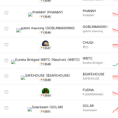
13544
PHANNY
PHANNY
13545
GOBLINMAXXING
goblin maxxing
13546
CHUQI
初七
13547
WBTC
Eureka Bridged WBTC
13548
$SAFEHOUSE
SAFEHOUSE
13549
FUDNA
FUDERNAKAMOTO
13550
SOLAR
Solarbeam
13551