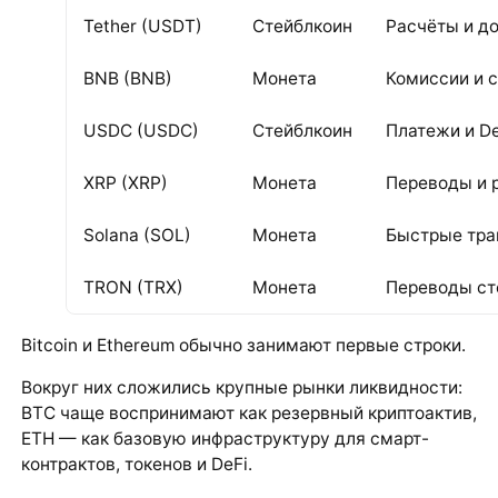
Tether (USDT)
Стейблкоин
Расчёты и д
BNB (BNB)
Монета
Комиссии и 
USDC (USDC)
Стейблкоин
Платежи и De
XRP (XRP)
Монета
Переводы и 
Solana (SOL)
Монета
Быстрые тран
TRON (TRX)
Монета
Переводы ст
Bitcoin и Ethereum обычно занимают первые строки.
Вокруг них сложились крупные рынки ликвидности:
BTC чаще воспринимают как резервный криптоактив,
ETH — как базовую инфраструктуру для смарт-
контрактов, токенов и DeFi.