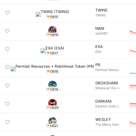
TWINS
TWINS
13515
NANI
naniXBT
13516
EXA
EXA
13517
PR
Permian Resources •
13518
GROKSHARK
Whatever this is
13519
DARKANI
DarkAni Grok Compan
13520
WESLEY
The Messi Goat
13521