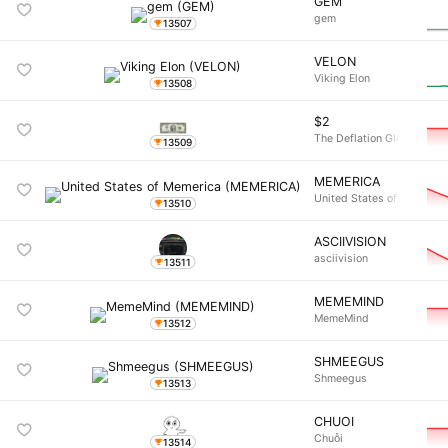
GEM
gem
13507
VELON
Viking Elon
13508
$2
The Deflation Glitch
13509
MEMERICA
United States of Mem
13510
ASCIIVISION
asciivision
13511
MEMEMIND
MemeMind
13512
SHMEEGUS
Shmeegus
13513
CHUOI
Chuỗi
13514