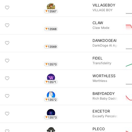
VILLAGEBOY
VILLAGE BOY
13567
CLAW
Claw Mode
13568
DANKDOGEAI
DankDoge AI Agent
13569
FIDEL
Transfidelity
13570
WORTHLESS
Worthless
13571
BABYDADDY
Rich Baby Daddy
13572
EXCETOR
Exceefy Percolator CL
13573
PLECO