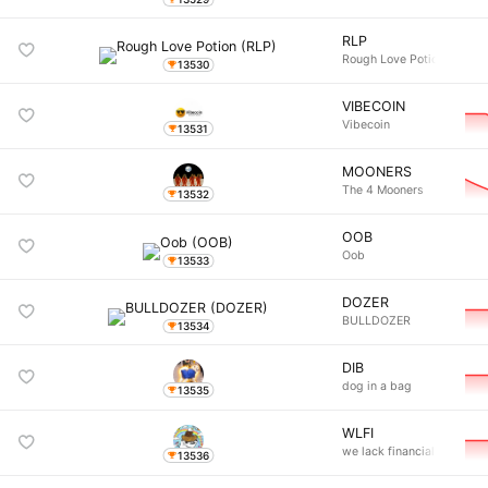
RLP
Rough Love Potion
13530
VIBECOIN
Vibecoin
13531
MOONERS
The 4 Mooners
13532
OOB
Oob
13533
DOZER
BULLDOZER
13534
DIB
dog in a bag
13535
WLFI
we lack financial inte
13536