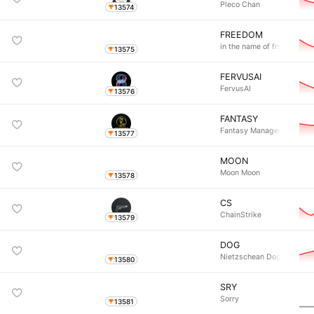
Pleco Chan
13574
FREEDOM
in the name of freedo
13575
FERVUSAI
FervusAI
13576
FANTASY
Fantasy Manager
13577
MOON
Moon Moon
13578
CS
ChainStrike
13579
DOG
Nietzschean Dog
13580
SRY
Sorry
13581