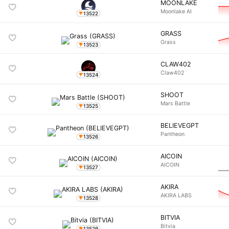
MOONLAKE
Moonlake AI
13522
GRASS
Grass
13523
CLAW402
Claw402
13524
SHOOT
Mars Battle
13525
BELIEVEGPT
Pantheon
13526
AICOIN
AICOIN
13527
AKIRA
AKIRA LABS
13528
BITVIA
Bitvia
13529