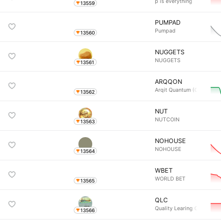
p is everything
13559
PUMPAD
Pumpad
13560
NUGGETS
NUGGETS
13561
ARQQON
Arqit Quantum (Ondo 
13562
NUT
NUTCOIN
13563
NOHOUSE
NOHOUSE
13564
WBET
WORLD BET
13565
QLC
Quality Learing Cente
13566