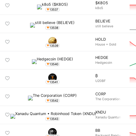
$K8O5
k8o5
13537
BELIEVE
still believe
13538
HOLD
House + Gold
13539
HEDGE
Hedgecoin
13540
₿
U20BF
13541
CORP
The Corporation
13542
XNDU
Xanadu Quantum • Ro
13543
BB
Backyard Bandwidth