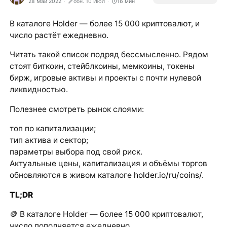
28 Май 2022
обн. 10 Июл
16
мин
В каталоге Holder — более 15 000 криптовалют, и
число растёт ежедневно.
Читать такой список подряд бессмысленно. Рядом
стоят биткоин, стейблкоины, мемкоины, токены
бирж, игровые активы и проекты с почти нулевой
ликвидностью.
Полезнее смотреть рынок слоями:
топ по капитализации;
тип актива и сектор;
параметры выбора под свой риск.
Актуальные цены, капитализация и объёмы торгов
обновляются в живом каталоге
holder.io/ru/coins/
.
TL;DR
🪙 В каталоге Holder — более 15 000 криптовалют,
число пополняется ежедневно.