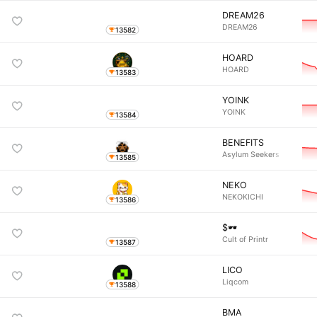
DREAM26
DREAM26
13582
HOARD
HOARD
13583
YOINK
YOINK
13584
BENEFITS
Asylum Seekers
13585
NEKO
NEKOKICHI
13586
$🕶️
Cult of Printr
13587
LICO
Liqcom
13588
BMA