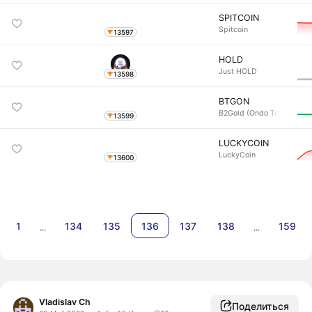
SPITCOIN
Spitcoin
13597
HOLD
Just HOLD
13598
BTGON
B2Gold (Ondo Tokeni
13599
LUCKYCOIN
LuckyCoin
13600
1
134
135
136
137
138
159
…
…
Vladislav Ch
Поделиться