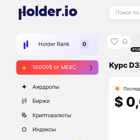
Поиск по
Holder Rank
#12
Курс D3
10000$ от MEXC
Аирдропы
Послед
$ 0
Биржи
Криптовалюты
Индексы