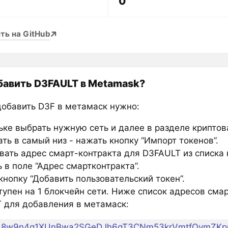
0
ть на GitHub
бавить D3FAULT в Metamask?
добавить D3F в метамаск нужно:
ьке выбрать нужную сеть и далее в разделе крипто
ть в самый низ - нажать кнопку “Импорт токенов”.
вать адрес смарт-контракта для D3FAULT из списка 
 в поле “Адрес смартконтракта”.
нопку “Добавить пользовательский токен”.
тупен на 1 блокчейн сети. Ниже список адресов сма
 для добавления в метамаск:
8w9n4g1XUnBwa2SGeDJh6gT3CNm53krVmtfQvmZK