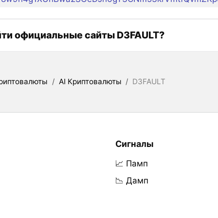
йти официальные сайты D3FAULT?
риптовалюты
/
AI Криптовалюты
/
D3FAULT
Сигналы
📈 Памп
📉 Дамп