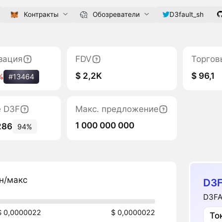
Контракты
Обозреватели
D3fault_sh
зация
FDV
Торгов
$ 2,2K
$ 96,1
%
#13464
е D3F
Макс. предложение
1 000 000 000
286
94%
н/макс
D3F
D3FA
$ 0,0000022
$ 0,0000022
То