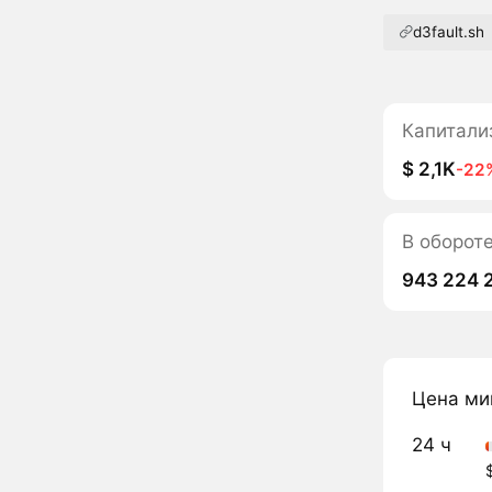
d3fault.sh
Капитали
$ 2,1K
-22
В оборот
943 224 
Цена ми
24 ч