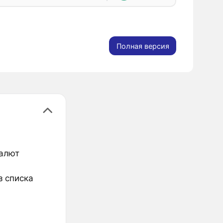
Полная версия
валют
з списка