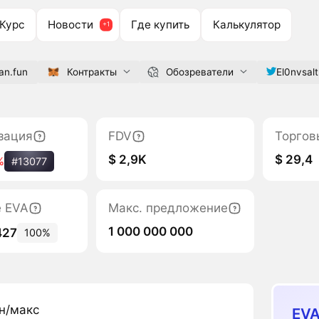
Курс
Новости
Где купить
Калькулятор
an.fun
Контракты
Обозреватели
El0nvsal
зация
FDV
Торгов
$ 2,9K
$ 29,4
%
#13077
е EVA
Макс. предложение
1 000 000 000
427
100%
н/макс
EVA