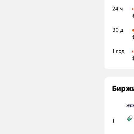
24 ч
30 д
1 год
Биржи
Бир
1