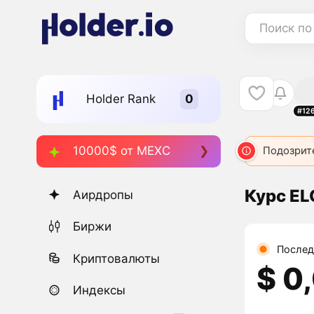
Поиск по
Holder Rank
#12
10000$ от MEXC
Подозрит
Курс EL
Аирдропы
Биржи
Послед
Криптовалюты
$ 0
Индексы