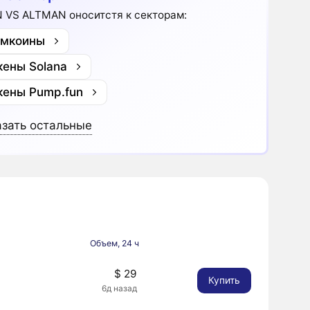
 VS ALTMAN оноситстя к секторам:
мкоины
кены Solana
кены Pump.fun
зать остальные
Объем, 24 ч
$ 29
Купить
6д назад