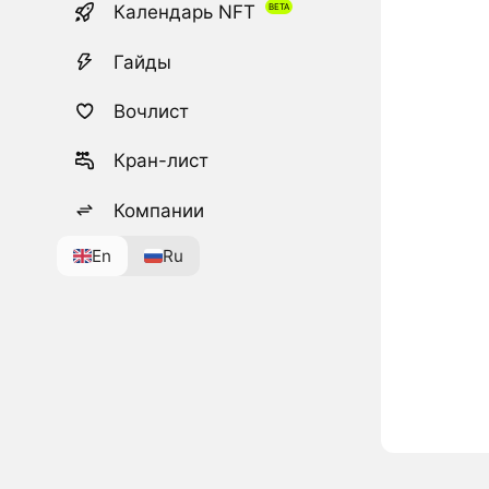
Календарь NFT
Гайды
Вочлист
Кран-лист
Компании
En
Ru