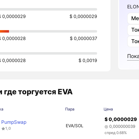
ELON
$ 0,0000029
$ 0,0000029
Ме
То
$ 0,0000028
$ 0,0000037
То
Пока
$ 0,0000028
$ 0,0019
 где торгуется EVA
жа
Пара
Цена
$ 0,0000029
PumpSwap
EVA/SOL
◎ 0,000000039
1,0
спред 0.68%