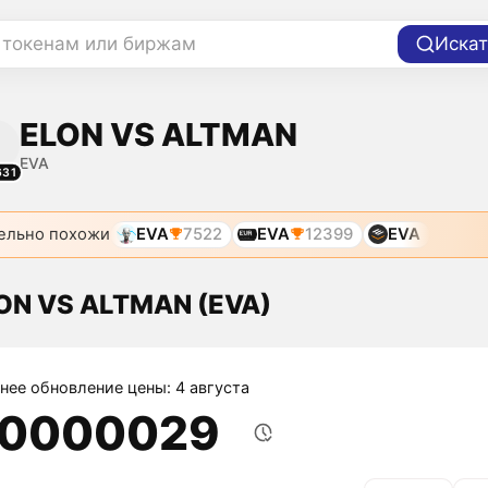
 токенам или биржам
Искат
ELON VS ALTMAN
EVA
631
ельно похожи
EVA
7522
EVA
12399
EVA
ON VS ALTMAN (EVA)
нее обновление цены: 4 августа
,0000029