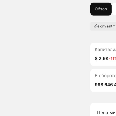
Обзор
elonvsaltm
Капитали
$ 2,9K
-11
В оборот
998 646 
Цена ми