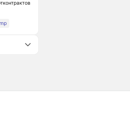
ртконтрактов
ump