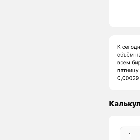
К сегод
объём н
всем би
пятницу
0,00029 
Калькул