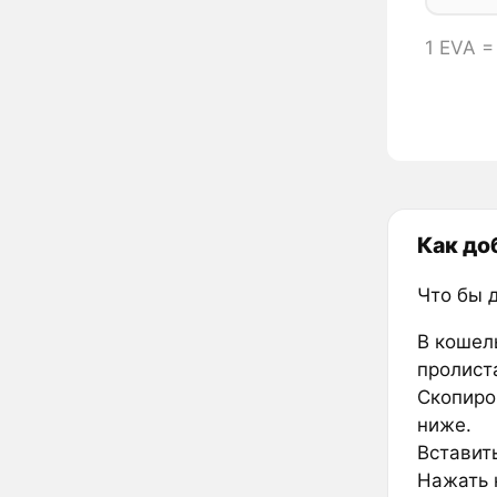
1 EVA 
Как до
Что бы 
В кошел
пролиста
Скопиро
ниже.
Вставить
Нажать к