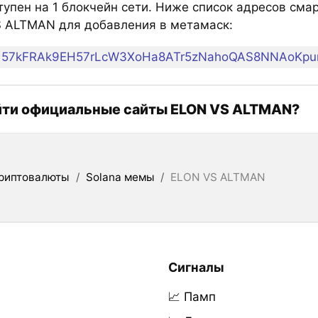
тупен на 1 блокчейн сети. Ниже список адресов сма
 ALTMAN для добавления в метамаск:
57kFRAk9EH57rLcW3XoHa8ATr5zNahoQAS8NNAoKp
йти официальные сайты ELON VS ALTMAN?
риптовалюты
/
Solana мемы
/
ELON VS ALTMAN
Сигналы
📈 Памп