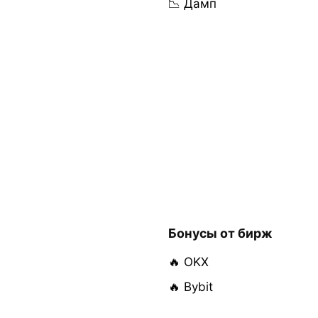
📉 Дамп
Бонусы от бирж
🔥 OKX
🔥 Bybit