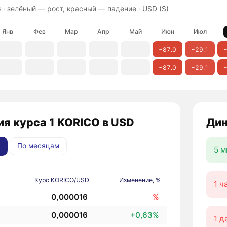
 ·
зелёный — рост, красный — падение
· USD ($)
Янв
Фев
Мар
Апр
Май
Июн
Июл
−87.0
−29.1
−
−87.0
−29.1
−
я курса 1 KORICO в USD
Дин
По месяцам
5 м
Курс KORICO/USD
Изменение, %
1 ч
0,000016
%
0,000016
+0,63%
1 д