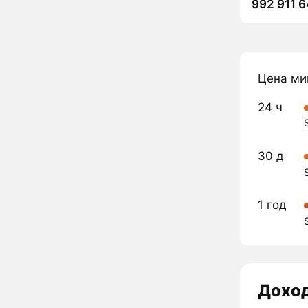
992 911 6
Цена ми
24 ч
30 д
1 год
Дохо