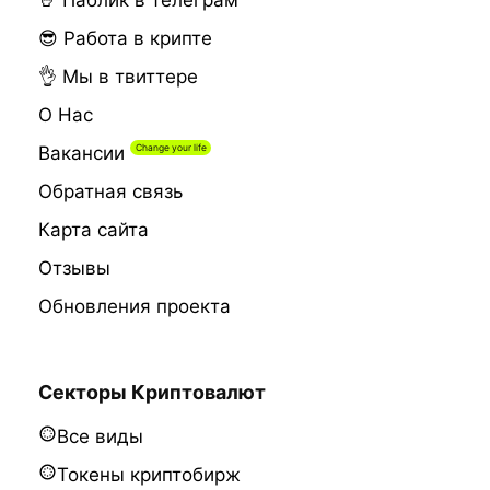
🤘 Паблик в телеграм
😎 Работа в крипте
👌 Мы в твиттере
О Нас
Вакансии
Обратная связь
Карта сайта
Отзывы
Обновления проекта
Секторы Криптовалют
Все виды
Токены криптобирж