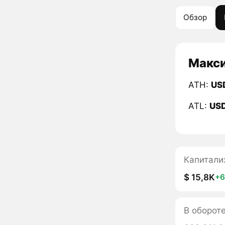
Обзор
Макси
ATH:
US
ATL:
US
Капитали
$ 15,8K
+
В оборот