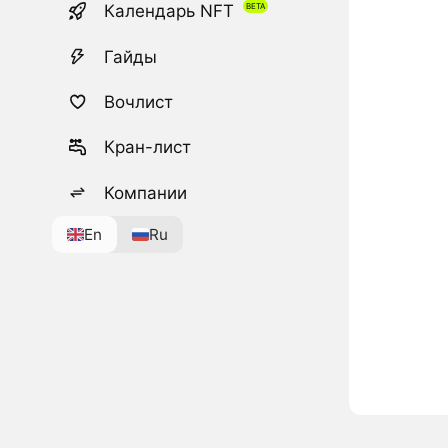
Календарь NFT
Гайды
Вочлист
Кран-лист
Компании
En
Ru