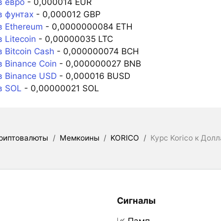
в евро
- 0,000014 EUR
в фунтах
- 0,000012 GBP
в Ethereum
- 0,0000000084 ETH
 Litecoin
- 0,00000035 LTC
 Bitcoin Cash
- 0,000000074 BCH
 Binance Coin
- 0,000000027 BNB
в Binance USD
- 0,000016 BUSD
в SOL
- 0,00000021 SOL
риптовалюты
/
Мемкоины
/
KORICO
/
Курс Korico к Дол
Сигналы