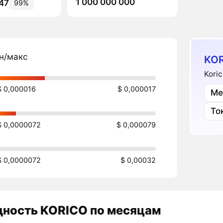
1 000 000 000
47
99%
н/макс
KOR
Kori
$ 0,000016
$ 0,000017
Ме
То
$ 0,0000072
$ 0,000079
$ 0,0000072
$ 0,00032
дность
KORICO
по месяцам