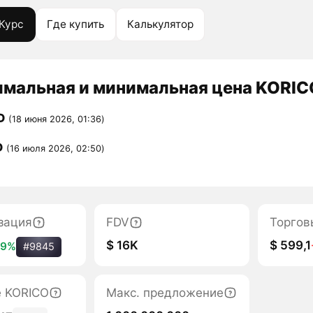
Курс
Где купить
Калькулятор
мальная и минимальная цена KORICO
D
(18 июня 2026, 01:36)
D
(16 июля 2026, 02:50)
зация
FDV
Торгов
$ 16K
$ 599,1
69%
#9845
е KORICO
Макс. предложение