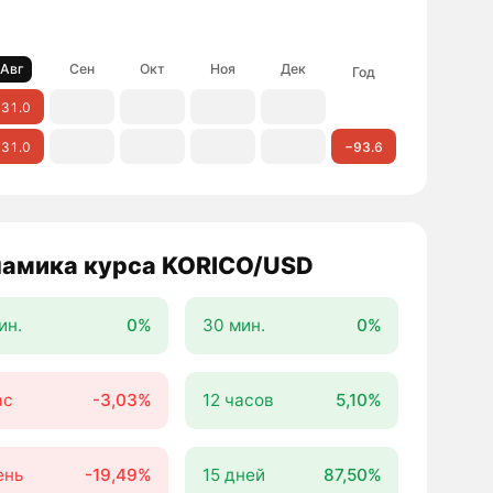
Авг
Сен
Окт
Ноя
Дек
Год
31.0
31.0
−93.6
амика курса KORICO/USD
ин.
0%
30 мин.
0%
ас
-3,03%
12 часов
5,10%
ень
-19,49%
15 дней
87,50%