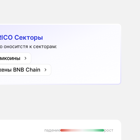
ICO Секторы
co оноситстя к секторам:
мкоины
кены BNB Chain
падение
рост