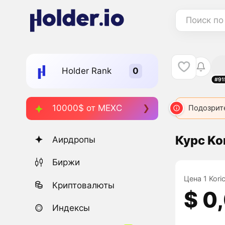
Поиск по
Holder Rank
#91
10000$ от MEXC
Подозрит
Курс Ko
Аирдропы
Биржи
Цена 1 Kori
Криптовалюты
$ 0
Индексы