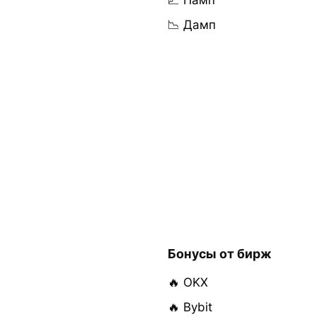
📈 Памп
📉 Дамп
Бонусы от бирж
🔥 OKX
🔥 Bybit