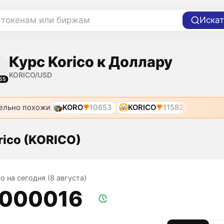
 токенам или биржам
Искат
Курс Korico к Доллару
KORICO/USD
55
ельно похожи
KORO
10653
KORICO
11582
rico (KORICO)
co на сегодня (8 августа)
,000016