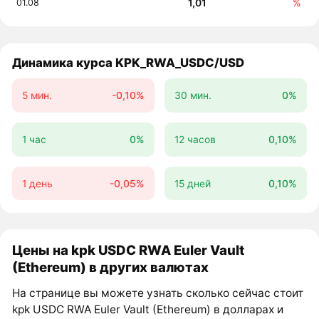
1,01
%
01.08
Динамика курса KPK_RWA_USDC/USD
5 мин.
-0,10%
30 мин.
0%
1 час
0%
12 часов
0,10%
1 день
-0,05%
15 дней
0,10%
Цены на kpk USDC RWA Euler Vault
(Ethereum) в других валютах
На странице вы можете узнать сколько сейчас стоит
kpk USDC RWA Euler Vault (Ethereum) в долларах и