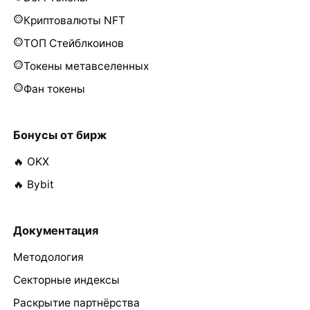
Криптовалюты NFT
ТОП Стейблкоинов
Токены метавселенных
Фан токены
Бонусы от бирж
🔥 OKX
🔥 Bybit
Документация
Методология
Секторные индексы
Раскрытие партнёрства