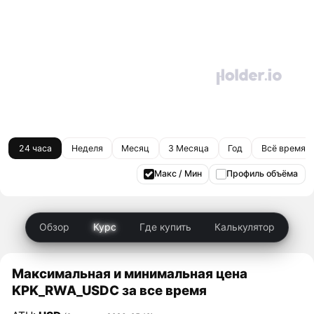
24 часа
Неделя
Месяц
3 Месяца
Год
Всё время
Макс / Мин
Профиль объёма
Обзор
Курс
Где купить
Калькулятор
Максимальная и минимальная цена
KPK_RWA_USDC за все время