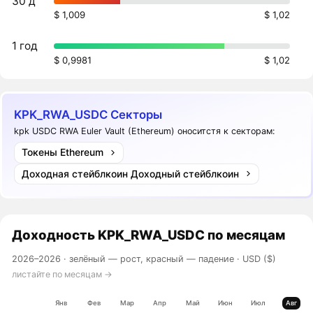
30 д
$ 1,009
$ 1,02
1 год
$ 0,9981
$ 1,02
KPK_RWA_USDC Секторы
kpk USDC RWA Euler Vault (Ethereum) оноситстя к секторам:
Токены Ethereum
Доходная стейблкоин Доходный стейблкоин
Доходность
KPK_RWA_USDC
по месяцам
2026–2026 ·
зелёный — рост, красный — падение
· USD ($)
листайте по месяцам →
Янв
Фев
Мар
Апр
Май
Июн
Июл
Авг