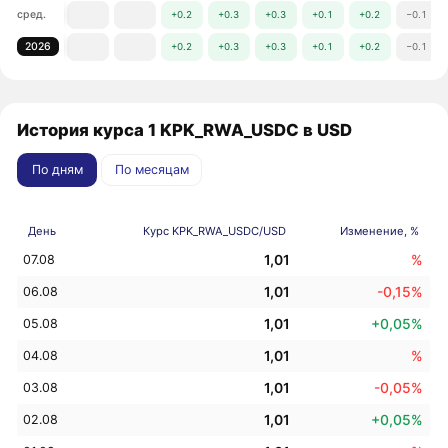
сред.
+0.2
+0.3
+0.3
+0.1
+0.2
−0.1
2026
+0.2
+0.3
+0.3
+0.1
+0.2
−0.1
История курса 1 KPK_RWA_USDC в USD
По дням
По месяцам
День
Курс KPK_RWA_USDC/USD
Изменение, %
1,01
%
07.08
1,01
-0,15%
06.08
1,01
+0,05%
05.08
1,01
%
04.08
1,01
-0,05%
03.08
1,01
+0,05%
02.08