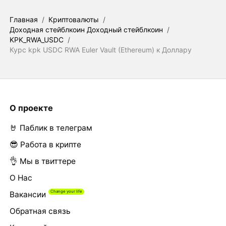
Главная
/
Криптовалюты
/
Доходная стейблкоин Доходный стейблкоин
/
KPK_RWA_USDC
/
Курс kpk USDC RWA Euler Vault (Ethereum) к Доллару
О проекте
🤘 Паблик в телеграм
😎 Работа в крипте
👌 Мы в твиттере
О Нас
Вакансии
Обратная связь