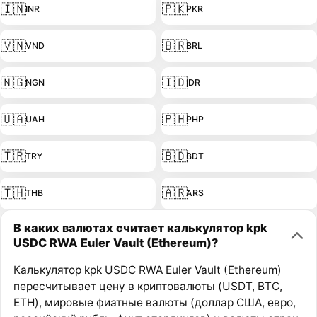
🇮🇳
🇵🇰
INR
PKR
🇻🇳
🇧🇷
VND
BRL
🇳🇬
🇮🇩
NGN
IDR
🇺🇦
🇵🇭
UAH
PHP
🇹🇷
🇧🇩
TRY
BDT
🇹🇭
🇦🇷
THB
ARS
В каких валютах считает калькулятор kpk
USDC RWA Euler Vault (Ethereum)?
Калькулятор kpk USDC RWA Euler Vault (Ethereum)
пересчитывает цену в криптовалюты (USDT, BTC,
ETH), мировые фиатные валюты (доллар США, евро,