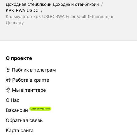
Доходная стейблкоин Доходный стейблкоин
/
KPK_RWA_USDC
/
Калькулятор kpk USDC RWA Euler Vault (Ethereum) к
Доллару
О проекте
🤘 Паблик в телеграм
😎 Работа в крипте
👌 Мы в твиттере
О Нас
Вакансии
Обратная связь
Карта сайта