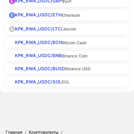
KPK_RWA_USDC/GBP
Фунт
KPK_RWA_USDC/ETH
Ethereum
KPK_RWA_USDC/LTC
Litecoin
KPK_RWA_USDC/BCH
Bitcoin Cash
KPK_RWA_USDC/BNB
Binance Coin
KPK_RWA_USDC/BUSD
Binance USD
KPK_RWA_USDC/SOL
SOL
Главная
/
Криптовалюты
/