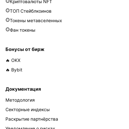
Криптовалюты NFT
ТОП Стейблкоинов
Токены метавселенных
Фан токены
Бонусы от бирж
🔥 OKX
🔥 Bybit
Документация
Методология
Секторные индексы
Раскрытие партнёрства
Уведомление о рисках