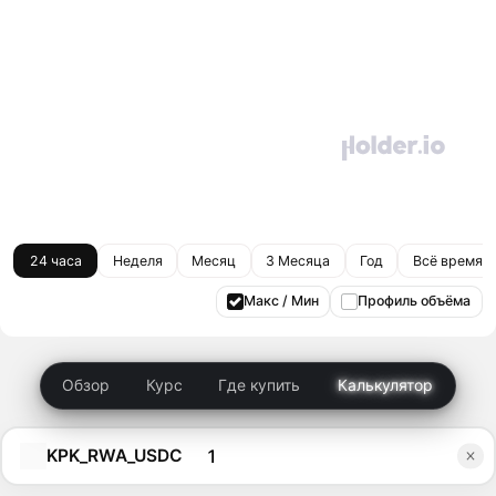
24 часа
Неделя
Месяц
3 Месяца
Год
Всё время
Макс / Мин
Профиль объёма
Обзор
Курс
Где купить
Калькулятор
KPK_RWA_USDC