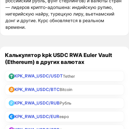
российский рубль, фунт стерлингов) и валюты стран
— лидеров крипто-адопшена: индийскую рупию,
нигерийскую найру, турецкую лиру, вьетнамский
донг и другие. Курс обновляется в реальном
времени.
Калькулятор kpk USDC RWA Euler Vault
(Ethereum) в других валютах
KPK_RWA_USDC/USDT
Tether
KPK_RWA_USDC/BTC
Bitcoin
KPK_RWA_USDC/RUB
Рубль
KPK_RWA_USDC/EUR
евро