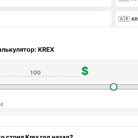
🇦🇷
AR
алькулятор: KREX
$
ed
о стоил Krex год назад?