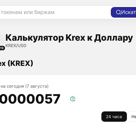
 токенам или биржам
Искат
Калькулятор Krex к Доллару
KREX/USD
19
ex (KREX)
 на сегодня (7 августа)
,0000057
24 часа
Н