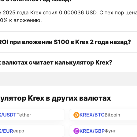
 2025 года Krex стоил 0,000036 USD. С тех пор цен
80% к вложению.
ROI при вложении $100 в Krex 2 года назад?
х валютах считает калькулятор Krex?
улятор Krex в других валютах
X/USDT
KREX/BTC
Tether
Bitcoin
X/EUR
KREX/GBP
евро
Фунт