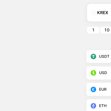
KREX
1
10
USDT
USD
EUR
ETH