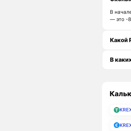
В начале
— это -
Какой 
В каки
Кальк
KRE
KRE