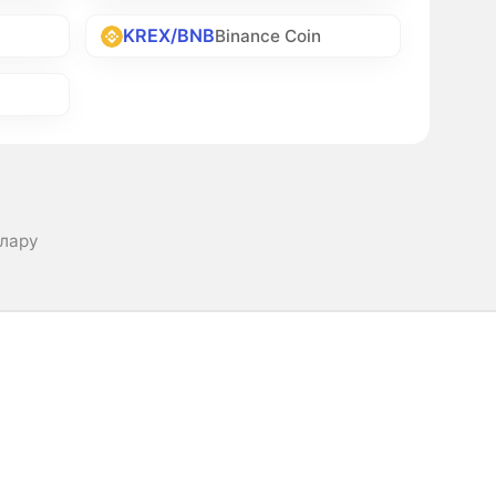
KREX/BNB
Binance Coin
ллару