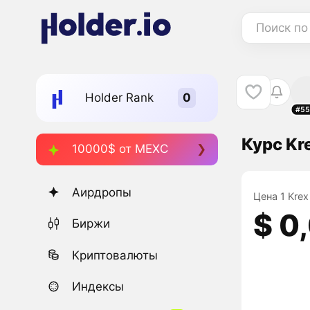
Поиск по
Holder Rank
#55
Курс Kr
10000$ от MEXC
Аирдропы
Цена 1 Krex
$ 0
Биржи
Криптовалюты
Индексы