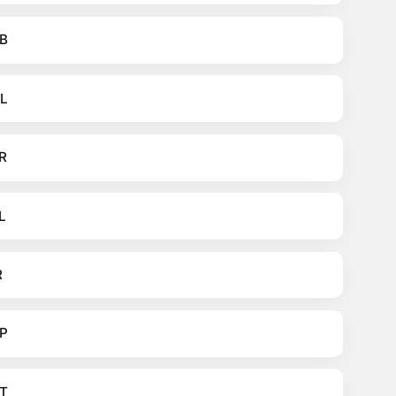
B
L
R
L
R
P
T