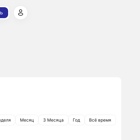
ь
еделя
Месяц
3 Месяца
Год
Всё время