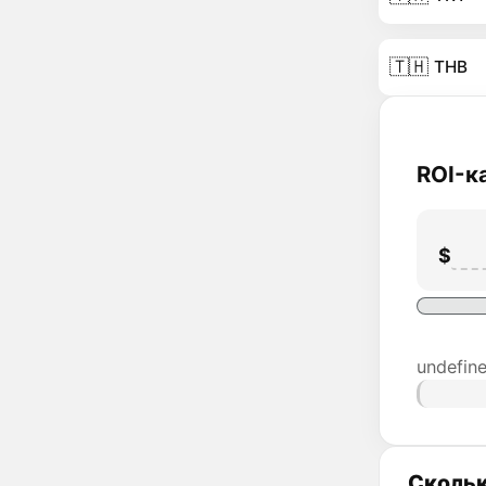
🇹🇭
THB
ROI-к
$
undefin
Скольк