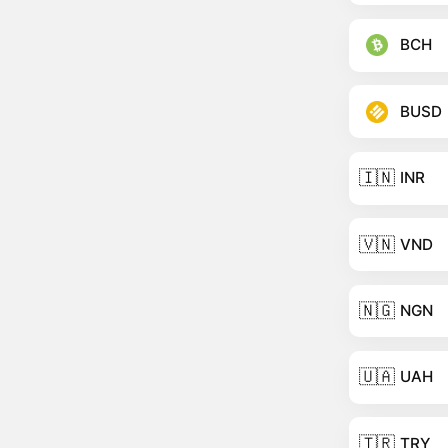
BCH
BUSD
🇮🇳
INR
🇻🇳
VND
🇳🇬
NGN
🇺🇦
UAH
🇹🇷
TRY