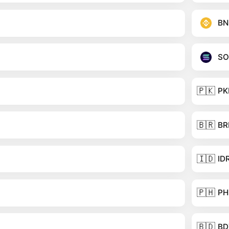
BN
SO
🇵🇰
PK
🇧🇷
BR
🇮🇩
ID
🇵🇭
PH
🇧🇩
BD