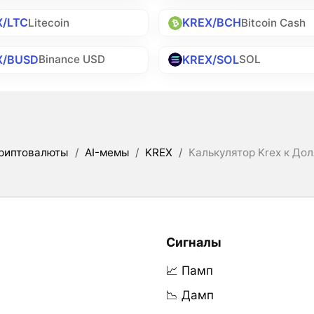
X/LTC
KREX/BCH
Litecoin
Bitcoin Cash
X/BUSD
KREX/SOL
Binance USD
SOL
риптовалюты
/
AI-мемы
/
KREX
/
Калькулятор Krex к До
Сигналы
📈 Памп
📉 Дамп