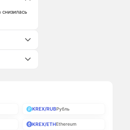
а снизилась
KREX/RUB
Рубль
KREX/ETH
Ethereum