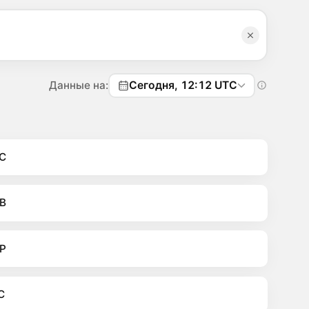
Данные на:
Сегодня, 12:12 UTC
C
B
P
C