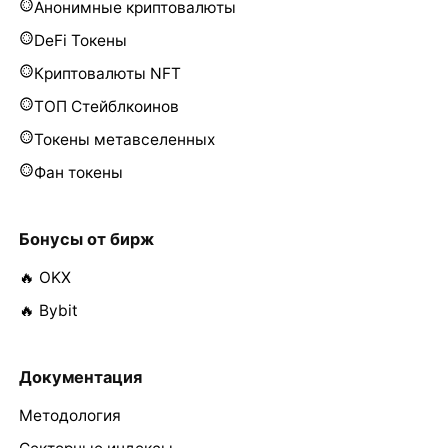
Анонимные криптовалюты
DeFi Токены
Криптовалюты NFT
ТОП Стейблкоинов
Токены метавселенных
Фан токены
Бонусы от бирж
🔥 OKX
🔥 Bybit
Документация
Методология