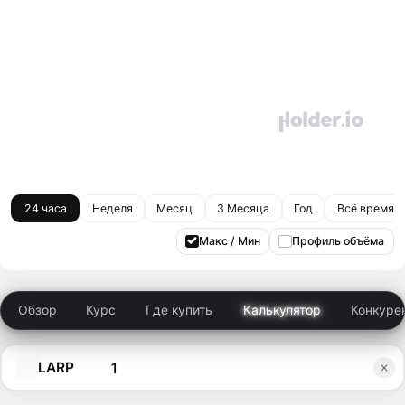
24 часа
Неделя
Месяц
3 Месяца
Год
Всё время
Макс / Мин
Профиль объёма
Обзор
Курс
Где купить
Калькулятор
Конкуре
LARP