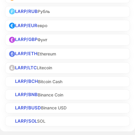
LARP/RUB
Рубль
LARP/EUR
евро
LARP/GBP
Фунт
LARP/ETH
Ethereum
LARP/LTC
Litecoin
LARP/BCH
Bitcoin Cash
LARP/BNB
Binance Coin
LARP/BUSD
Binance USD
LARP/SOL
SOL