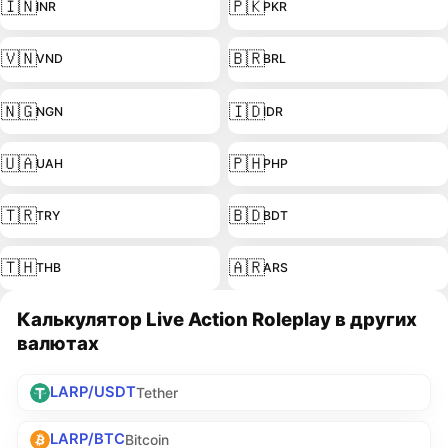
🇮🇳
🇵🇰
INR
PKR
🇻🇳
🇧🇷
VND
BRL
🇳🇬
🇮🇩
NGN
IDR
🇺🇦
🇵🇭
UAH
PHP
🇹🇷
🇧🇩
TRY
BDT
🇹🇭
🇦🇷
THB
ARS
Калькулятор Live Action Roleplay в других
валютах
LARP/USDT
Tether
LARP/BTC
Bitcoin