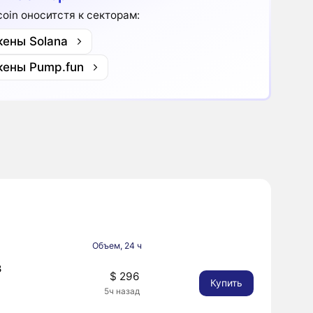
coin оноситстя к секторам:
кены Solana
кены Pump.fun
Объем, 24 ч
3
$ 296
Купить
5ч назад