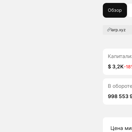
Обзор
larp.xyz
Капитали
$ 3,2K
-18
В оборот
998 553 
Цена ми