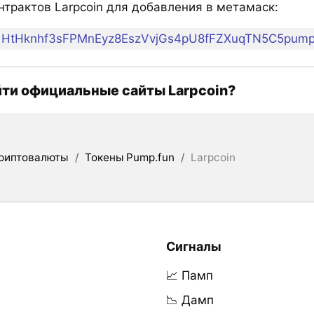
нтрактов Larpcoin для добавления в метамаск:
HtHknhf3sFPMnEyz8EszVvjGs4pU8fFZXuqTN5C5pum
йти официальные сайты Larpcoin?
риптовалюты
/
Токены Pump.fun
/
Larpcoin
Сигналы
📈 Памп
📉 Дамп