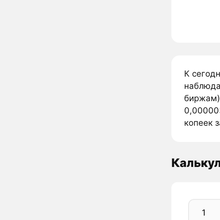
К сегод
наблюда
биржам).
0,000003
копеек з
Кальку