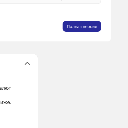
Полная версия
валют
ниже.