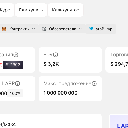
Курс
Где купить
Калькулятор
Контракты
Обозреватели
LarpPump
зация
FDV
Торгов
$ 3,2K
$ 294,
%
#12892
е LARP
Макс. предложение
1 000 000 000
960
100%
н/макс
LAR