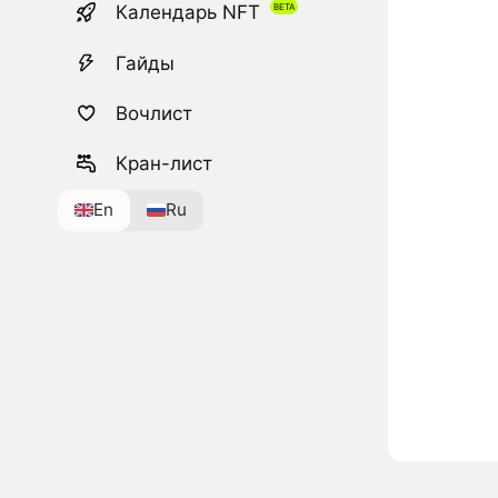
Календарь NFT
Гайды
Вочлист
Кран-лист
En
Ru