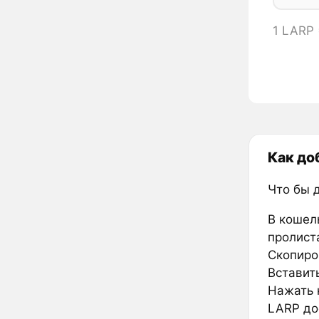
1 LARP
Как до
Что бы 
В кошел
пролиста
Скопиров
Вставить
Нажать к
LARP до