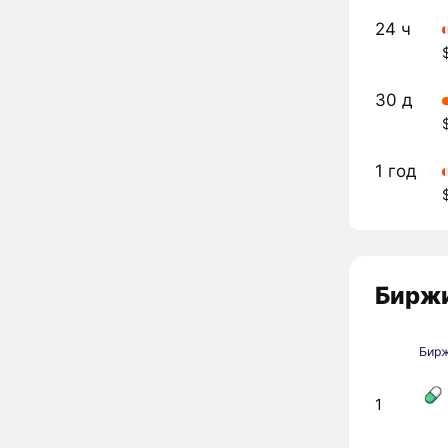
24 ч
30 д
1 год
Биржи
Бир
1