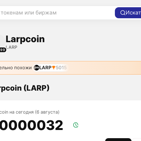
 токенам или биржам
Искат
Larpcoin
LARP
399
ельно похожи
LARP
5015
rpcoin (LARP)
coin на сегодня (6 августа)
,0000032