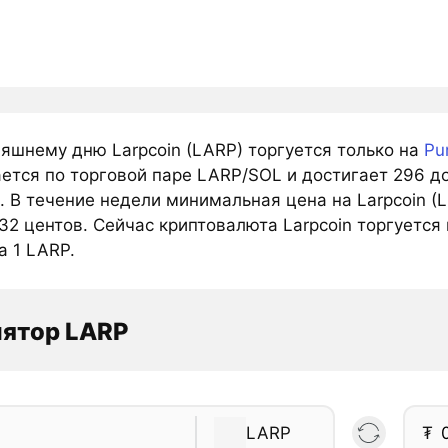
няшнему дню Larpcoin (LARP) торгуется только на
Pu
ется по торговой паре LARP/SOL и достигает 296 д
 В течение недели минимальная цена на Larpcoin (
2 центов. Сейчас криптовалюта Larpcoin торгуется 
а 1 LARP.
лятор LARP
LARP
₮