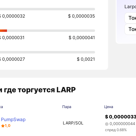
Larp
$ 0,0000032
$ 0,0000035
То
То
$ 0,0000031
$ 0,0000041
$ 0,0000027
$ 0,0021
 где торгуется LARP
жа
Пара
Цена
$ 0,000003
PumpSwap
LARP/SOL
◎ 0,000000044
1,0
спред 0.68%