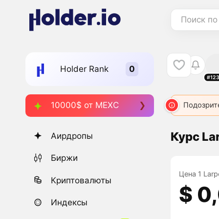
Поиск по
Holder Rank
#12
10000$ от MEXC
Подозрит
Курс La
Аирдропы
Биржи
Цена 1 Larp
Криптовалюты
$ 0
Индексы