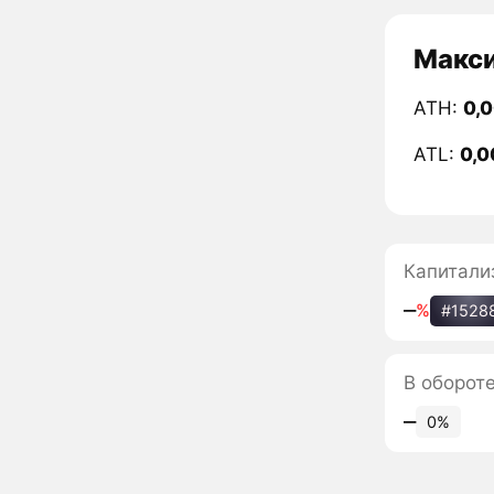
Макси
ATH:
0,
ATL:
0,0
Капитали
‒
%
#1528
В оборот
‒
0%