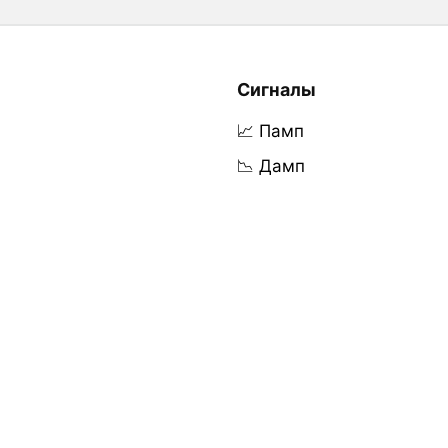
Сигналы
📈 Памп
📉 Дамп