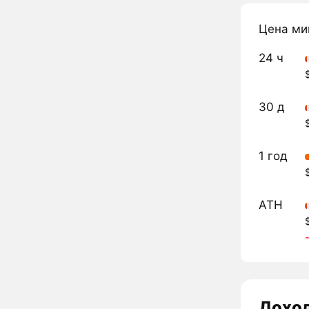
Цена ми
24 ч
30 д
1 год
ATH
Дохо