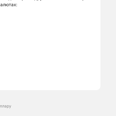
валютах:
оллару