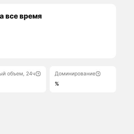
а все время
ый объем, 24ч
Доминирование
%