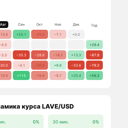
Авг
Сен
Окт
Ноя
Дек
Год
13.5
+25.1
−25.0
−7.1
+0.0
−4.3
+29.4
−3.3
−35.3
−28.6
−18.2
+13.3
−87.8
30.0
−4.1
−26.5
+6.6
−33.6
−79.2
16.5
+115
−19.9
−9.7
+20.4
+56.2
амика курса LAVE/USD
ин.
0%
30 мин.
0%