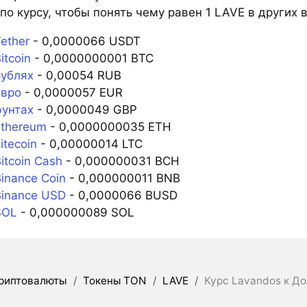
по курсу, чтобы понять чему равен 1 LAVE в других 
ether
- 0,0000066 USDT
itcoin
- 0,0000000001 BTC
рублях
- 0,00054 RUB
евро
- 0,0000057 EUR
фунтах
- 0,0000049 GBP
Ethereum
- 0,0000000035 ETH
itecoin
- 0,00000014 LTC
itcoin Cash
- 0,000000031 BCH
inance Coin
- 0,000000011 BNB
Binance USD
- 0,0000066 BUSD
SOL
- 0,000000089 SOL
риптовалюты
/
Токены TON
/
LAVE
/
Курс Lavandos к Д