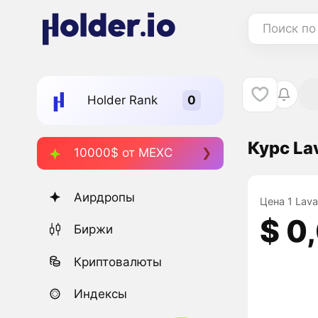
Поиск по
Holder Rank
Курс La
10000$ от MEXC
Аирдропы
Цена 1 Lava
$ 0
Биржи
Криптовалюты
Индексы