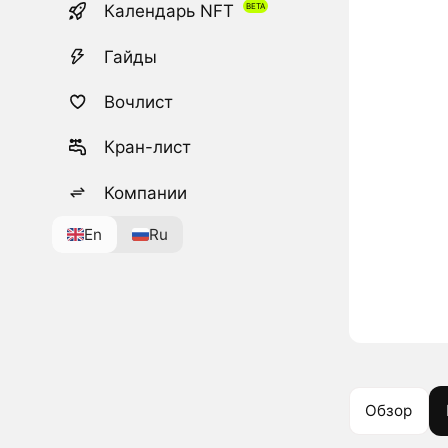
Календарь NFT
Гайды
Вочлист
Кран-лист
Компании
En
Ru
Обзор