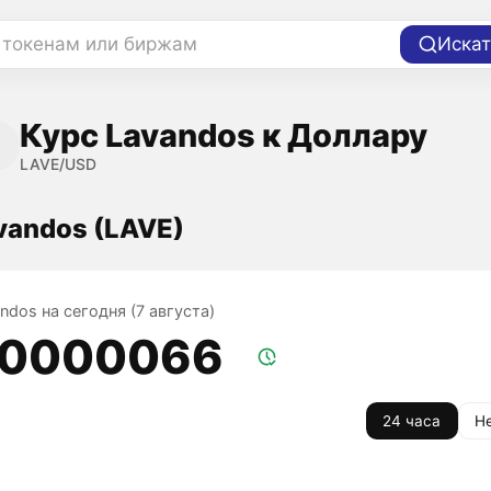
 токенам или биржам
Искат
Курс Lavandos к Доллару
LAVE/USD
vandos (LAVE)
ndos на сегодня (7 августа)
,0000066
24 часа
Н