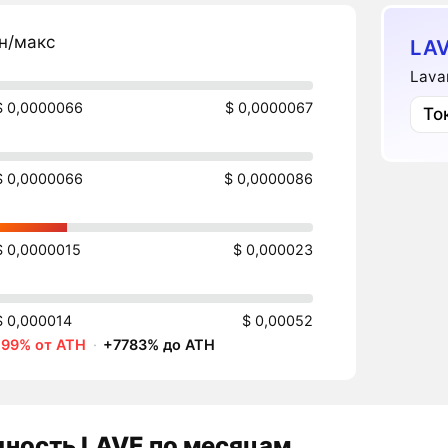
н/макс
LAV
Lava
$ 0,0000066
$ 0,0000067
То
$ 0,0000066
$ 0,0000086
$ 0,0000015
$ 0,000023
$ 0,000014
$ 0,00052
-99% от ATH
·
+7783% до ATH
дность
LAVE
по месяцам