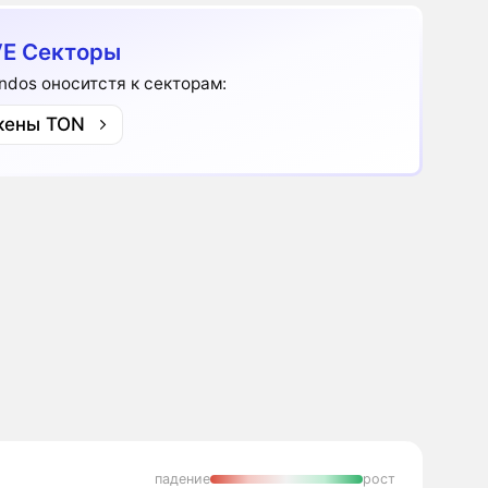
E Секторы
ndos оноситстя к секторам:
кены TON
падение
рост