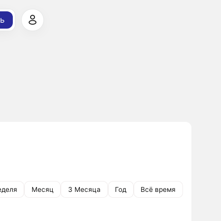
ь
еделя
Месяц
3 Месяца
Год
Всё время