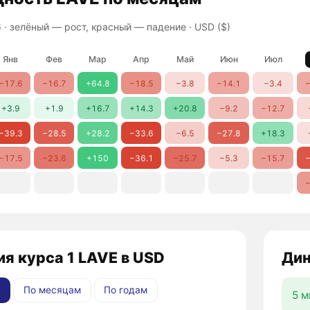
 ·
зелёный — рост, красный — падение
· USD ($)
Янв
Фев
Мар
Апр
Май
Июн
Июл
−17.6
−16.7
+64.8
−18.5
−3.8
−14.1
−3.4
−
+3.9
+1.9
+16.7
+14.3
+20.8
−9.2
−12.7
−39.3
−28.5
+28.2
−33.6
−6.5
−27.8
+18.3
−17.5
−23.6
+150
−36.1
−25.7
−5.3
−15.7
−
−
я курса 1 LAVE в USD
Дин
По месяцам
По годам
5 м