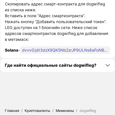
Скопировать адрес смарт-контракта для dogwifleg
из списка ниже.
Вставить в поле “Адрес смартконтракта”.
Нажать кнопку “Добавить пользовательский токен”.
LEG доступен на 1 блокчейн сети. Ниже список
адресов смартконтрактов dogwifleg для добавления
в метамаск:
Solana
-
dvvvGjdt3dzX9QK5Nb2zrJP9ULNs8aFoNBjdY4uwJmi
Где найти официальные сайты dogwifleg?
Главная
/
Криптовалюты
/
Мемкоины
/
dogwifleg