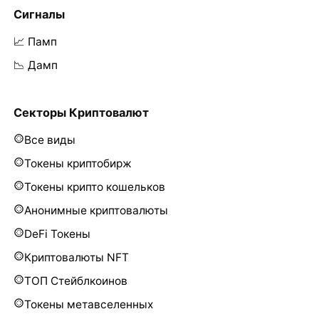
Сигналы
📈 Памп
📉 Дамп
Секторы Криптовалют
Все виды
Токены криптобирж
Токены крипто кошельков
Анонимные криптовалюты
DeFi Токены
Криптовалюты NFT
ТОП Стейблкоинов
Токены метавселенных