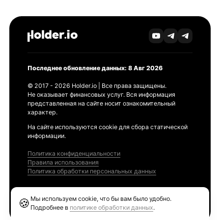
Последнее обновление данных: 8 Авг 2026
© 2017 - 2026 Holder.io | Все права защищены.
Не оказывает финансовых услуг. Вся информация
представленная на сайте носит ознакомительный
характер.
На сайте используются cookie для сбора статической
информации.
Политика конфиденциальности
Правила использования
Политика обработки персональных данных
Продукты
Мы используем cookie, что бы вам было удобно.
🍪
Ethereum GAS Tracker
Подробнее в
политике обработки данных
.