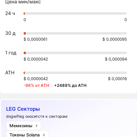
Цена мин/макс
24 ч
0
0
30 д
$ 0,0000061
$ 0,0000095
1 год
$ 0,0000042
$ 0,000094
ATH
$ 0,0000042
$ 0,00016
-96% от ATH
·
+2489% до ATH
LEG Секторы
dogwifleg оноситстя к секторам:
Мемкоины
Токены Solana