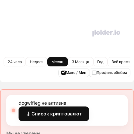
24 часа
Неделя
Месяц
3 Месяца
Год
Всё время
Макс / Мин
Профиль объёма
dogwifleg не активна.
Список криптовалют
Мы не уверены.