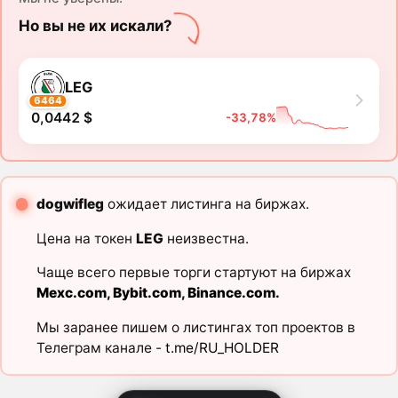
Но вы не их искали?
LEG
6464
0,0442 $
-33,78%
dogwifleg
ожидает листинга на биржах.
Цена на токен
LEG
неизвестна.
Чаще всего первые торги стартуют на биржах
Mexc.com
,
Bybit.com
,
Binance.com
.
Мы заранее пишем о листингах топ проектов в
Телеграм канале -
t.me/RU_HOLDER