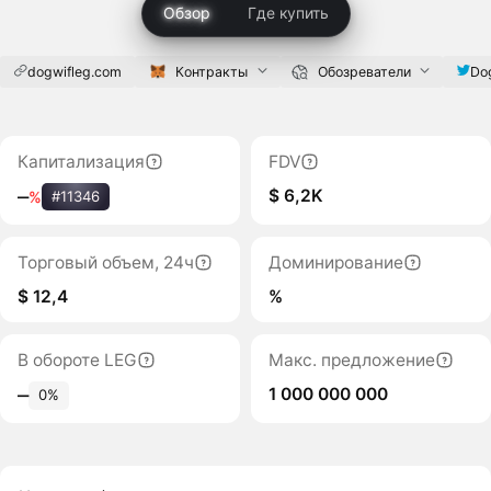
Обзор
Где купить
dogwifleg.com
Контракты
Обозреватели
Do
Капитализация
FDV
$ 6,2K
‒
%
#11346
Торговый объем, 24ч
Доминирование
$ 12,4
%
В обороте LEG
Макс. предложение
1 000 000 000
‒
0%