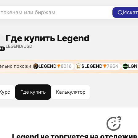
 токенам или биржам
Искат
Где купить Legend
LEGEND/USD
56
ельно похожи
LEGEND
8016
$LEGEND
7964
LGN
Курс
Где купить
Калькулятор
Legend не торгуется на отслежи