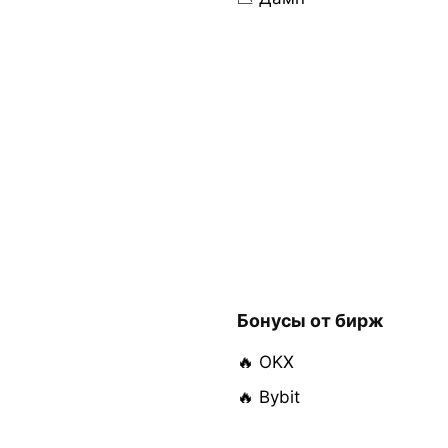
Бонусы от бирж
🔥 OKX
🔥 Bybit