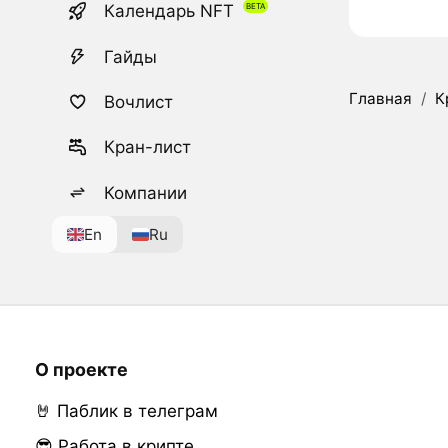
Календарь NFT
Гайды
Главная
/
К
Вочлист
Кран-лист
Компании
En
Ru
О проекте
🤘 Паблик в телеграм
😎 Работа в крипте