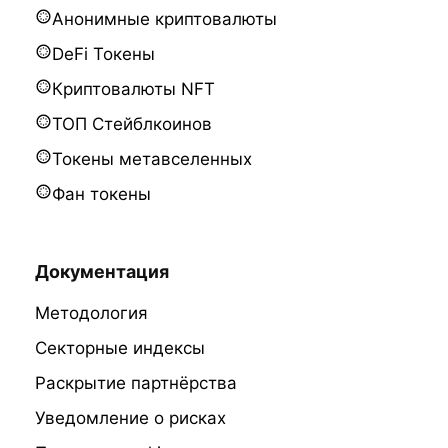
Анонимные криптовалюты
DeFi Токены
Криптовалюты NFT
ТОП Стейблкоинов
Токены метавселенных
Фан токены
Документация
Методология
Секторные индексы
Раскрытие партнёрства
Уведомление о рисках