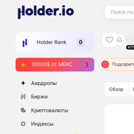
Поиск по
Holder Rank
#77
10000$ от MEXC
Подозрит
Аирдропы
Обзор
Биржи
Криптовалюты
Индексы