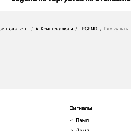
риптовалюты
/
AI Криптовалюты
/
LEGEND
/
Где купить 
Сигналы
📈 Памп
📉 Дамп