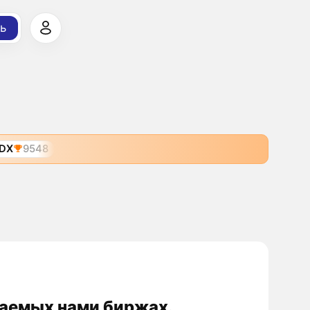
ь
DX
9548
ваемых нами биржах.