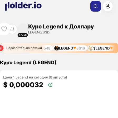
Курс Legend к Доллару
LEGEND/USD
#7756
ND
7964
LGNDX
9548
LEGEND
8016
$LEGEND
796
Подозрительно похожи
Курс Legend (LEGEND)
Цена 1 Legend на сегодня (8 августа)
$ 0,000032