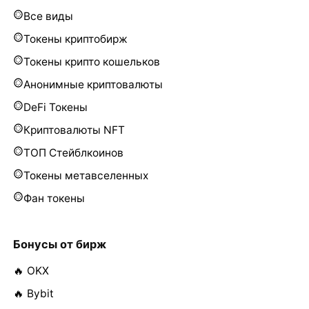
Все виды
Токены криптобирж
Токены крипто кошельков
Анонимные криптовалюты
DeFi Токены
Криптовалюты NFT
ТОП Стейблкоинов
Токены метавселенных
Фан токены
Бонусы от бирж
🔥 OKX
🔥 Bybit