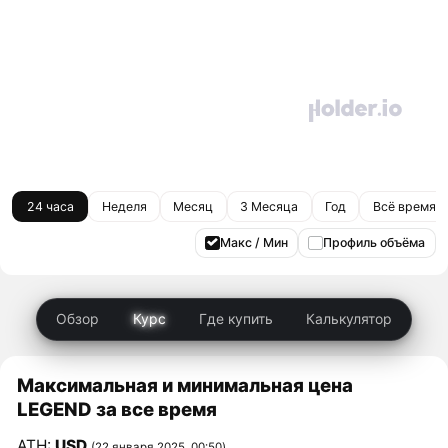
24 часа
Неделя
Месяц
3 Месяца
Год
Всё время
Макс / Мин
Профиль объёма
Обзор
Курс
Где купить
Калькулятор
Максимальная и минимальная цена
LEGEND за все время
ATH:
USD
(22 января 2025, 00:50)