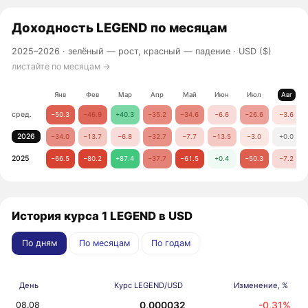
Доходность
LEGEND
по месяцам
2025–2026 ·
зелёный — рост, красный — падение
· USD ($)
листайте по месяцам →
Янв
Фев
Мар
Апр
Май
Июн
Июл
Авг
сред.
−50.3
−46.9
+40.3
−35.2
−34.6
−6.6
−26.6
−3.6
2026
−34.0
−13.7
−6.8
−32.7
−7.7
−13.5
−3.0
+0.0
2025
−66.5
−80.2
+87.4
−37.7
−61.5
+0.4
−50.3
−7.2
История курса 1 LEGEND в USD
По дням
По месяцам
По годам
День
Курс LEGEND/USD
Изменение, %
0,000032
-0,31%
08.08