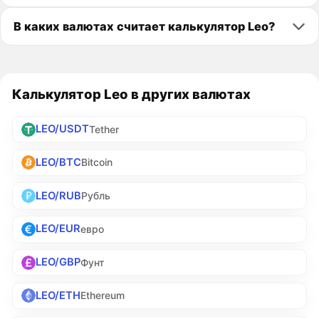
В каких валютах считает калькулятор Leo?
Калькулятор Leo в других валютах
LEO/USDT
Tether
LEO/BTC
Bitcoin
LEO/RUB
Рубль
LEO/EUR
евро
LEO/GBP
Фунт
LEO/ETH
Ethereum