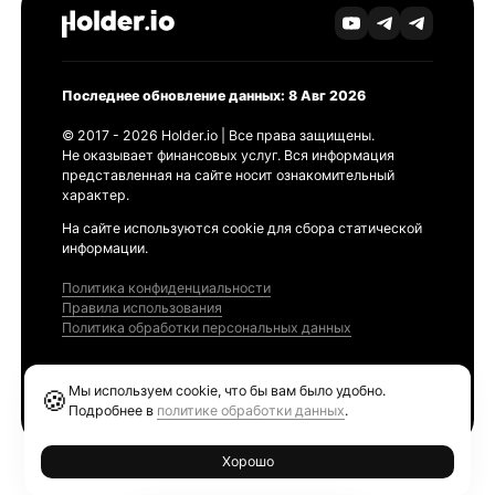
Последнее обновление данных: 8 Авг 2026
© 2017 - 2026 Holder.io | Все права защищены.
Не оказывает финансовых услуг. Вся информация
представленная на сайте носит ознакомительный
характер.
На сайте используются cookie для сбора статической
информации.
Политика конфиденциальности
Правила использования
Политика обработки персональных данных
Продукты
Мы используем cookie, что бы вам было удобно.
🍪
Ethereum GAS Tracker
Подробнее в
политике обработки данных
.
Хорошо