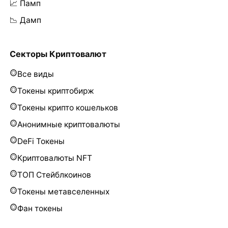
📈 Памп
📉 Дамп
Секторы Криптовалют
Все виды
Токены криптобирж
Токены крипто кошельков
Анонимные криптовалюты
DeFi Токены
Криптовалюты NFT
ТОП Стейблкоинов
Токены метавселенных
Фан токены