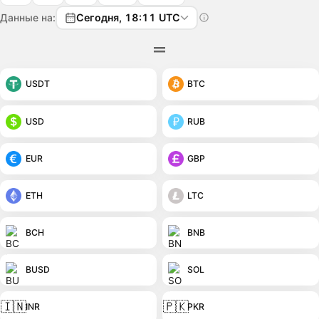
Данные на:
Сегодня, 18:11 UTC
USDT
BTC
USD
RUB
EUR
GBP
ETH
LTC
BCH
BNB
BUSD
SOL
🇮🇳
🇵🇰
INR
PKR