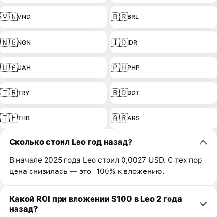
🇻🇳
🇧🇷
VND
BRL
🇳🇬
🇮🇩
NGN
IDR
🇺🇦
🇵🇭
UAH
PHP
🇹🇷
🇧🇩
TRY
BDT
🇹🇭
🇦🇷
THB
ARS
Сколько стоил Leo год назад?
В начале 2025 года Leo стоил 0,0027 USD. С тех пор
цена снизилась — это -100% к вложению.
Какой ROI при вложении $100 в Leo 2 года
назад?