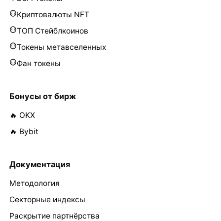
Криптовалюты NFT
ТОП Стейблкоинов
Токены метавселенных
Фан токены
Бонусы от бирж
🔥 OKX
🔥 Bybit
Документация
Методология
Секторные индексы
Раскрытие партнёрства