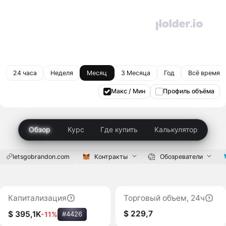
24 часа
Неделя
Месяц
3 Месяца
Год
Всё время
Макс / Мин
Профиль объёма
Обзор
Курс
Где купить
Калькулятор
letsgobrandon.com
Контракты
Обозреватели
Капитализация
Торговый объем, 24ч
$ 229,7
$ 395,1K
-11%
#4426