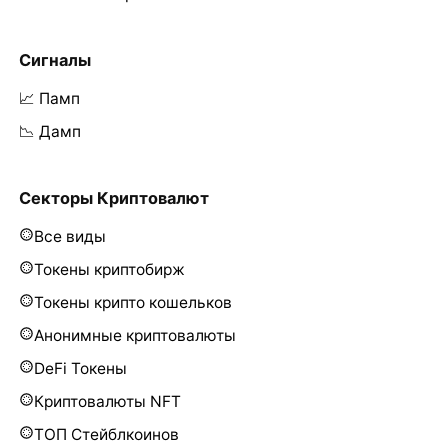
Сигналы
📈 Памп
📉 Дамп
Секторы Криптовалют
Все виды
Токены криптобирж
Токены крипто кошельков
Анонимные криптовалюты
DeFi Токены
Криптовалюты NFT
ТОП Стейблкоинов