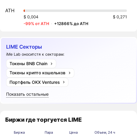
ATH
$ 0,004
$ 0,271
-99% от ATH
·
+12866% до ATH
LIME Секторы
iMe Lab оноситстя к секторам:
Токены BNB Chain
Токены крипто кошельков
Портфель OKX Ventures
Показать остальные
Биржи где торгуется LIME
Биржа
Пара
Цена
Объем, 24 ч