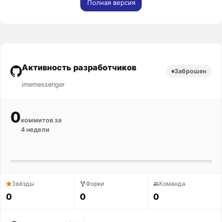
Полная версия
Активность разработчиков
Заброшен
imemessenger
0
коммитов за
4 недели
Звёзды
Форки
Команда
0
0
0