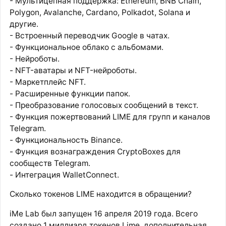
- Мультицепная поддержка: Ethereum, BNB Chain,
Polygon, Avalanche, Cardano, Polkadot, Solana и
другие.
- Встроенный переводчик Google в чатах.
- Функциональное облако с альбомами.
- Нейроботы.
- NFT-аватары и NFT-нейроботы.
- Маркетплейс NFT.
- Расширенные функции папок.
- Преобразование голосовых сообщений в текст.
- Функция пожертвований LIME для групп и каналов
Telegram.
- Функциональность Binance.
- Функция вознаграждения CryptoBoxes для
сообществ Telegram.
- Интеграция WalletConnect.
Сколько токенов LIME находится в обращении?
iMe Lab был запущен 16 апреля 2019 года. Всего
создано 1 миллиард токенов Lime, дополнительная