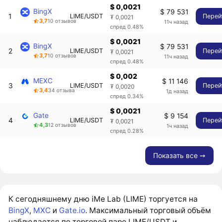
$ 0,0021
BingX
$ 79 531
1
LIME/USDT
Перей
₮ 0,0021
3,7
10 отзывов
11ч назад
спред 0.48%
$ 0,0021
BingX
$ 79 531
2
LIME/USDT
Перей
₮ 0,0021
3,7
10 отзывов
11ч назад
спред 0.48%
$ 0,002
MEXC
$ 11 146
3
LIME/USDT
Перей
₮ 0,0020
3,4
34 отзыва
1д назад
спред 0.34%
$ 0,0021
Gate
$ 9 154
4
LIME/USDT
Перей
₮ 0,0021
4,3
12 отзывов
1ч назад
спред 0.28%
Показать все ➙
К сегодняшнему дню iMe Lab (LIME) торгуется на
BingX
,
MXC
и
Gate.io
. Максимальный торговый объём
наблюдается по торговой паре LIME/USDT и