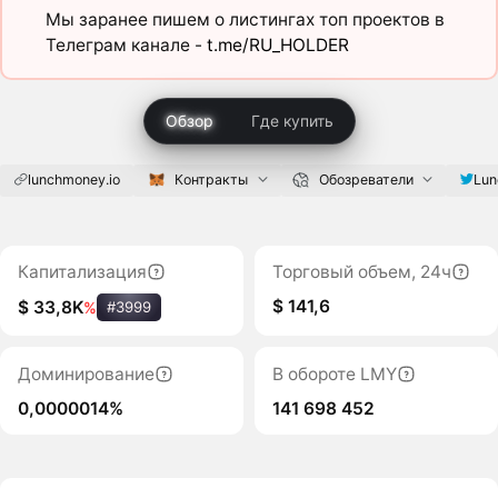
Мы заранее пишем о листингах топ проектов в
Телеграм канале -
t.me/RU_HOLDER
Обзор
Где купить
lunchmoney.io
Контракты
Обозреватели
Lun
Капитализация
Торговый объем, 24ч
$ 141,6
$ 33,8K
%
#3999
Доминирование
В обороте LMY
0,0000014%
141 698 452