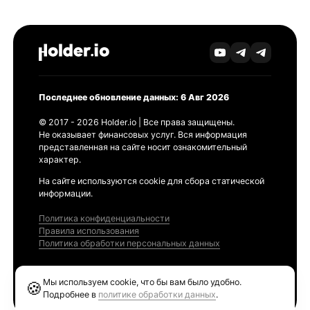
Последнее обновление данных: 6 Авг 2026
© 2017 - 2026 Holder.io | Все права защищены.
Не оказывает финансовых услуг. Вся информация
представленная на сайте носит ознакомительный
характер.
На сайте используются cookie для сбора статической
информации.
Политика конфиденциальности
Правила использования
Политика обработки персональных данных
Продукты
Мы используем cookie, что бы вам было удобно.
🍪
Ethereum GAS Tracker
Подробнее в
политике обработки данных
.