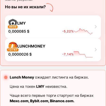
Но вы не их искали?
LMY
4939
0,000085 $
-5,22%
LUNCHMONEY
12747
0,0000026 $
-7,14%
Lunch Money
ожидает листинга на биржах.
Цена на токен
LMY
неизвестна.
Чаще всего первые торги стартуют на биржах
Mexc.com
,
Bybit.com
,
Binance.com
.