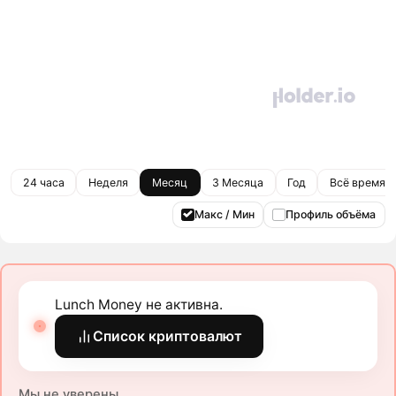
24 часа
Неделя
Месяц
3 Месяца
Год
Всё время
Макс / Мин
Профиль объёма
Lunch Money не активна.
Список криптовалют
Мы не уверены.