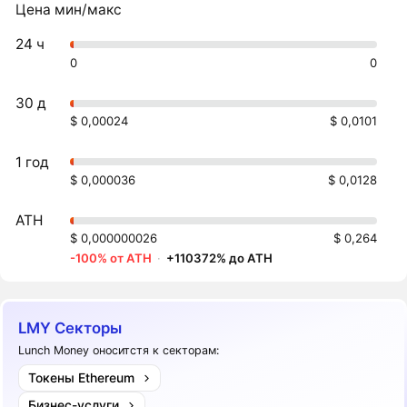
Цена мин/макс
24 ч
0
0
30 д
$ 0,00024
$ 0,0101
1 год
$ 0,000036
$ 0,0128
ATH
$ 0,000000026
$ 0,264
-100% от ATH
·
+110372% до ATH
LMY Секторы
Lunch Money оноситстя к секторам:
Токены Ethereum
Бизнес-услуги