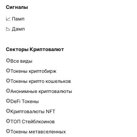
Сигналы
📈 Памп
📉 Дамп
Секторы Криптовалют
Все виды
Токены криптобирж
Токены крипто кошельков
Анонимные криптовалюты
DeFi Токены
Криптовалюты NFT
ТОП Стейблкоинов
Токены метавселенных