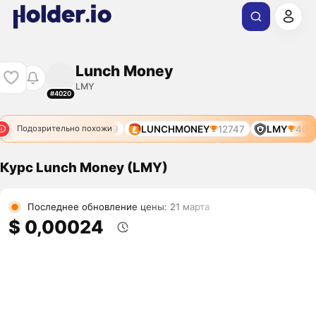
Lunch Money
LMY
#4020
LMY
4939
LUNCHMONEY
12747
LMY
4939
Подозрительно похожи
Курс Lunch Money (LMY)
Последнее обновление цены: 21 марта
$ 0,00024