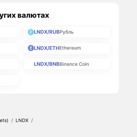
ругих валютах
LNDX/RUB
Рубль
LNDX/ETH
Ethereum
LNDX/BNB
Binance Coin
ets)
/
LNDX
/