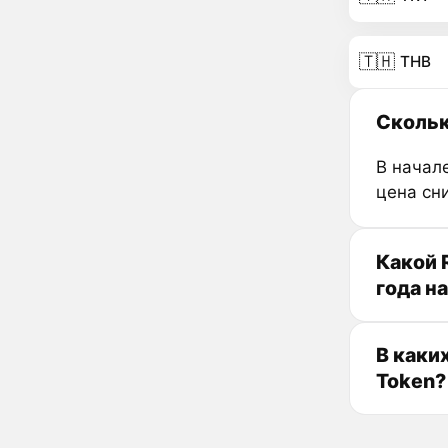
🇹🇭
THB
Скольк
В начале
цена сн
Какой 
года н
В каки
Token?