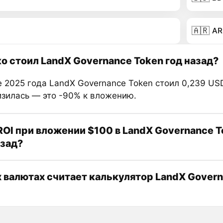
🇦🇷
AR
о стоил LandX Governance Token год назад?
 2025 года LandX Governance Token стоил 0,239 USD
изилась — это -90% к вложению.
ROI при вложении $100 в LandX Governance T
азад?
х валютах считает калькулятор LandX Gover