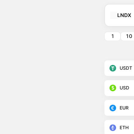
LNDX
1
10
USDT
USD
EUR
ETH