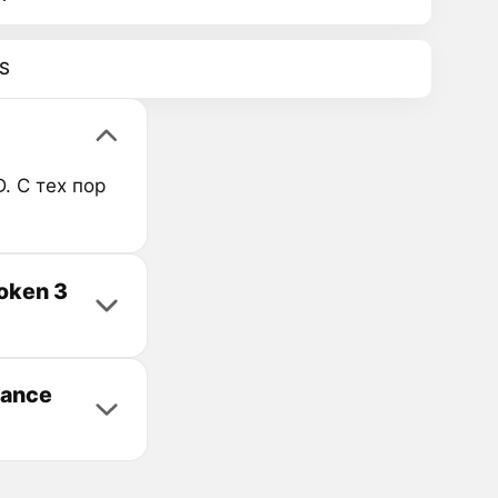
S
. С тех пор
oken 3
nance