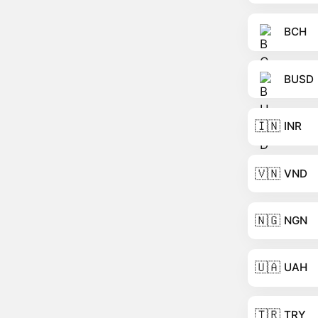
BCH
BUSD
🇮🇳
INR
🇻🇳
VND
🇳🇬
NGN
🇺🇦
UAH
🇹🇷
TRY