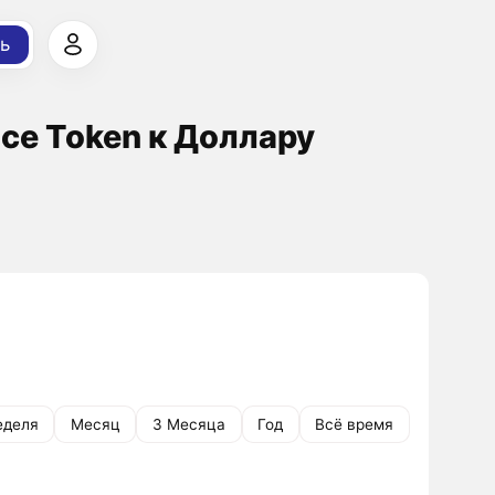
ь
ce Token к Доллару
еделя
Месяц
3 Месяца
Год
Всё время