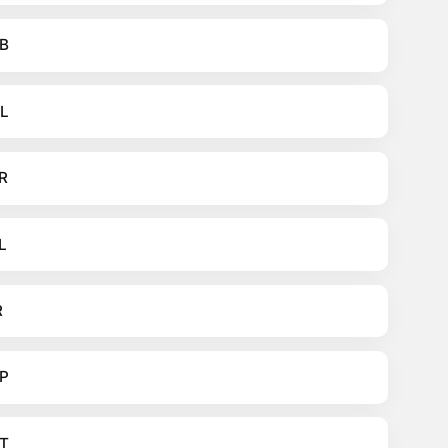
B
L
R
L
R
P
T