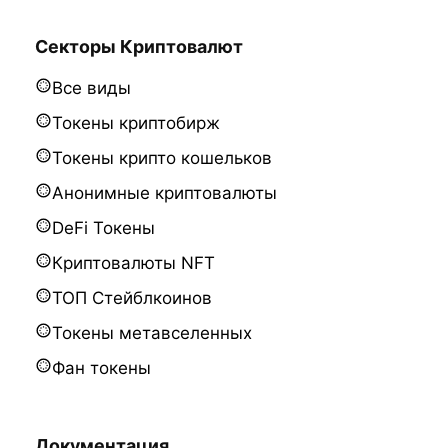
Секторы Криптовалют
Все виды
Токены криптобирж
Токены крипто кошельков
Анонимные криптовалюты
DeFi Токены
Криптовалюты NFT
ТОП Стейблкоинов
Токены метавселенных
Фан токены
Документация