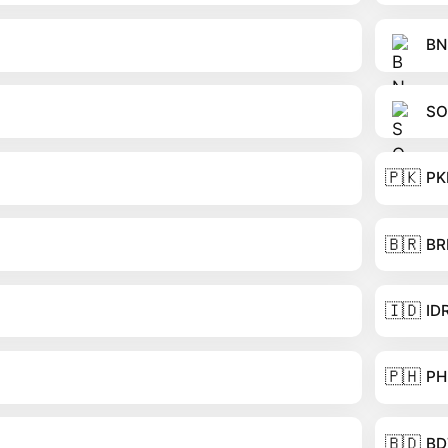
BN
SO
🇵🇰
PK
🇧🇷
BR
🇮🇩
ID
🇵🇭
PH
🇧🇩
BD