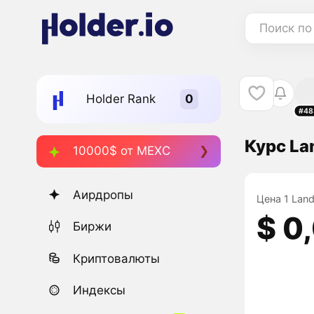
Поиск по
Holder Rank
#48
Курс La
10000$ от MEXC
Аирдропы
Цена 1 Land
$ 0
Биржи
Криптовалюты
Индексы