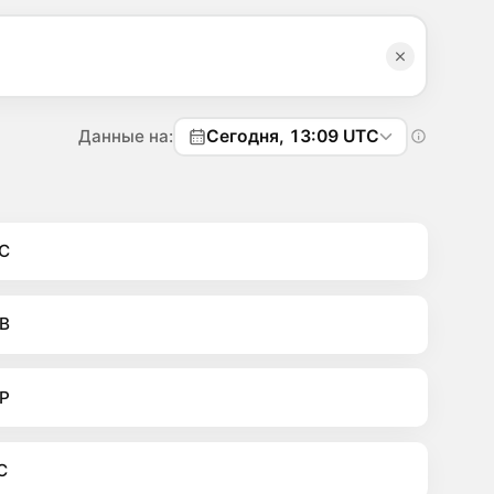
Данные на:
Сегодня, 13:09 UTC
C
B
P
C