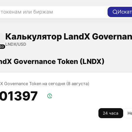
 токенам или биржам
Искат
Калькулятор LandX Governan
LNDX/USD
33
ndX Governance Token (LNDX)
X Governance Token на сегодня (8 августа)
,01397
24 часа
Н