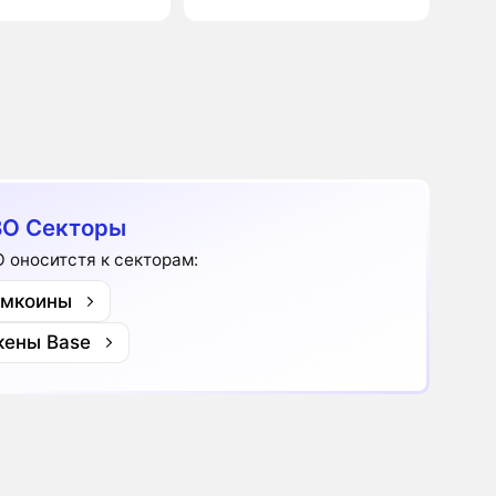
O Секторы
 оноситстя к секторам:
мкоины
кены Base