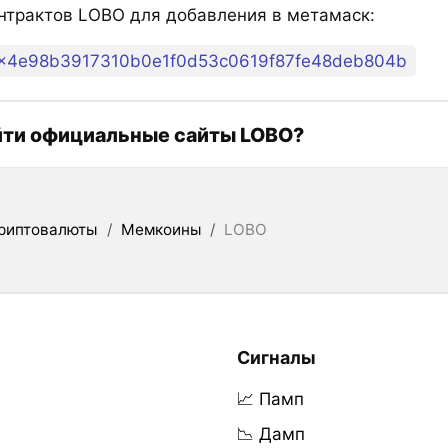
нтрактов LOBO для добавления в метамаск:
x4e98b3917310b0e1f0d53c0619f87fe48deb804b
йти официальные сайты LOBO?
риптовалюты
/
Мемкоины
/
LOBO
Сигналы
📈 Памп
📉 Дамп