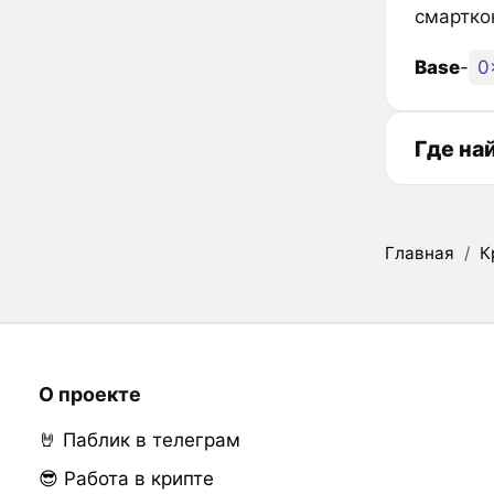
смартко
Base
-
0
Где на
Главная
/
К
О проекте
🤘 Паблик в телеграм
😎 Работа в крипте