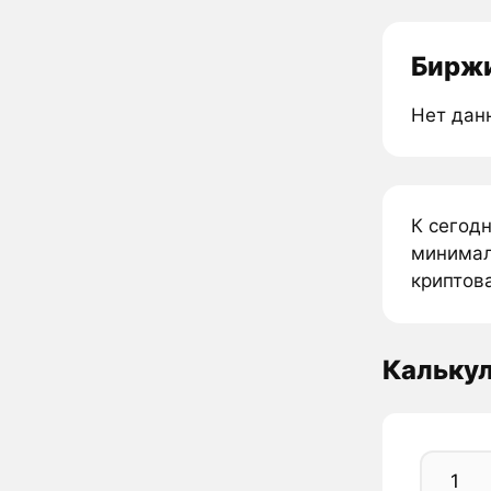
Биржи
Нет дан
К сегод
минимал
криптова
Кальку