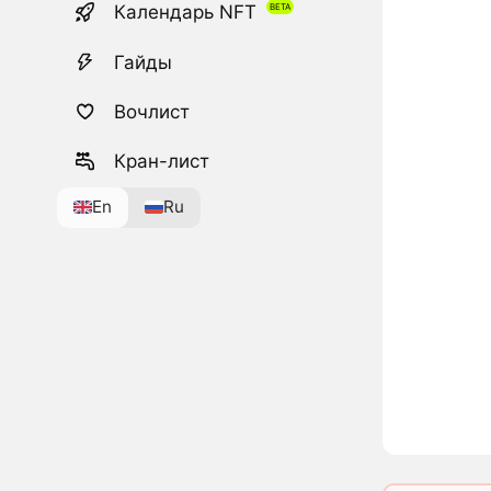
Календарь NFT
Гайды
Вочлист
Кран-лист
En
Ru