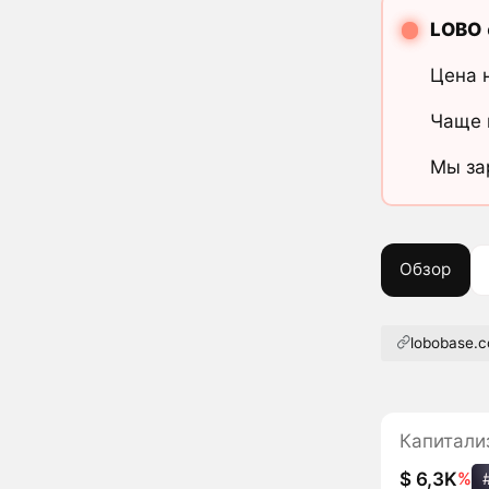
LOBO
Цена 
Чаще 
Мы за
Обзор
lobobase.
Капитали
$ 6,3K
%