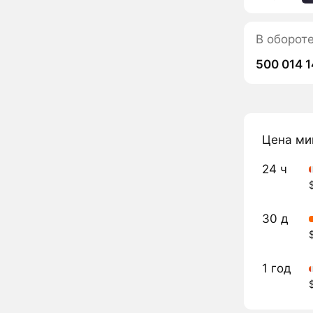
В оборот
500 014 
Цена ми
24 ч
30 д
1 год