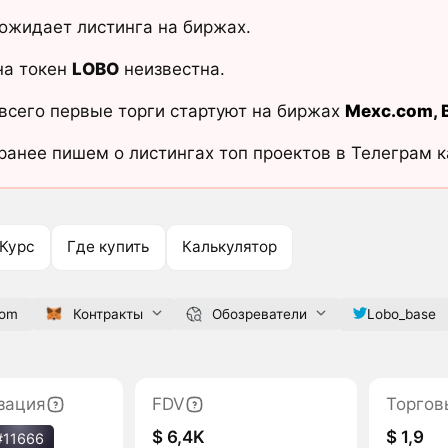
ожидает листинга на биржах.
на токен
LOBO
неизвестна.
всего первые торги стартуют на биржах
Mexc.com
,
ранее пишем о листингах топ проектов в Телеграм 
Курс
Где купить
Калькулятор
com
Контракты
Обозреватели
Lobo_base
зация
FDV
Торгов
$ 6,4K
$ 1,9
#11666