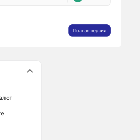
Полная версия
валют
е.