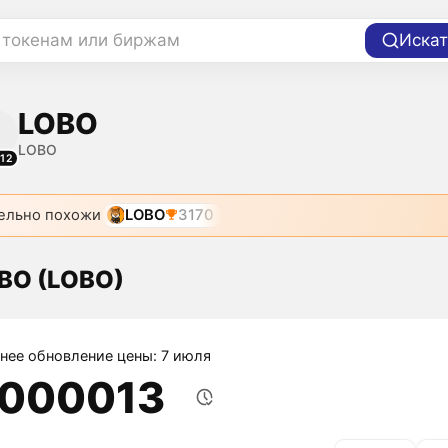
 токенам или биржам
Искат
LOBO
LOBO
112
ельно похожи
LOBO
3170
BO (LOBO)
нее обновление цены: 7 июля
,000013