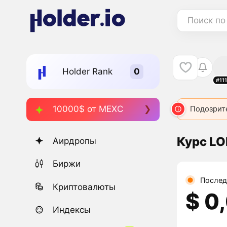
Поиск по
Holder Rank
#11
10000$ от MEXC
Подозрит
Курс LO
Аирдропы
Биржи
Послед
Криптовалюты
$ 0
Индексы