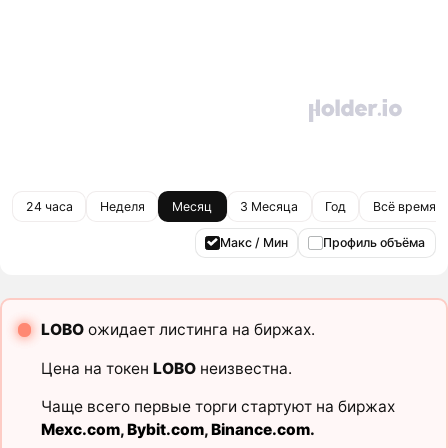
24 часа
Неделя
Месяц
3 Месяца
Год
Всё время
Макс / Мин
Профиль объёма
LOBO
ожидает листинга на биржах.
Цена на токен
LOBO
неизвестна.
Чаще всего первые торги стартуют на биржах
Mexc.com
,
Bybit.com
,
Binance.com
.