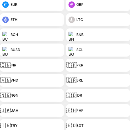
EUR
GBP
ETH
LTC
BCH
BNB
BUSD
SOL
🇮🇳
🇵🇰
INR
PKR
🇻🇳
🇧🇷
VND
BRL
🇳🇬
🇮🇩
NGN
IDR
🇺🇦
🇵🇭
UAH
PHP
🇹🇷
🇧🇩
TRY
BDT