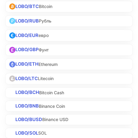
LOBO/BTC
Bitcoin
LOBO/RUB
Рубль
LOBO/EUR
евро
LOBO/GBP
Фунт
LOBO/ETH
Ethereum
LOBO/LTC
Litecoin
LOBO/BCH
Bitcoin Cash
LOBO/BNB
Binance Coin
LOBO/BUSD
Binance USD
LOBO/SOL
SOL