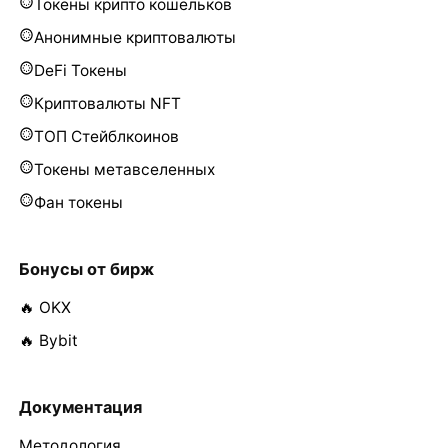
Токены крипто кошельков
Анонимные криптовалюты
DeFi Токены
Криптовалюты NFT
ТОП Стейблкоинов
Токены метавселенных
Фан токены
Бонусы от бирж
🔥 OKX
🔥 Bybit
Документация
Методология